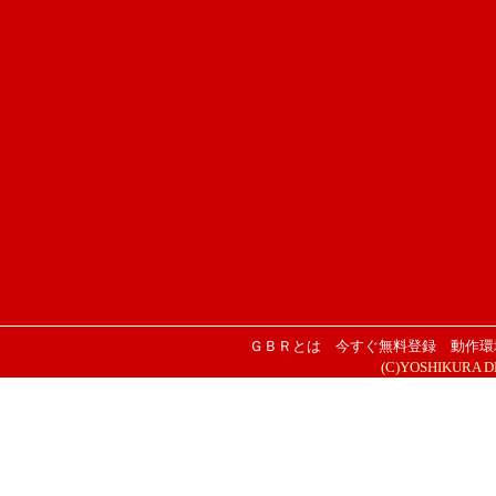
ＧＢＲとは
今すぐ無料登録
動作環
(C)YOSHIKURA DESI