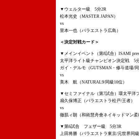
▼ウェルター級 5分2R
松本光史（MASTER JAPAN）
vs
里本一也（パラエストラ広島）
＜決定対戦カード＞
▼メインイベント（第8試合）ISAMI pr
太平洋ライト級チャンピオン決定戦 5分
ガイ・デルモ（GUTSMAN・修斗道場/
vs
美木 航（NATURAL9/同級10位）
▼セミファイナル（第7試合）環太平洋フ
扇久保博正（パラエストラ松戸/王者）
vs
徹肌ィ朗（和術慧舟會ネイキッドマン柔術
▼第6試合 フェザー級 5分3R
上田将勝（パラエストラ東京/元世界同