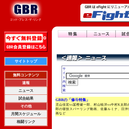
サイトトップ
サ
イ
無料コンテンツ
ト
内
速報
検
ニュース
索
試合結果
GBRの「修斗特集」
児山佳宏vs冨樫健一郎、村山暁洋vs中村K太郎
その他
郎の寝技スパーリング動画、佐藤ルミナ、日沖
画など
月間スケジュール
格闘リンク