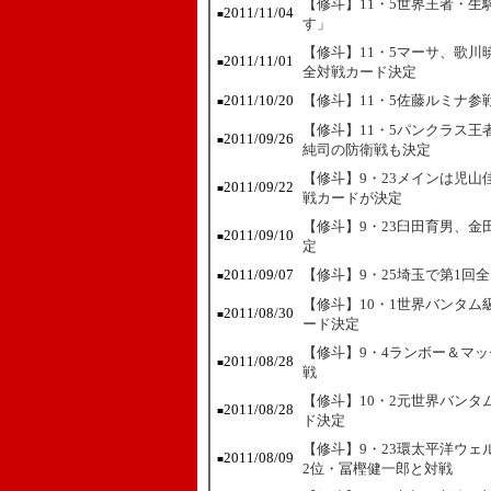
【修斗】11・5世界王者・
2011/11/04
■
す」
【修斗】11・5マーサ、歌
2011/11/01
■
全対戦カード決定
2011/10/20
【修斗】11・5佐藤ルミナ
■
【修斗】11・5パンクラス王
2011/09/26
■
純司の防衛戦も決定
【修斗】9・23メインは児山
2011/09/22
■
戦カードが決定
【修斗】9・23臼田育男、金
2011/09/10
■
定
2011/09/07
【修斗】9・25埼玉で第1回
■
【修斗】10・1世界バンタム
2011/08/30
■
ード決定
【修斗】9・4ランボー＆マッ
2011/08/28
■
戦
【修斗】10・2元世界バンタ
2011/08/28
■
ド決定
【修斗】9・23環太平洋ウ
2011/08/09
■
2位・冨樫健一郎と対戦