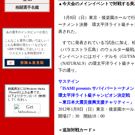
▲今大会のメインイベントで対戦する美
格闘選手名鑑
1月8日（日）東京・後楽園ホールで行われる「
ーナメント決勝 環太平洋ライト級チャ
表された。
あの選手のインタビューが見た
い！
こんなこと選手に聞いてほしい！
すでに発表されている7試合に加え、松本光
こんな動画が見たい！などなど、
GBRで特集してほしいこと、
（パラエストラ広島）のウェルター級戦
リクエストも常時受付中！
インイベントにはガイ・デルモ（GUTSM
↓↓↓
（NATURAL9）の環太平洋ライト級
下の通り。
サステイン
「ISAMI presents サバイバートーナメ
環太平洋ライト級チャンピオン決定戦
～東日本大震災復興支援チャリティ～」
2012年1月8日（日）東京・後楽園ホール
開場17：30 開始18：00
＜追加対戦カード＞