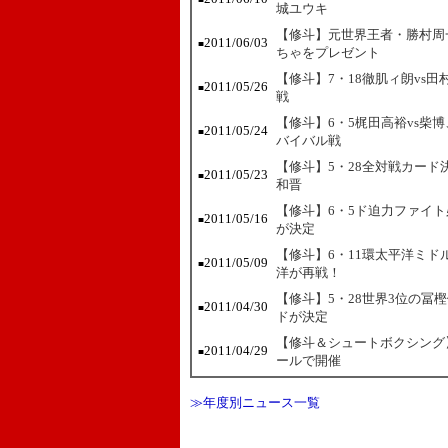
城ユウキ
【修斗】元世界王者・勝村周
2011/06/03
■
ちゃをプレゼント
【修斗】7・18徹肌ィ朗vs
2011/05/26
■
戦
【修斗】6・5梶田高裕vs柴
2011/05/24
■
バイバル戦
【修斗】5・28全対戦カード
2011/05/23
■
和晋
【修斗】6・5ド迫力ファイト
2011/05/16
■
が決定
【修斗】6・11環太平洋ミ
2011/05/09
■
洋が再戦！
【修斗】5・28世界3位の冨
2011/04/30
■
ドが決定
【修斗＆シュートボクシング】
2011/04/29
■
ールで開催
≫年度別ニュース一覧