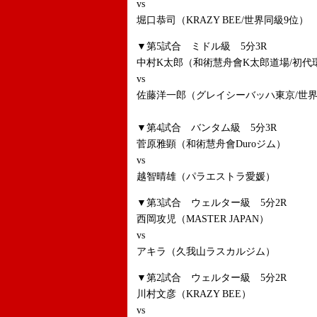
vs
堀口恭司（KRAZY BEE/世界同級9位）
▼第5試合 ミドル級 5分3R
中村K太郎（和術慧舟會K太郎道場/初代
vs
佐藤洋一郎（グレイシーバッハ東京/世界
▼第4試合 バンタム級 5分3R
菅原雅顕（和術慧舟會Duroジム）
vs
越智晴雄（パラエストラ愛媛）
▼第3試合 ウェルター級 5分2R
西岡攻児（MASTER JAPAN）
vs
アキラ（久我山ラスカルジム）
▼第2試合 ウェルター級 5分2R
川村文彦（KRAZY BEE）
vs