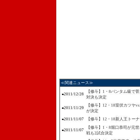
≪関連ニュース≫
【修斗】1・8バンタム級で菅
2011/12/28
■
対決も決定
【修斗】12・18室伏カツヤ
2011/11/29
■
が決定
2011/11/07
【修斗】12・18新人王トー
■
【修斗】1・8堀口恭司が元
2011/11/07
■
戦も2試合決定