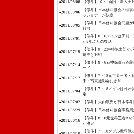
2011/08/08
【修斗】10・1新旧・新人王
■
【修斗】日本修斗協会の理事
2011/08/06
■
ッショナーが決定
【修斗】日本修斗協会問題が
2011/08/05
■
解散
【修斗】8・6メインは田村一
2011/08/01
■
が2年ぶりの復活
【修斗】9・23中村K太郎が
2011/07/19
■
暁洋と対戦
【修斗】8・6石神保貴vs斉
2011/07/14
■
ード
【修斗】7・18元世界王者
2011/07/12
■
手・写真撮影会に参加
【修斗】7・18メインは朴v
2011/07/04
■
定
2011/07/02
【修斗】大内敬氏が日本修斗
■
2011/06/29
【修斗】日本修斗協会事務局
■
【修斗】8・6元世界王者BJ
2011/06/16
■
が決定
【修斗】7・18ダブル世界戦
2011/06/10
■