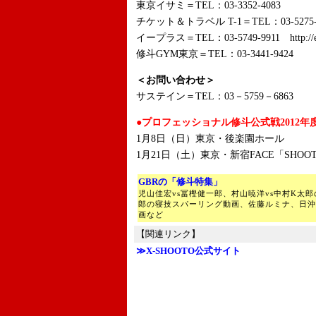
東京イサミ＝TEL：03-3352-4083
チケット＆トラベル T-1＝TEL：03-5275-2778 
イープラス＝TEL：03-5749-9911 http://epl
修斗GYM東京＝TEL：03-3441-9424
＜お
問い合わせ＞
サステイン＝TEL：03－5759－6863
●プロフェッショナル修斗公式戦2012年
1月8日（日）東京・後楽園ホール
1月21日（土）東京・新宿FACE「SHOOTO G
GBRの「修斗特集」
児山佳宏vs冨樫健一郎、村山暁洋vs中村K太
郎の寝技スパーリング動画、佐藤ルミナ、日沖
画など
【関連リンク】
≫X-SHOOTO公式サイト