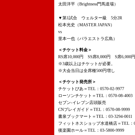
太田洋平（Brightness門馬道場）
▼第1試合 ウェルター級 5分2R
松本光史（MASTER JAPAN）
vs
里本一也（パラエストラ広島）
＜チケット料金＞
RS席10,000円 SS席8,000円 S席6,000
※3歳以上はチケットが必
※大会当日は全席種500円増し
＜チケット発売所＞
チケットぴあ＝TEL：0570-02-9977
ローソンチケット＝TEL：0570-08-4003
セブン-イレブン店頭販売
CNプレイガイド＝TEL：0570-08-9999
書泉ブックマート＝TEL：03-3294-0011
フィットネスショップ水道橋店＝TEL：03-3
後楽園ホール＝TEL：03-5800-9999