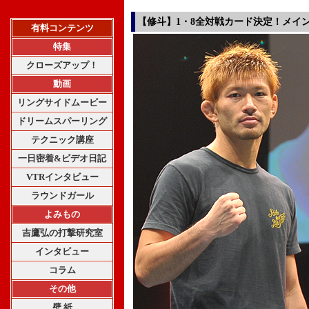
【修斗】1・8全対戦カード決定！メイン
有料コンテンツ
特集
クローズアップ！
動画
リングサイドムービー
ドリームスパーリング
テクニック講座
一日密着&ビデオ日記
VTRインタビュー
ラウンドガール
よみもの
吉鷹弘の打撃研究室
インタビュー
コラム
その他
壁 紙