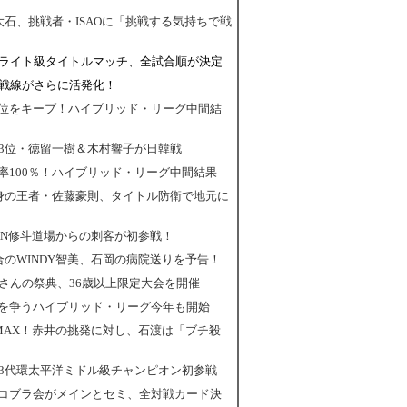
大石、挑戦者・ISAOに「挑戦する気持ちで戦
はライト級タイトルマッチ、全試合順が決定
級戦線がさらに活発化！
位をキープ！ハイブリッド・リーグ中間結
級3位・徳留一樹＆木村響子が日韓戦
率100％！ハイブリッド・リーグ中間結果
出身の王者・佐藤豪則、タイトル防衛で地元に
MAN修斗道場からの刺客が初参戦！
合のWINDY智美、石岡の病院送りを予告！
さんの祭典、36歳以上限定大会を開催
を争うハイブリッド・リーグ今年も開始
MAX！赤井の挑発に対し、石渡は「ブチ殺
第3代環太平洋ミドル級チャンピオン初参戦
sコブラ会がメインとセミ、全対戦カード決