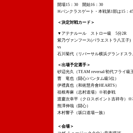
開場15：30 開始16：30
※パンクラスゲート・本戦第1部は15：4
＜決定対戦カード＞
▼アテナルール ストロー級 5分2R
紫乃ヴァンフース(パラエストラ八王子
vs
石川菊代（リバーサル横浜グランドスラ
＜出場予定選手＞
砂辺光久（TEAM reversal/初代フライ
曹 竜也（闘心/バンタム級5位）
伊禮真也（和術慧舟會HEARTS）
祖根寿麻（志村道場）※初参戦
渡慶次幸平（クロスポイント吉祥寺）※
熊澤伸哉（闘心）
木村響子（坂口道場一族）
＜会場＞