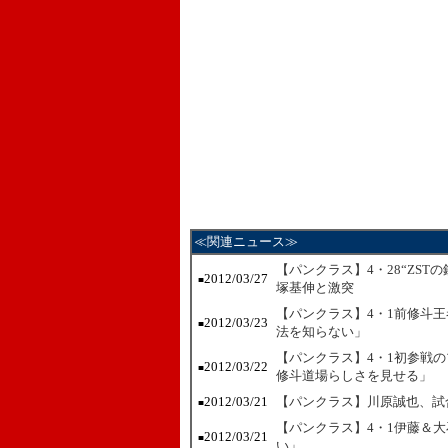
≪関連ニュース≫
【パンクラス】4・28“ZS
2012/03/27
■
塚基伸と激突
【パンクラス】4・1前修斗
2012/03/23
■
法を知らない」
【パンクラス】4・1初参戦の
2012/03/22
■
修斗道場らしさを見せる」
2012/03/21
【パンクラス】川原誠也、試
■
【パンクラス】4・1伊藤＆
2012/03/21
■
い」