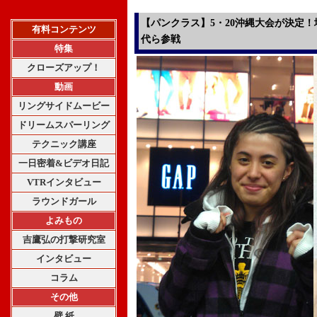
【パンクラス】5・20沖縄大会が決定
有料コンテンツ
代ら参戦
特集
クローズアップ！
動画
リングサイドムービー
ドリームスパーリング
テクニック講座
一日密着&ビデオ日記
VTRインタビュー
ラウンドガール
よみもの
吉鷹弘の打撃研究室
インタビュー
コラム
その他
壁 紙