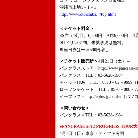
コザ ミュージックタウン音市場3F
沖縄市上地1－1－1
http://www.otoichiba.../top.html
＜チケット料金＞
SS席（1列目）6,500円 A席6,000円 B
※1ドリンク制。未就学児は無料。
※当日券は一律500円増し
＜チケット販売所＞
4月21日（土）～
パンクラスストア＝
http://www.pancrase-s
パンクラス＝TEL：03-5628-1984
チケットぴあ＝TEL：0570－02－9999（
ローソンチケット＝TEL：0570－000－77
イープラス＝
http://eplus.jp/battle/
（パソ
＜問い合わせ＞
パンクラス＝TEL：03-5628-1984
●PANCRASE 2012 PROGRESS TO
4月1日（日）東京・ディファ有明