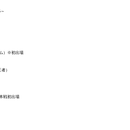
5～
)
ム）※初出場
級王者）
本戦初出場