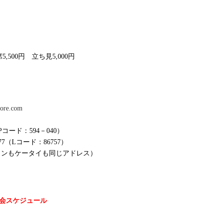
席5,500円 立ち見5,000円
tore.com
Pコード：594－040）
7（Lコード：86757）
コンもケータイも同じアドレス）
UR大会スケジュール