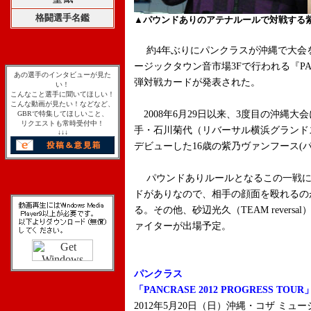
格闘選手名鑑
▲パウンドありのアテナルールで対戦する
約4年ぶりにパンクラスが沖縄で大会を
ージックタウン音市場3Fで行われる『PANCRA
あの選手のインタビューが見た
弾対戦カードが発表された。
い！
こんなこと選手に聞いてほしい！
こんな動画が見たい！などなど、
2008年6月29日以来、3度目の沖縄大
GBRで特集してほしいこと、
リクエストも常時受付中！
手・石川菊代（リバーサル横浜グランド
↓↓↓
デビューした16歳の紫乃ヴァンフース(
パウンドありルールとなるこの一戦に
ドがありなので、相手の顔面を殴れるの
る。その他、砂辺光久（TEAM rever
ァイターが出場予定。
パンクラス
「PANCRASE 2012 PROGRESS TOUR
2012年5月20日（日）沖縄・コザ ミュ