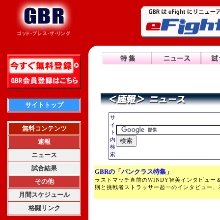
サイトトップ
サ
イ
無料コンテンツ
ト
内
速報
検
ニュース
索
試合結果
GBRの「パンクラス特集」
ラストマッチ直前のWINDY智美インタビュー
その他
則と挑戦者ストラッサー起一のインタビュー、
月間スケジュール
格闘リンク