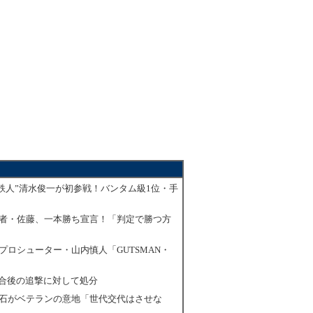
Tの鉄人”清水俊一が初参戦！バンタム級1位・手
王者・佐藤、一本勝ち宣言！「判定で勝つ方
プロシューター・山内慎人「GUTSMAN・
合後の追撃に対して処分
大石がベテランの意地「世代交代はさせな