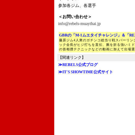
参加各ジム、各選手
＜お問い合わせ＞
info@rebels-muaythai.jp
GBRの「M-1ムエタイチャレンジ」＆「RE
藤原ジム4人衆のガチンコ総当り戦スパーリン
ック会長がヒジ打ちを直伝、腕を折る強いミド
の首相撲テクニックなどの動画に加えて出場選
【関連リンク】
≫REBELS公式ブログ
≫IT'S SHOWTIME公式サイト