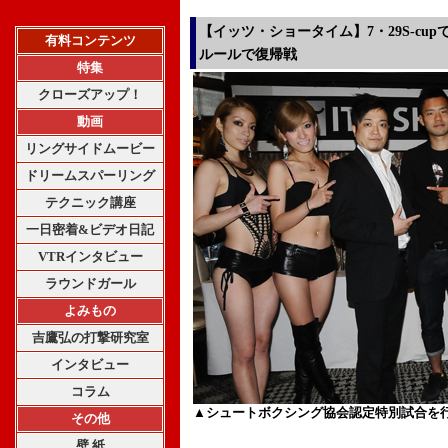
【イッツ・ショータイム】7・29S-cu
有料コンテンツ
ルールで復帰戦
特集
クローズアップ！
動画
リングサイドムービー
ドリームスパーリング
テクニック講座
一日密着&ビデオ日記
VTRインタビュー
ラウンドガール
よみもの
吉鷹弘の打撃研究室
インタビュー
コラム
▲シュートボクシング協会認定特別試合を
その他
壁 紙