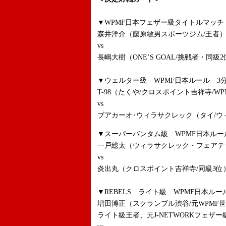
▼WPMF日本フェザー級タイトルマッチ 
森井洋介（藤原敏男スポーツジム/王者
vs
長嶋大樹（ONE’S GOAL/挑戦者・同級
▼ウェルター級 WPMF日本ルール 3分
T-98（たくや/クロスポイント吉祥寺/
vs
ブアカーオ･ウィラサクレック（タイ/
▼スーパーバンタム級 WPMF日本ルール
一戸総太（ウィラサクレック・フェアテッ
vs
炎出丸（クロスポイント吉祥寺/同級3位
▼REBELS ライト級 WPMF日本ルー
増田博正（スクランブル渋谷/元WPMF
ライト級王者、元J-NETWORKフェザ