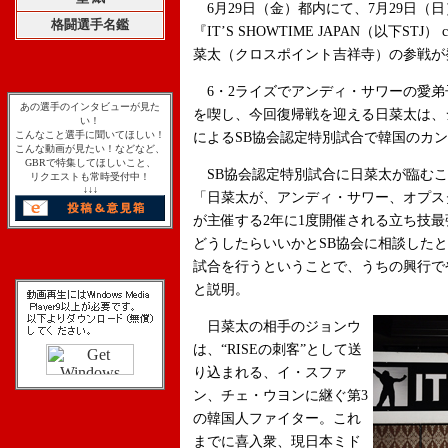
6月29日（金）都内にて、7月29日（
格闘選手名鑑
『IT’S SHOWTIME JAPAN（以下STJ
菜太（クロスポイント吉祥寺）の参戦が
6・2ライズでアンディ・サワーの愛弟
あの選手のインタビューが見た
を喫し、今回復帰戦を迎える日菜太は、
い！
こんなこと選手に聞いてほしい！
によるSB協会認定特別試合で韓国のカ
こんな動画が見たい！などなど、
GBRで特集してほしいこと、
SB協会認定特別試合に日菜太が臨むこ
リクエストも常時受付中！
↓↓↓
「日菜太が、アンディ・サワー、オプスタ
が主催する2年に1度開催される立ち技
どうしたらいいかとSB協会に相談したと
試合を行うということで、うちの興行で
と説明。
日菜太の相手のジョンウ
は、“RISEの刺客”として送
り込まれる、イ・スファ
ン、チェ・ウヨンに継ぐ第3
の韓国人ファイター。これ
までに喜入衆、現日本ミド