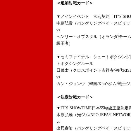
＜追加対戦カード＞
▼メインイベント 70kg契約 IT’S SH
中島弘貴（バンゲリングベイ・スピリット/IT
vs
ヘンリー・オプスタル（オランダ/チーム
級王者）
▼セミファイナル シュートボクシング協
トボクシングルール
日菜太（クロスポイント吉祥寺/初代RIS
vs
カン・ジョンウ（韓国/Kim’sジム/戦士ジム
＜決定対戦カード＞
▼IT’S SHOWTIME日本55kg級王座決定
水原弘暁（光ジム/NPO JEFA/J-NET
vs
出貝泰佑（バンゲリングベイ・スピリッ