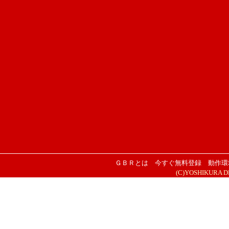
ＧＢＲとは
今すぐ無料登録
動作環
(C)YOSHIKURA DESI