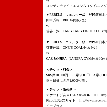
vs
コンゲンチャイ・エスジム（タイ/エス
▼REBELS ウェルター級 WPMF日本
田中秀弥（RIKIX/同級2位）
vs
笹谷 淳（TANG TANG FIGHT CLUB/
▼REBELS ウェルター級 WPMF日本
引藤伸哉（ONE’S GOAL/同級6位）
vs
CAZ JANJIRA（JANJIRA GYM/同級10位
＜チケット料金＞
SRS席10,000円 RS席8,000円 A席7,00
※当日券は各席1,000円増し
＜チケット販売所＞
チケットぴあ＝TEL：0570-02-9111
http
REBELS公式サイト＝
http://www.rebels-m
イープラス