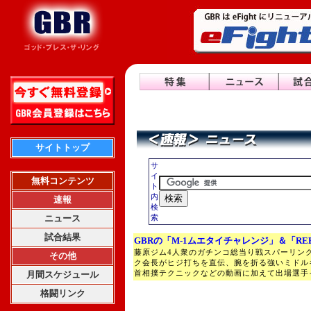
サイトトップ
サ
イ
無料コンテンツ
ト
内
速報
検
ニュース
索
試合結果
GBRの「M-1ムエタイチャレンジ」＆「RE
藤原ジム4人衆のガチンコ総当り戦スパーリン
その他
ク会長がヒジ打ちを直伝、腕を折る強いミドル
首相撲テクニックなどの動画に加えて出場選手
月間スケジュール
格闘リンク