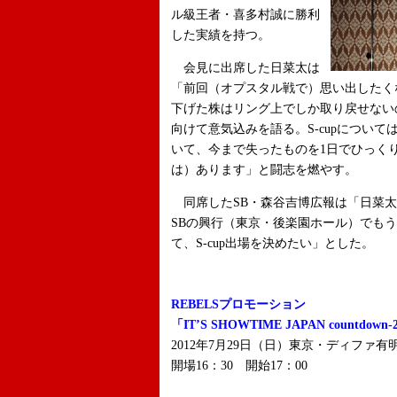
ル級王者・喜多村誠に勝利
した実績を持つ。
会見に出席した日菜太は
「前回（オプスタル戦で）思い出したく
下げた株はリング上でしか取り戻せない
向けて意気込みを語る。S-cupについ
いて、今まで失ったものを1日でひっくり
は）あります」と闘志を燃やす。
同席したSB・森谷吉博広報は「日菜太
SBの興行（東京・後楽園ホール）でも
て、S-cup出場を決めたい」とした。
REBELSプロモーション
「IT’S SHOWTIME JAPAN countdown-
2012年7月29日（日）東京・ディファ有
開場16：30 開始17：00