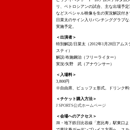
リ、ペトロシアンの試合、主な出場予定
などスペシャル映像を生の実況解説付き
日菜太のサイン入りパンチンググラブな
実施予定。
＜出演者＞
特別解説/日菜太（2012年1月28日ア
スティ）
解説/布施鋼治（フリーライター）
実況/矢野 武（アナウンサー）
＜入場料＞
3,800円
※自由席、ビュッフェ形式。ドリンク料
＜チケット購入方法＞
J SPORTS公式ホームページ
＜会場へのアクセス＞
JR・地下鉄日比谷線「恵比寿」駅東口
で恵比寿ガーデンプレイス方面へ。スカ