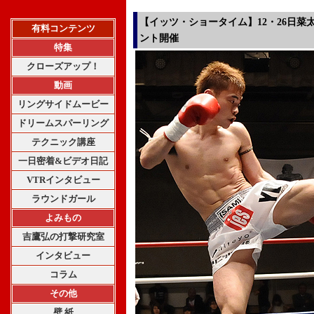
【イッツ・ショータイム】12・26日菜
有料コンテンツ
ント開催
特集
クローズアップ！
動画
リングサイドムービー
ドリームスパーリング
テクニック講座
一日密着&ビデオ日記
VTRインタビュー
ラウンドガール
よみもの
吉鷹弘の打撃研究室
インタビュー
コラム
その他
壁 紙