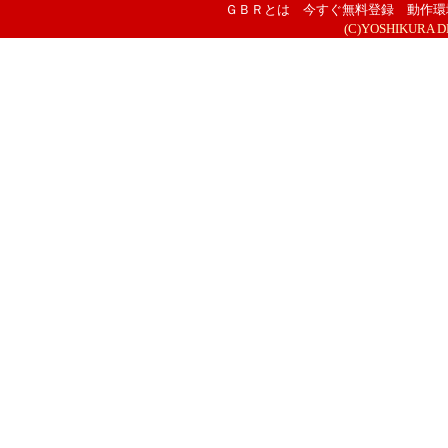
ＧＢＲとは
今すぐ無料登録
動作環
(C)YOSHIKURA DESI