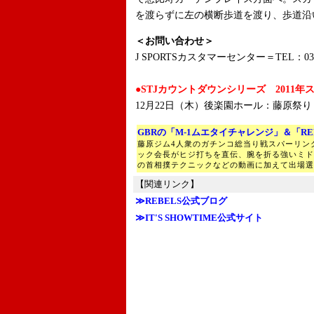
を渡らずに左の横断歩道を渡り、歩道沿
＜お問い合わせ＞
J SPORTSカスタマーセンター＝TEL：03－
●STJカウントダウンシリーズ 2011年
12月22日（木）後楽園ホール：藤原祭
GBRの「M-1ムエタイチャレンジ」＆「RE
藤原ジム4人衆のガチンコ総当り戦スパーリン
ック会長がヒジ打ちを直伝、腕を折る強いミド
の首相撲テクニックなどの動画に加えて出場選
【関連リンク】
≫REBELS公式ブログ
≫IT'S SHOWTIME公式サイト