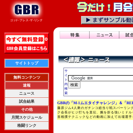
サイトトップ
サ
イ
無料コンテンツ
ト
内
速報
検
ニュース
索
試合結果
GBRの「M-1ムエタイチャレンジ」＆「RE
藤原ジム4人衆のガチンコ総当り戦スパーリン
その他
ク会長がヒジ打ちを直伝、腕を折る強いミドル
首相撲テクニックなどの動画に加えて出場選手
月間スケジュール
格闘リンク