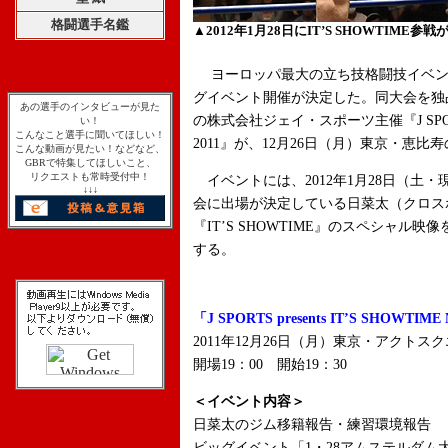
格闘選手名鑑
▲2012年1月28日にIT’S SHOWTIME
ヨーロッパ最大の立ち技格闘技イベント『I
グイベント開催が決定した。同大会を独
あの選手のインタビューが見た
の株式会社ジェイ・スポーツ主催『J SPORTS pr
い！
こんなこと選手に聞いてほしい！
2011』が、12月26日（月）東京・恵
こんな動画が見たい！などなど、
GBRで特集してほしいこと、
リクエストも常時受付中！
イベントには、2012年1月28日（土
↓↓↓
会に出場が決定している日菜太（クロス
『IT’S SHOWTIME』のスペシャ
する。
「J SPORTS presents IT’S SHOWTIME
2011年12月26日（月）東京・アクトス
開場19：00 開始19：30
＜イベント内容＞
日菜太のジム移籍報告・練習環境報告
ビッグイベント「1・28アムステルダム