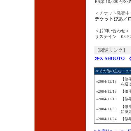
RS席 10,000円/SS
＜チケット発売中
チケットぴあ
／
＜お問い合わせ＞
サステイン 03-572
【関連リンク】
≫X-SHOOTO
≪その他の主なニュ
【修
2004/12/13
■
を迎
2004/12/13
【修
■
2004/12/13
【修
■
【修
2004/11/30
■
に決
2004/11/24
【修
■