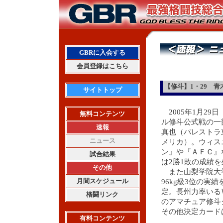
GBRに入会する
会員登録はこちら
【修斗】1・29 
サイトトップ
2005年1月2
無料コンテンツ
ル修斗公式戦の一
速報
真也（パレストラ
ニュース
メリカ）。ウィス
ン』や『ＡＦＣ』
試合結果
は2勝1敗の成績
その他
また山梨学院大学
月間スケジュール
96kg級3位の実
定。長州力率いる
格闘リンク
のアマチュア修斗
その他決定カード
有料コンテンツ