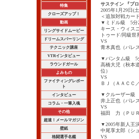
サステイン 『プ
特集
2005年1月29日
クローズアップ！
＜追加対戦カー
動画
▼ミドル級 5分
キース・ウィス
リングサイドムービー
トゥード/同級世
ドリームスパーリング
VS
青木真也（パレ
テクニック講座
VTRインタビュー
▼バンタム級 5
ラウンドガール
高橋大児（秋本
位）
よみもの
VS
ファイティングレポー
ＢＪ（ＡＡＣＣ／
ト
▼クルーザー級 
インタビュー
井上正也（パレ
コラム・一筆入魂
VS
その他
福田 力（ＰＵ
超速！メールマガジン
▼2005年新人
壁紙
中尾享太郎（シ
VS
格闘選手名鑑