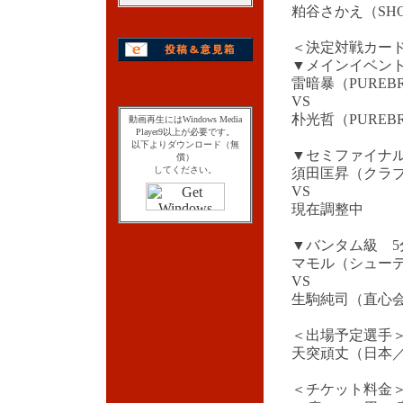
粕谷さかえ（SHOO
＜決定対戦カー
▼メインイベン
雷暗暴（PUREB
VS
朴光哲（PUREB
動画再生にはWindows Media
Player9以上が必要です。
以下よりダウンロード（無
▼セミファイナル
償）
してください。
須田匡昇（クラブ
VS
現在調整中
▼バンタム級 5
マモル（シュー
VS
生駒純司（直心
＜出場予定選手
天突頑丈（日本／P
＜チケット料金