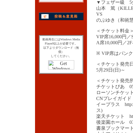
▼フェザー級 5
山本 篤（KILLE
VS
のぶゆき（和術慧舟
＜チケット料金
VIP席16,000円／
動画再生にはWindows Media
A席10,000円／2F
Player9以上が必要です。
以下よりダウンロード（無
償）
※ VIP席はパ
してください。
＜チケット発売
5月29日(日)～
＜チケット発売
チケットぴあ 0570-
ローソンチケット 05
CNプレイガイド 03
イープラス http:
ス)
楽天チケット http://ti
後楽園ホール 03-5
書泉ブックマート 03