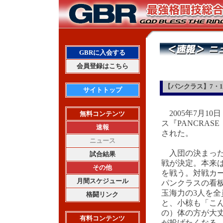
GBRに入会する
会員登録はこちら
【パンクラス】7・
サイトトップ
2005年7月1
無料コンテンツ
ス『PANCRAS
速報
された。
ニュース
入団の決まった
試合結果
戦が決定。本来
その他
を戦う。対戦カ
月間スケジュール
パンクラスの看
玉海力の3人を
格闘リンク
と、小椋も「こ
の）体の方が大
有料コンテンツ