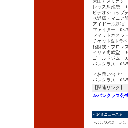
大山アメリカン 03-
レッスル池袋 03-3
ビデオショップチャン
水道橋・マニア館 03
アイドール新宿 03-
ファイター 03-335
フィットネスショップ
チケット&トラベルT-
格闘技・プロレス図書
イサミ尚武堂 03-5
ゴールドジム 03-3
パンクラス 03-579
＜お問い合せ＞
パンクラス 03-579
【関連リンク】
≫パンクラス公
≪関連ニュース≫
2005/05/13
【パン
■