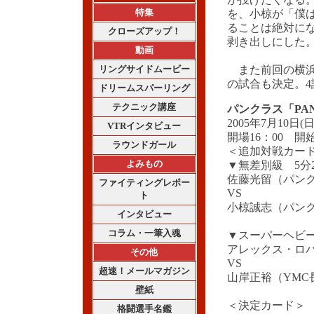
が投げたくなる
特集
を、小椋が「僕
ることは絶対に
クローズアップ！
剥き出しにした
動画
リングサイドムービー
また前回の横浜
の試合も決定。4
ドリームスパーリング
テクニック講座
パンクラス「PANCR
2005年7月10日
VTRインタビュー
開場16：00 開始
ラウンドガール
＜追加対戦カー
よみもの
▼無差別級 5分
佐藤光留（パンク
ファイティングレポー
VS
ト
小椋誠志（パン
インタビュー
コラム・一筆入魂
▼スーパーヘビー
アレックス・ロバー
その他
VS
超速！メールマガジン
山岸正裕（YMC
壁紙
＜決定カード＞
格闘選手名鑑