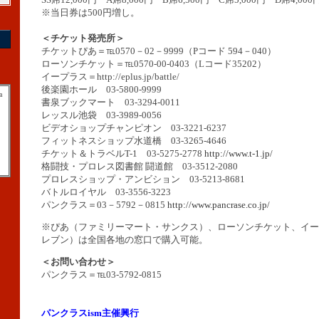
※当日券は500円増し。
＜チケット発売所＞
チケットぴあ＝℡0570－02－9999（Pコード 594－040）
ローソンチケット＝℡0570-00-0403（Lコード35202）
イープラス＝http://eplus.jp/battle/
後楽園ホール 03-5800-9999
a
書泉ブックマート 03-3294-0011
レッスル池袋 03-3989-0056
ビデオショップチャンピオン 03-3221-6237
フィットネスショップ水道橋 03-3265-4646
チケット＆トラベルT-1 03-5275-2778
http://www.t-1.jp/
格闘技・プロレス図書館 闘道館 03-3512-2080
プロレスショップ・アンビション 03-5213-8681
バトルロイヤル 03-3556-3223
パンクラス＝03－5792－0815
http://www.pancrase.co.jp/
※ぴあ（ファミリーマート・サンクス）、ローソンチケット、イー
レブン）は全国各地の窓口で購入可能。
＜お問い合わせ＞
パンクラス＝℡03-5792-0815
パンクラスism主催興行