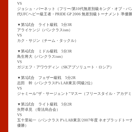
VS
ジョシュ・バーネット（フリー/第10代無差別級キング・オブ・パ
代UFCヘビー級王者・PRIDE GP 2006 無差別級トーナメント 準優
▼第5試合 ライト級戦 5分3R
アライケンジ（パンクラスism）
VS
カク・サジン（チーム・タックル）
▼第4試合 ミドル級戦 5分3R
鳥生将大（パンクラスism）
VS
ガジエフ・アワウディン（SKアブソリュート・ロシア）
▼第3試合 フェザー級戦 5分2R
志田 幹（パンクラスP’s LAB東京/同級2位）
VS
ジャミール“ザ・サージェント”マスー（フリースタイル・アカデミ
▼第2試合 ライト級戦 5分2R
矢野卓見 （骨法烏合会）
VS
五十里祐一（パンクラス P’s LAB東京/2007年度 ネオブラッドト
優勝）