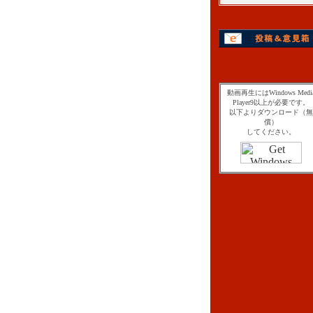
動画再生にはWindows Medi
Player9以上が必要です。
以下よりダウンロード（無
償）
してください。