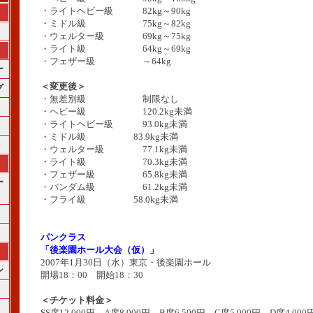
・ライトヘビー級 82kg～90kg
・ミドル級 75kg～82kg
・ウェルター級 69kg～75kg
・ライト級 64kg～69kg
・フェザー級 ～64kg
ー
＜変更後＞
グ
・無差別級 制限なし
・ヘビー級 120.2kg未満
・ライトヘビー級 93.0kg未満
・ミドル級 83.9kg未満
・ウェルター級 77.1kg未満
・ライト級 70.3kg未満
・フェザー級 65.8kg未満
ー
・バンダム級 61.2kg未満
・フライ級 58.0kg未満
パンクラス
「後楽園ホール大会（仮）」
2007年1月30日（水）東京・後楽園ホール
ン
開場18：00 開始18：30
＜チケット料金＞
SS席12,000円 A席8,000円 B席6,500円 C席5,000円 D席4,000