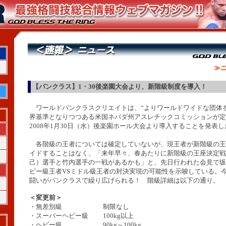
≫ニ
【パンクラス】1・30後楽園大会より、新階級制度を導入！
ワールドパンクラスクリエイトは、“よりワールドワイドな団体を
界基準となりつつある米国ネバダ州アスレチックコミッションが定
2008年1月30日（水）後楽園ホール大会より導入することを発表し
各階級の王者については確定していないが、現王者が新階級の王
イドすることはなく、「来年早々、春あたりに新階級の王座決定戦
己）選手と竹内選手の一戦があるかも」と、先日行われた会見で坂
ビー級王者VSミドル級王者の対決実現の可能性を示唆している。
闘いがパンクラスで繰り広げられる！ 階級詳細は以下の通り。
＜変更前＞
・無差別級 制限なし
・スーパーヘビー級 100kg以上
・ヘビー級 90kg～100kg