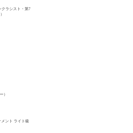
ンクラシスト・第7
勝）
ー）
ーナメント ライト級