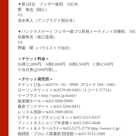
▼第1試合 フェザー級戦 5分2R
曹 竜也（闘心）
VS
清水隼人（アンプラグド国分寺）
▼パンクラスゲート フェザー級プロ昇格トーナメント決勝戦 5分
佐藤将光（坂口道場）
VS
齊藤 曜（パラエストラ仙台）
＜チケット料金＞
SS席12,000円 A席8,000円 B席6,500円 C席4,500円
※当日券は500円増し。
＜チケット発売所＞
チケットぴあ＝℡0570－02－9999（Pコード 594－040）
ローソンチケット＝℡0570-00-0403（Lコード37710）
イープラス＝http://eplus.jp/battle/
後楽園ホール＝℡03-5800-9999
書泉ブックマート＝℡03-3294-0011
レッスル池袋＝℡03-3989-0056
ビデオショップチャンピオン＝℡03-3221-6237
フィットネスショップ水道橋＝℡03-3265-4646
チケット＆トラベルT-1＝℡03-5275-2778
http://www.t-1.jp/
格闘技・プロレス図書館 闘道館＝℡03-3512-2080