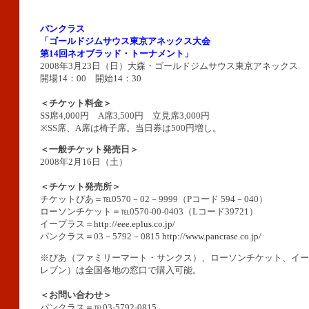
パンクラス
「ゴールドジムサウス東京アネックス大会
第14回ネオブラッド・トーナメント」
2008年3月23日（日）大森・ゴールドジムサウス東京アネックス
開場14：00 開始14：30
＜チケット料金＞
SS席4,000円 A席3,500円 立見席3,000円
※SS席、A席は椅子席。当日券は500円増し。
＜一般チケット発売日＞
2008年2月16日（土）
＜チケット発売所＞
チケットぴあ＝℡0570－02－9999（Pコード 594－040）
ローソンチケット＝℡0570-00-0403（Lコード39721）
イープラス＝
http://eee.eplus.co.jp/
パンクラス＝03－5792－0815
http://www.pancrase.co.jp/
※ぴあ（ファミリーマート・サンクス）、ローソンチケット、イー
レブン）は全国各地の窓口で購入可能。
＜お問い合わせ＞
パンクラス＝℡03-5792-0815