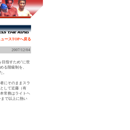
ュースTOPへ戻る
2007/12/04
目指すため”に世
める階級制を、
た。
者にそのままスラ
として近藤（有
本常務はライトヘ
今まで以上に熱い