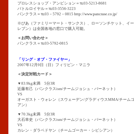
プロレスショップ・アンビション＝℡03-5213-8681
バトルロイヤル＝℡03-3556-3223
パンクラス＝℡03－5792－0815
http://www.pancrase.co.jp/
※ぴあ（ファミリーマート・サンクス）、ローソンチケット、イー
レブン）は全国各地の窓口で購入可能。
＜お問い合わせ＞
パンクラス＝℡03-5792-0815
「リング・オブ・ファイヤー」
2007年12月9日（日）フィリピン・マニラ
＜決定対戦カード＞
▼83.9kg未満 5分3R
近藤有己（パンクラスism/チームジョシュ・バーネット）
VS
オーガスト・ウォレン（スウェーデン/グラディウスMMA/チーム
アン）
▼70.3kg未満 5分3R
大石幸史（パンクラスism/チームジョシュ・バーネット）
VS
カレン・ダラベドヤン（チームゴーカー・シビシアン）