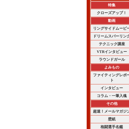
特集
クローズアップ！
動画
リングサイドムービ
ドリームスパーリン
テクニック講座
VTRインタビュー
ラウンドガール
よみもの
ファイティングレポ
ト
インタビュー
コラム・一筆入魂
その他
超速！メールマガジ
壁紙
格闘選手名鑑