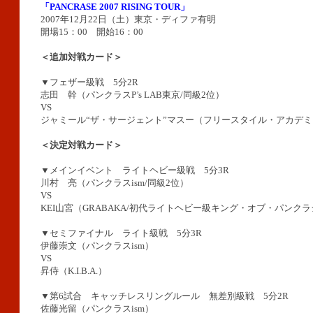
「PANCRASE 2007 RISING TOUR」
2007年12月22日（土）東京・ディファ有明
開場15：00 開始16：00
＜追加対戦カード＞
▼フェザー級戦 5分2R
志田 幹（パンクラスP’s LAB東京/同級2位）
VS
ジャミール“ザ・サージェント”マスー（フリースタイル・アカデミ
＜決定対戦カード＞
▼メインイベント ライトヘビー級戦 5分3R
川村 亮（パンクラスism/同級2位）
VS
KEI山宮（GRABAKA/初代ライトヘビー級キング・オブ・パンク
▼セミファイナル ライト級戦 5分3R
伊藤崇文（パンクラスism）
VS
昇侍（K.I.B.A.）
▼第6試合 キャッチレスリングルール 無差別級戦 5分2R
佐藤光留（パンクラスism）