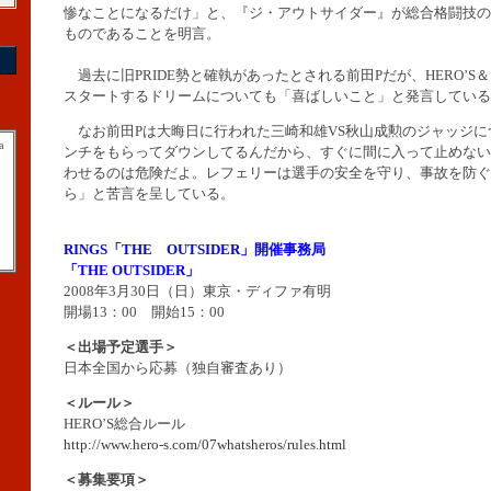
惨なことになるだけ」と、『ジ・アウトサイダー』が総合格闘技の
ものであることを明言。
過去に旧PRIDE勢と確執があったとされる前田Pだが、HERO’S＆
スタートするドリームについても「喜ばしいこと」と発言している
なお前田Pは大晦日に行われた三崎和雄VS秋山成勲のジャッジに
a
ンチをもらってダウンしてるんだから、すぐに間に入って止めない
わせるのは危険だよ。レフェリーは選手の安全を守り、事故を防ぐ
ら」と苦言を呈している。
RINGS「THE OUTSIDER」開催事務局
「THE OUTSIDER」
2008年3月30日（日）東京・ディファ有明
開場13：00 開始15：00
＜出場予定選手＞
日本全国から応募（独自審査あり）
＜ルール＞
HERO’S総合ルール
http://www.hero-s.com/07whatsheros/rules.html
＜募集要項＞