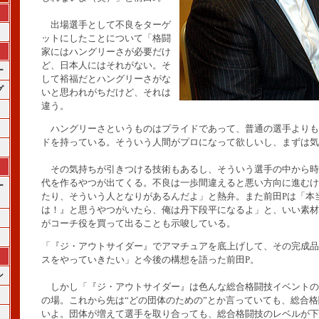
出場選手として不良をターゲ
ットにしたことについて「格闘
家にはハングリーさが必要だけ
ど、日本人にはそれがない。そ
ー
して裕福だとハングリーさがな
グ
いと思われがちだけど、それは
違う。
ハングリーさというものはプライドであって、普通の選手よりも
ドを持っている。そういう人間がプロになって欲しいし、まずは気
その気持ちが引きつける技術もあるし、そういう選手の中から時
代を作るやつが出てくる。不良は一歩間違えると悪い方向に進むけ
ー
たり、そういう人となりがあるんだよ」と熱弁。また前田Pは「本
は！』と思うやつがいたら、俺は丹下段平になるよ」と、いい素材
がコーチ役を買って出ることも示唆している。
「『ジ・アウトサイダー』でアマチュアを底上げして、その完成品
スをやっていきたい」と今後の構想を語った前田P。
ン
しかし「『ジ・アウトサイダー』は色んな総合格闘技イベントの
の場。これから先は“どの団体のための”とか言っていても、総合
いよ。団体が増えて選手を取り合っても、総合格闘技のレベルが下