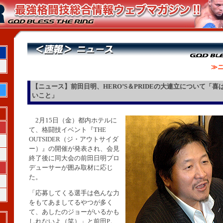
≫ニ
【ニュース】前田日明、HERO’S＆PRIDEの大連立について「喜
いこと」
2月15日（金）都内ホテルに
て、格闘技イベント『THE
OUTSIDER（ジ・アウトサイダ
ー）』の開催が発表され、会見
終了後に同大会の前田日明プロ
デューサーが囲み取材に応じ
た。
「応募してくる選手は色んな力
をもてあましてるやつが多く
て、あしたのジョーがいるかも
しれないよ（笑）」と前田P。