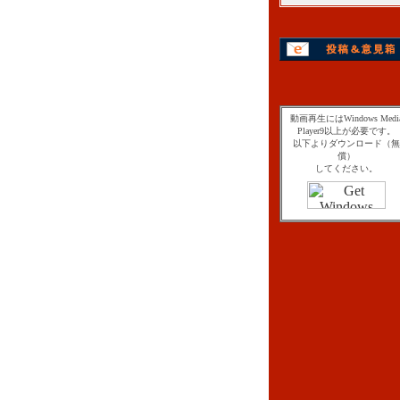
動画再生にはWindows Medi
Player9以上が必要です。
以下よりダウンロード（無
償）
してください。