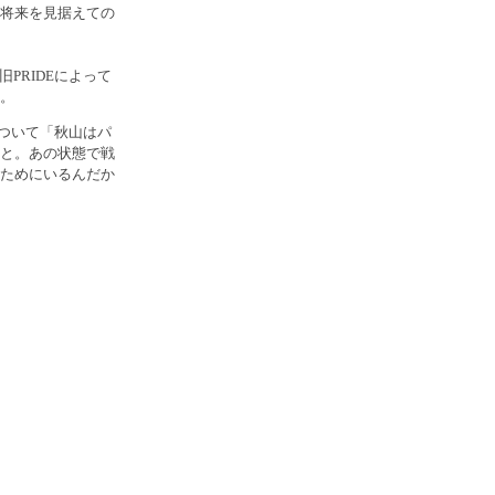
将来を見据えての
旧PRIDEによって
。
ついて「秋山はパ
と。あの状態で戦
ためにいるんだか