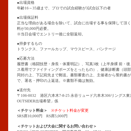
●出場資格
年齢16～35歳まで、プロでの試合経験が3試合以下の者
●出場保証料
正当な理由がある場合を除いて、試合に出場する事を保障して頂く
料が30,000円必要。
※当日会場でエントリー後に全額返却。
●持参するもの
トランクス、ファールカップ、マウスピース、バンテージ
●応募方法
履歴書（格闘技歴・身長・体重明記）、写真3枚（上半身裸 前・
ス着用でファイティングポーズをとったもの）、健康診断書（頭部
同封の上、下記宛先まで郵送。書類審査の上、主催者から誓約書が
で、署名・押印の上返送。※書類不備は無効。
●送付先
〒106-0032 港区六本木7-8-25 永谷リュード六本木306リングス
OUTSIDER出場希望」係
＜チケット料金＞
※チケット料金が変更
SRS席10,000円 RS席5,000円
＜チケットおよび大会に関するお問い合わせ＞