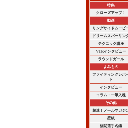
特集
クローズアップ！
動画
リングサイドムービ
ドリームスパーリン
テクニック講座
VTRインタビュー
ラウンドガール
よみもの
ファイティングレポ
ト
インタビュー
コラム・一筆入魂
その他
超速！メールマガジ
壁紙
格闘選手名鑑