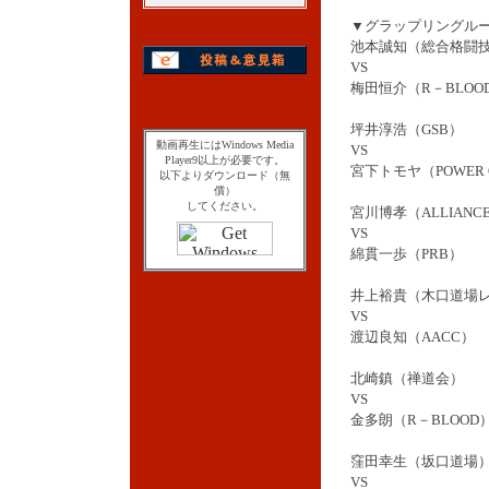
▼グラップリングル
池本誠知（総合格闘技
VS
梅田恒介（R－BLOO
坪井淳浩（GSB）
動画再生にはWindows Media
VS
Player9以上が必要です。
宮下トモヤ（POWER O
以下よりダウンロード（無
償）
してください。
宮川博孝（ALLIANC
VS
綿貫一歩（PRB）
井上裕貴（木口道場
VS
渡辺良知（AACC）
北崎鎮（禅道会）
VS
金多朗（R－BLOOD
窪田幸生（坂口道場
VS