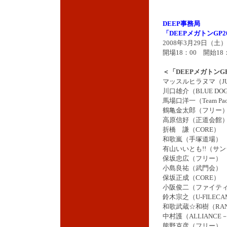
DEEP事務局
「DEEPメガトンGP2
2008年3月29日（土
開場18：00 開始18
＜「DEEPメガトンG
マッスルヒラヌマ（JUN
川口雄介（BLUE DOG
馬場口洋一（Team Pa
鶴亀金太郎（フリー
高原信好（正道会館
折橋 謙（CORE）
和歌嵐（手塚道場）
有山いいとも!!（サ
保坂忠広（フリー）
小島良祐（武門会）
保坂正成（CORE）
小阪俊二（ファイテ
鈴木宗之（U-FILECA
和歌武蔵☆和樹（RA
中村護
（ALLIANCE
熊野克彦（フリー）