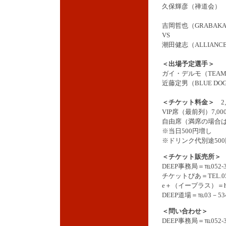
久保輝彦（禅道会）
吉岡哲也（GRABAK
VS
潮田健志（ALLIANC
＜出場予定選手＞
ガイ・デルモ（TEAM
近藤定男（BLUE DOG
＜チケット料金＞
VIP席（最前列）7,0
自由席（満席の場合は立
※当日500円増し
※ドリンク代別途50
＜チケット販売所＞
DEEP事務局＝℡052-33
チケットぴあ＝TEL.05
e＋（イープラス）＝
DEEP道場＝℡03－534
＜問い合わせ＞
DEEP事務局＝℡052-33