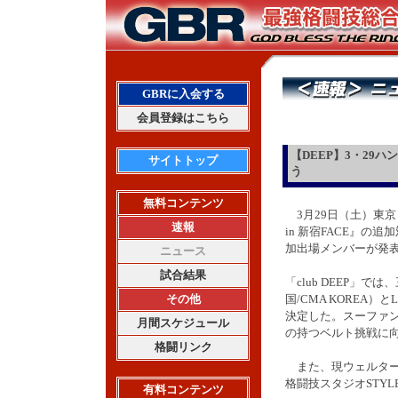
GBRに入会する
会員登録はこちら
【DEEP】3・29ハ
サイトトップ
う
無料コンテンツ
3月29日（土）東京・新
速報
in 新宿FACE』の
加出場メンバーが発
ニュース
試合結果
「club DEEP」
その他
国/CMA KOREA
決定した。スーファン
月間スケジュール
の持つベルト挑戦に
格闘リンク
また、現ウェルター
格闘技スタジオSTY
有料コンテンツ