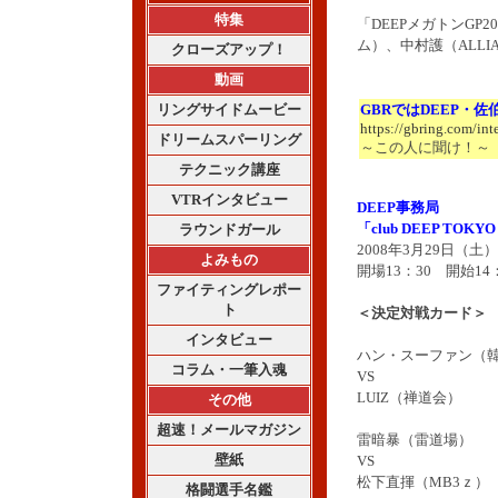
特集
「DEEPメガトンGP
ム）、中村護
（ALL
クローズアップ！
動画
リングサイドムービー
GBRではDEEP・
https://gbring.com/in
ドリームスパーリング
～この人に聞け！～ 
テクニック講座
VTRインタビュー
DEEP事務局
「club DEEP TOKY
ラウンドガール
2008年3月29日（土
よみもの
開場13：30 開始14
ファイティングレポー
ト
＜決定対戦カード＞
インタビュー
ハン・スーファン（韓国
コラム・一筆入魂
VS
LUIZ（禅道会）
その他
超速！メールマガジン
雷暗暴（雷道場）
壁紙
VS
松下直揮（MB3ｚ）
格闘選手名鑑