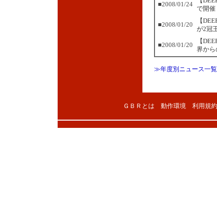
【DE
■2008/01/24
で開催
【DE
■2008/01/20
が2冠
【DE
■2008/01/20
界から
≫年度別ニュース一覧
ＧＢＲとは
動作環境
利用規