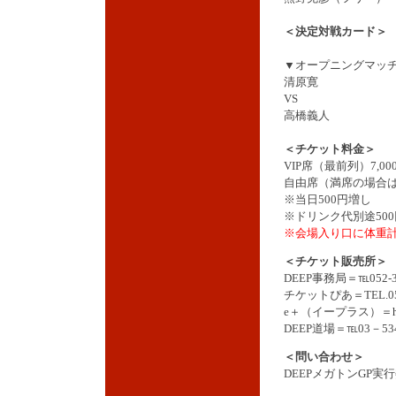
＜決定対戦カード＞
▼オープニングマッチ
清原寛
VS
高橋義人
＜チケット料金＞
VIP席（最前列）7,0
自由席（満席の場合は立
※当日500円増し
※ドリンク代別途50
※会場入り口に体重計
＜チケット販売所＞
DEEP事務局＝℡052-33
チケットぴあ＝TEL.05
e＋（イープラス）＝
DEEP道場＝℡03－534
＜問い合わせ＞
DEEPメガトンGP実行委