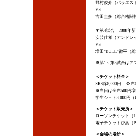
野村俊介（パラエス
VS
吉田圭多（総合格闘
▼第4試合 2008
安芸佳孝（アンドレ
VS
増田“BULL”徹平
※第1～第3試合はア
＜チケット料金＞
SRS席8,000円 RS席
※当日は全席500円
学生シ－ト3,000
＜チケット販売所＞
ローソンチケット（Lコ
電子チケットぴあ（Pコ
＜会場の場所＞