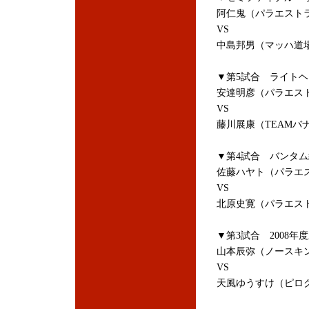
阿仁鬼（パラエスト
VS
中島邦男（マッハ道
▼第5試合 ライトヘ
安達明彦（パラエス
VS
藤川展康（TEAMバ
▼第4試合 バンタム
佐藤ハヤト（パラエ
VS
北原史寛（パラエス
▼第3試合 2008
山本辰弥（ノースキ
VS
天風ゆうすけ（ピロ