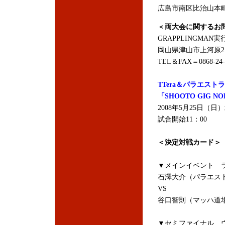
広島市南区比治山本町1
＜両大会に関するお
GRAPPLINGMAN
岡山県津山市上河原21
TEL＆FAX＝0868-24-
TTera＆パラエストラ
「SHOOTO GIG NOR
2008年5月25日（日）
試合開始11：00
＜決定対戦カード＞
▼メインイベント ラ
石澤大介（パラエス
VS
谷口智則（マッハ道
▼セミファイナル ウ