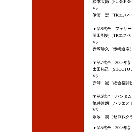
松本大輔（PUREBR
VS
伊藤一宏（TKエスペ
▼第8試合 フェザー
岡田剛史（TKエスペ
VS
赤崎勝久（赤崎道場
▼第7試合 2008
太田拓己（SHOOTO J
VS
赤澤 誠（総合格闘技
▼第6試合 バンタム
亀井達朗（パラエス
VS
永添 潤（ゼロ戦ク
▼第5試合 2008