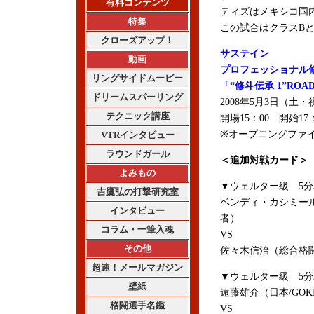
有料コンテンツ
ティズはメキシコ国
特集
この試合はクラスBと
クローズアップ！
サステイン
動画
プロフェッショナル
リングサイドムービー
「“修斗伝承 1”ROAD 
ドリームスパーリング
2008年5月3日（土
テクニック講座
開場15：00 開始17：
※オープニングファイ
VTRインタビュー
ラウンドガール
＜追加対戦カード＞
よみもの
▼ウェルター級 5分
吉鷹弘の打撃研究室
ベンディ・カシミール
インタビュー
者）
コラム・一筆入魂
VS
その他
佐々木信治（総合格闘
超速！メールマガジン
▼ウェルター級 5分
壁紙
遠藤雄介（日本/GOKI
格闘選手名鑑
VS