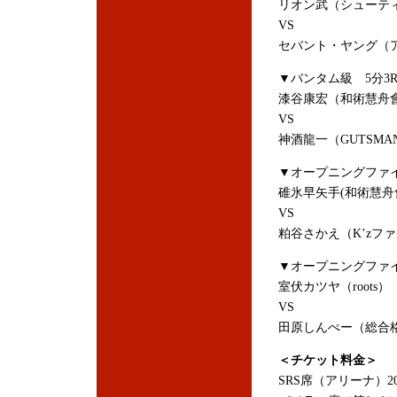
リオン武（シューテ
VS
セバント・ヤング（アメリ
▼バンタム級 5分3
漆谷康宏（和術慧舟會
VS
神酒龍一（GUTSMA
▼オープニングファイ
碓氷早矢手(和術慧舟會
VS
粕谷さかえ（K’zファ
▼オープニングファイ
室伏カツヤ（roots）
VS
田原しんぺー（総合格
＜チケット料金＞
SRS席（アリーナ）20