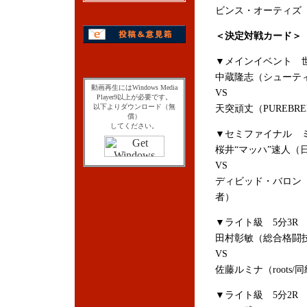
ビンス・オーティズ（メキ
＜決定対戦カード＞
▼メインイベント 世
中蔵隆志（シューテ
動画再生にはWindows Media
VS
Player9以上が必要です。
以下よりダウンロード（無
天突頑丈（PUREBR
償）
してください。
▼セミファイナル ミ
桜井“マッハ”速人（
VS
ディビッド・バロン（
者）
▼ライト級 5分3R
田村彰敏（総合格闘技
VS
佐藤ルミナ（roots/
▼ライト級 5分2R