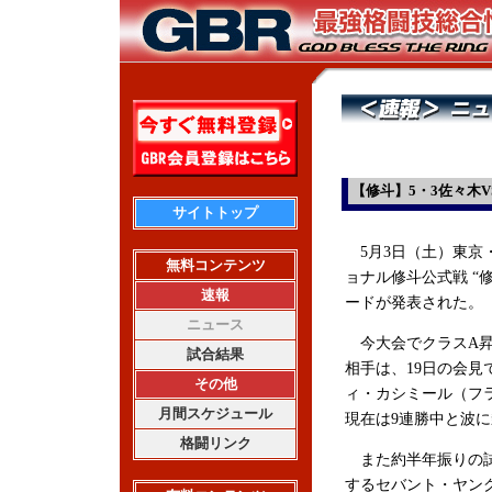
【修斗】5・3佐々木
サイトトップ
5月3日（土）東京
無料コンテンツ
ョナル修斗公式戦 “修斗伝
速報
ードが発表された。
ニュース
今大会でクラスA昇
試合結果
相手は、19日の会
その他
ィ・カシミール（フラ
月間スケジュール
現在は9連勝中と波
格闘リンク
また約半年振りの試合
するセバント・ヤン