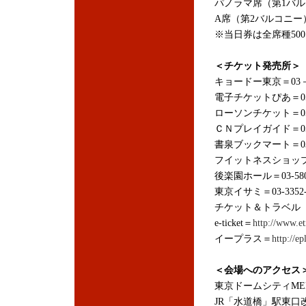
パノラマ席（第1バルコ
A席（第2バルコニー）
※当日券は全席種50
＜チケット発売所＞
キョードー東京＝03－3
電子チケットぴあ＝0570
ローソンチケット＝0570
ＣＮプレイガイド＝057
書泉ブックマート＝03-3
フイットネスショップ水道
後楽園ホール＝03-5800
東京イサミ＝03-3352-
チケット＆トラベル Ｔ－
e-ticket＝
http://www.et
イープラス＝
http://ep
＜会場へのアクセス
東京ドームシティMEET
JR「水道橋」駅東口