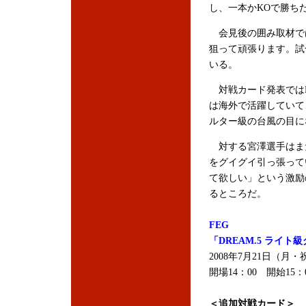
し、一本かKOで勝ち
会見後の囲み取材では
狙って頑張ります。試
いる。
対戦カード発表ではD
は海外で活躍していて
ルター級の台風の目に
対する宮澤選手はまだ
をグイグイ引っ張って
て欲しい」という激励
るところだ。
FEG
「DREAM.5 ライト
2008年7月21日（月
開場14：00 開始15
＜追加対戦カード＞