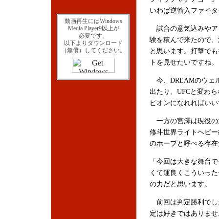
いわば逆輸入ファイタ
動画再生にはWindows
Media Player9以上が
試合の意気込みやアピ
必要です。
験を積んで来たので、
以下よりダウンロード
（無償）してください。
と思います。打撃でも
トを見せたいですね。
今、DREAMのウェ
出たり、UFCと変わ
ピオンになれればいい
一方の宮澤は現役の大
修斗世界ライトヘビー
のホープと呼べる存在
「今回は大きな舞台で
くて運良くこういった
の力だと思います。
前回は判定勝利でした
定は好きではありませ