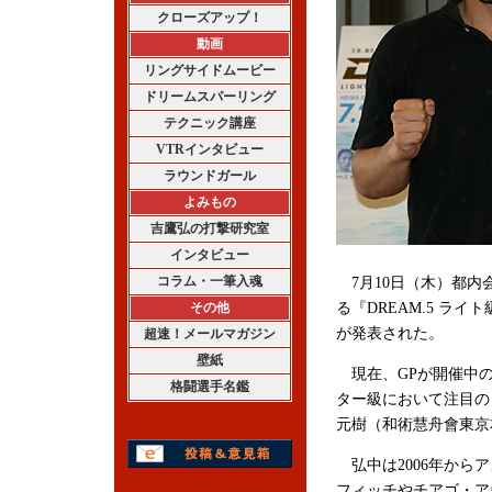
クローズアップ！
動画
リングサイドムービー
ドリームスパーリング
テクニック講座
VTRインタビュー
ラウンドガール
よみもの
吉鷹弘の打撃研究室
インタビュー
コラム・一筆入魂
7月10日（木）都内
その他
る『DREAM.5 ラ
が発表された。
超速！メールマガジン
壁紙
現在、GPが開催中の
格闘選手名鑑
ター級において注目の
元樹（和術慧舟會東京
弘中は2006年から
フィッチやチアゴ・ア