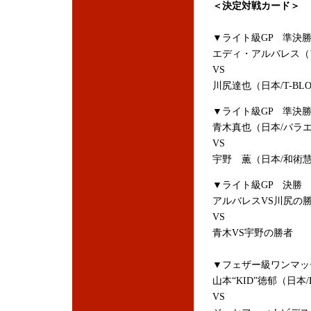
＜決定対戦カード＞
▼ライト級GP 準決
エディ・アルバレス（アメリカ
VS
川尻達也（日本/T-BL
▼ライト級GP 準決
青木真也（日本/パラ
VS
宇野 薫（日本/和術
▼ライト級GP 決勝
アルバレスVS川尻の
VS
青木VS宇野の勝者
▼フェザー級ワンマッ
山本“KID”徳郁（日本/K
VS