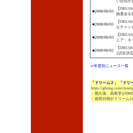
い自信が
【DREA
■2008/06/03
抽選会を開
【DRE
■2008/06/03
なチャン
【DREA
■2008/06/03
ニア・キ
【DRE
■2008/06/02
2試合決
≫年度別ニュース一覧
「ドリーム２」 「ドリ
https://gbring.com/close
・熊久保、高島学がDRE
・前田日明がドリーム1