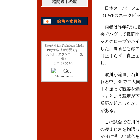
格闘選手名鑑
日本スーパーフェザ
（UWFスネークピ
両者は昨年7月に
央でハグして戦闘開
ッとグローブでハイ
動画再生にはWindows Media
した。両者とも顔面
Player9以上が必要です。
以下よりダウンロード（無
は止まらず、真正面
償）
し。
してください。
歌川が流血、石川
れる中、3Rで二人
手を振って観客を煽
ト」という裁定が下
反応が起こったが、
がある。
この試合で石川は
の凄まじさを物語っ
かりに激しい試合を