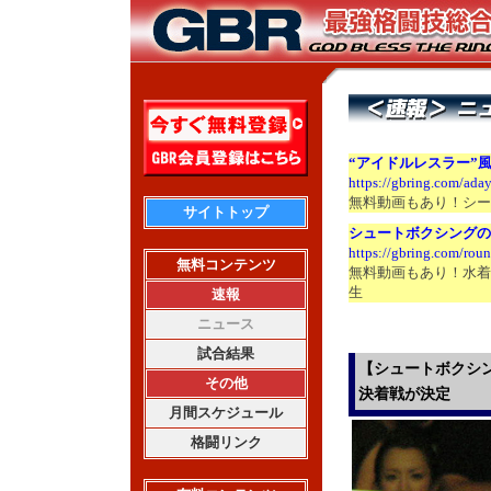
“アイドルレスラー”
https://gbring.com/ada
無料動画もあり！シー
サイトトップ
シュートボクシングの
https://gbring.com/ro
無料コンテンツ
無料動画もあり！水着
生
速報
ニュース
試合結果
【シュートボクシン
その他
決着戦が決定
月間スケジュール
格闘リンク