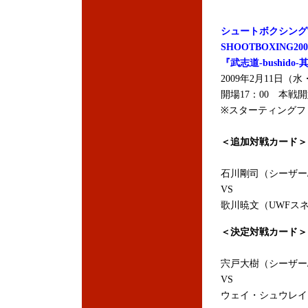
シュートボクシング
SHOOTBOXING2
『武志道-bushido
2009年2月11日
開場17：00 本戦開
※スターティングファ
＜追加対戦カード＞
石川剛司（シーザー
VS
歌川暁文（UWFス
＜決定対戦カード＞
宍戸大樹（シーザー
VS
ウェイ・シュウレイ（