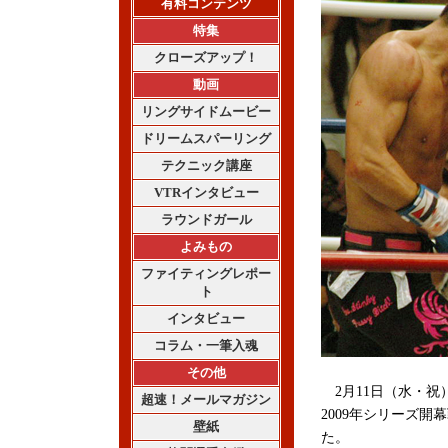
有料コンテンツ
特集
クローズアップ！
動画
リングサイドムービー
ドリームスパーリング
テクニック講座
VTRインタビュー
ラウンドガール
よみもの
ファイティングレポー
ト
インタビュー
コラム・一筆入魂
その他
2月11日（水・祝
超速！メールマガジン
2009年シリーズ開
壁紙
た。