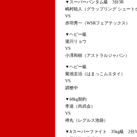
▼スーパーバンタム級 3分3R
嶋村暁人（グラップリング シュート
VS
赤羽秀一（WSRフェアテックス）
▼ヘビー級
瀧川リョウ
VS
小澤和樹（アストラルジャパン）
▼ヘビー級
菊池圭治（はまっこムエタイ）
VS
調整中
▼68kg契約
李逵（尚武会）
VS
禅丸（レグルス池袋）
▼Jrスーパーファイト 35kg級 2分3