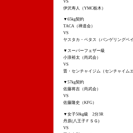
VS
伊沢寿人（YMC栃木）
▼65kg契約
TACA（禅道会）
VS
ヤスタカ・ペタス（バンゲリングベ
▼スーパーフェザー級
小浪裕太（尚武会）
VS
晋・センチャイジム（センチャイム
▼57kg契約
佐藤将吉（尚武会）
VS
佐藤隆史（KFG）
▼女子50kg級 2分3R
丹原(八王子ＦＳＧ)
VS