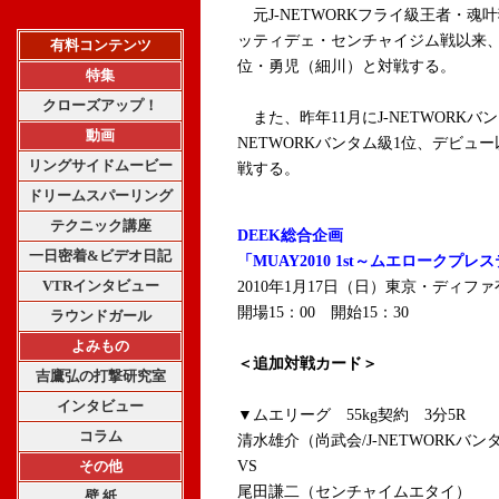
元J-NETWORKフライ級王者・魂叶
ッティデェ・センチャイジム戦以来、
有料コンテンツ
位・勇児（細川）と対戦する。
特集
クローズアップ！
また、昨年11月
にJ-NETWORK
動画
NETWORKバンタム級1位
、デビュー
リングサイドムービー
戦する。
ドリームスパーリング
テクニック講座
DEEK総合企画
一日密着&ビデオ日記
「MUAY2010 1st～ムエロークプレ
VTRインタビュー
2010年1月17日（日）東京・ディフ
開場15：00 開始15：30
ラウンドガール
よみもの
＜追加対戦カード＞
吉鷹弘の打撃研究室
インタビュー
▼ムエリーグ 55kg契約 3分5R
コラム
清水雄介（尚武会/J-NETWORKバン
その他
VS
尾田謙二（センチャイムエタイ）
壁 紙