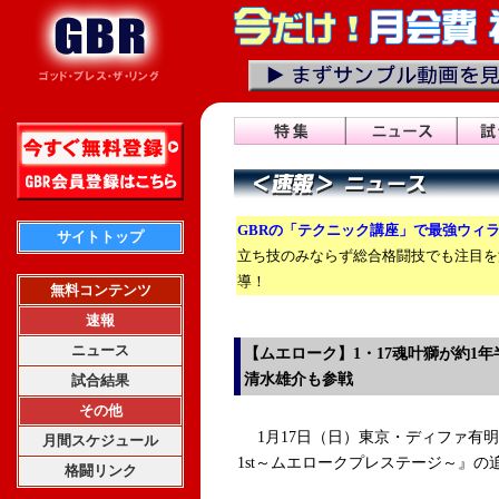
GBRの「テクニック講座」で最強ウィ
サイトトップ
立ち技のみならず総合格闘技でも注目を
導！
無料コンテンツ
速報
ニュース
【ムエローク】1・17魂叶獅が約1年
清水雄介も参戦
試合結果
その他
1月17日（日）東京・ディファ有明で行
月間スケジュール
1st～ムエロークプレステージ～』
格闘リンク