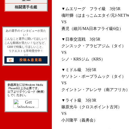
格闘選手名鑑
▼ムエリーグ フライ級 3分5R
魂叶獅（はまっこムエタイ/元J-NET
VS
勇児（細川/MA日本フライ級6位）
あの選手のインタビューが見た
い！
こんなこと選手に聞いてほしい！
▼日泰交流戦 3分5R
こんな動画が見たい！などなど、
クンスック・アラビアジム（タイ）
GBRで特集してほしいこと、
リクエストも常時受付中！
VS
↓↓↓
シノ・KRSジム（KRS）
▼ミドル級 3
ヤソトン・ポープラムック（タイ）
VS
クイントン・アレンサ（南アフリカ
▼ライト級 3分3R
篠原光斗（クロスポイント古河）
VS
小川隆平（義勇会）