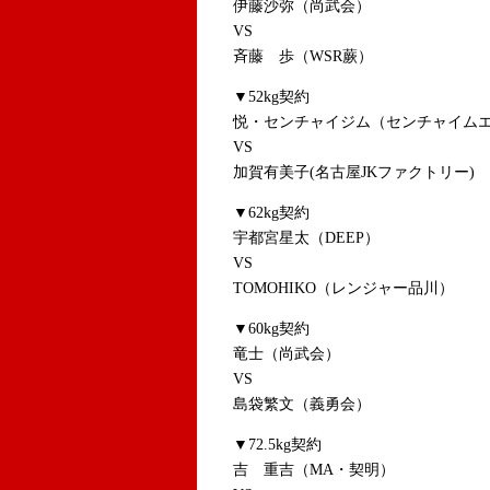
伊藤沙弥（尚武会）
VS
斉藤 歩（WSR蕨）
▼52kg契約
悦・センチャイジム（センチャイムエ
VS
加賀有美子(名古屋JKファクトリー)
▼62kg契約
宇都宮星太（DEEP）
VS
TOMOHIKO（レンジャー品川）
▼60kg契約
竜士（尚武会）
VS
島袋繁文（義勇会）
▼72.5kg契約
吉 重吉（MA・契明）