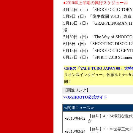
●2010年上半期の興行スケジュール
4月24日（土）「SHOOTO GIG TOKY
5月9日（日）「龍争虎闘 Vol,3」
5月16日（日）「GRAPPLINGMA
場
5月30日（日）「The Way of SHOO
6月6日（日）「SHOOTING DISCO 
6月13日（日）「SHOOTO GIG CENTR
6月27日（日）「SPIRIT 2010 Su
GBRの「VALE TUDO JAPAN 09」大
リオン武インタビュー、佐藤ルミナ×五
開！
【関連リンク】
>>X-SHOOTO公式サイト
≪関連ニュース≫
【修斗】4・24熾烈な世
2010/04/02
■
定
【修斗】5・30世界三大
2010/03/24
■