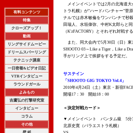
メインイベントでは2月の北海道大会
トラ札幌）が“ハードパンチャー”菅原
有料コンテンツ
ナルでは赤木敏倫をワンパンチで秒
特集
田瑞人、水垣偉弥、中村K太郎らと同期
クローズアップ！
（K'zFACTORY）とそれぞれ対戦す
動画
また、同大会内で5月30日（日）東京・J
リングサイドムービー
SHOOTO 03～Like a Tiger，Li
ドリームスパーリング
手がリング上で挨拶をする予定だ。
テクニック講座
一日密着&ビデオ日記
サステイン
VTRインタビュー
「SHOOTO GIG TOKYO Vol.4」
ラウンドガール
2010年4月24日（土）東京・新宿FAC
よみもの
開場17：30 開始18：00
吉鷹弘の打撃研究室
＜決定対戦カード＞
インタビュー
コラム
▼メインイベント バンタム級 5分3
その他
北原史寛（パラエストラ札幌）
壁 紙
VS