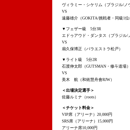
ヴィラミー・シケリム（ブラジル/ノ
VS
遠藤雄介（GOKITA/挑戦者・同級1
▼フェザー級 5分3R
エドゥアウド・ダンタス（ブラジル/
VS
扇久保博正（パラエストラ松戸）
▼ライト級 5分2R
石渡伸太郎（GUTSMAN・修斗道場
VS
美木 航（和術慧舟會RJW）
＜出場決定選手＞
佐藤ルミナ（roots）
＜チケット料金＞
VIP席（アリーナ）20,000円
SRS席（アリーナ）15,000円
アリーナ席10,000円