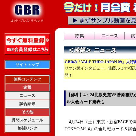
GBRの「VALE TUDO JAPAN 09」大
サイトトップ
リオン武インタビュー、佐藤ルミナ×五
開！
無料コンテンツ
速報
【修斗】4・24北原史寛VS菅原雅顕が
ニュース
ル大会カード発表も
試合結果
その他
月間スケジュール
4月24日（土）東京・新宿FACEで開
格闘リンク
TOKYO Vol.4』の全対戦カード＆