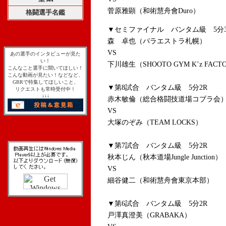
菅原雅顕（和術慧舟會Duro）
格闘選手名鑑
▼セミファイナル バンタム級 5分3
森 卓也（パラエストラ札幌）
VS
あの選手のインタビューが見た
い！
下川雄生（SHOOTO GYM K’z FACT
こんなこと選手に聞いてほしい！
こんな動画が見たい！などなど、
GBRで特集してほしいこと、
▼第8試合 バンタム級 5分2R
リクエストも常時受付中！
↓↓↓
赤木敏倫（総合格闘技道場コブラ会
VS
大塚のぞみ（TEAM LOCKS）
▼第7試合 バンタム級 5分2R
秋本じん（秋本道場Jungle Junction）
VS
細谷健二（和術慧舟會東京本部）
▼第6試合 バンタム級 5分2R
戸澤真澄美（GRABAKA）