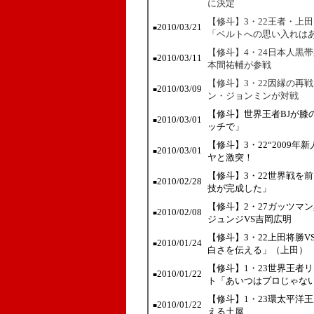
に決定
【修斗】3・22王者・上
2010/03/21
■
「ベルトへの思い入れは
【修斗】4・24日本人黒
2010/03/11
■
本間祐輔が参戦
【修斗】3・22因縁の再
2010/03/09
■
ン・ジョンミンが対戦
【修斗】世界王者BJが膝
2010/03/01
■
ッチで」
【修斗】3・22“2009
2010/03/01
■
ヤと激突！
【修斗】3・22世界戦を
2010/02/28
■
技が完成した」
【修斗】2・27ガッツマ
2010/02/08
■
ジュンジVS吉岡広明
【修斗】3・22上田将勝
2010/01/24
■
白さを伝える」（上田）
【修斗】1・23世界王者
2010/01/22
■
ト「あいつはプロじゃな
【修斗】1・23環太平洋
2010/01/22
■
える土屋