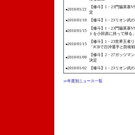
【修斗】1・23門脇英基
2010/01/21
■
定
2010/01/19
【修斗】1・23リオン武
■
【修斗】1・23門脇英基
2010/01/15
■
トを小田原に持って帰る
【修斗】1・23世界王者
2010/01/15
■
「JCBで日沖選手と防衛
【修斗】2・27ガッツマ
2010/01/09
■
決定
2010/01/02
【修斗】1・23リオン武
■
≫年度別ニュース一覧