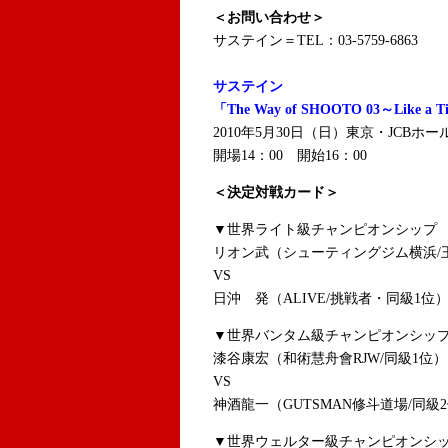
＜お問い合わせ＞
サステイン＝TEL：03-5759-6863
サステイン
「The Way of SHOOTO 03～Like a Ti
2010年5月30日（日）東京・JCBホー
開場14：00 開始16：00
＜決定対戦カード＞
▼世界ライト級チャンピオンシップ 
リオン武（シューティングジム横浜/
VS
日沖 発（ALIVE/挑戦者・同級1位
▼世界バンタム級チャンピオンシップ
漆谷康宏（和術慧舟會RJW/同級1位）
VS
神酒龍一（GUTSMAN修斗道場/同級
▼世界ウェルター級チャンピオンシッ