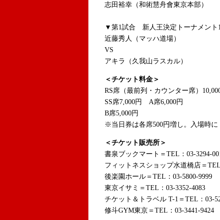
志田裕幸（和術慧舟會東京本部）
▼第1試合 新人王決定トーナメント1
近藤秀人（マッハ道場）
VS
アキラ（久我山ラスカル）
＜チケット料金＞
RS席（最前列・カウンター席）10,00
SS席7,000円 A席6,000円
B席5,000円
※当日券は各席500円増し。入場時に
＜チケット販売所＞
書泉ブックマート＝TEL：03-3294-00
フィットネスショップ水道橋店＝TEL：03-
後楽園ホール＝TEL：03-5800-9999
東京イサミ＝TEL：03-3352-4083
チケット＆トラベル T-1＝TEL：03-52
修斗GYM東京＝TEL：03-3441-9424