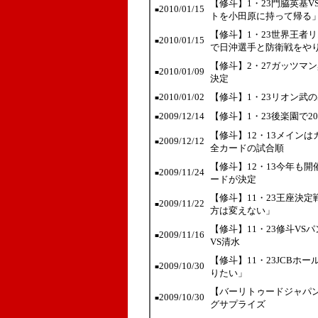
【修斗】1・23門脇英基
2010/01/15
■
トを小田原に持って帰る
【修斗】1・23世界王者
2010/01/15
■
で日沖選手と防衛戦をや
【修斗】2・27ガッツマ
2010/01/09
■
決定
2010/01/02
【修斗】1・23リオン武
■
2009/12/14
【修斗】1・23後楽園で2
■
【修斗】12・13メイン
2009/12/12
■
全カードの試合順
【修斗】12・13今年も
2009/11/24
■
ードが決定
【修斗】11・23王座決
2009/11/22
■
方は変えない」
【修斗】11・23修斗V
2009/11/16
■
VS清水
【修斗】11・23JCBホ
2009/10/30
■
りたい」
【バーリトゥードジャパ
2009/10/30
■
グサプライズ