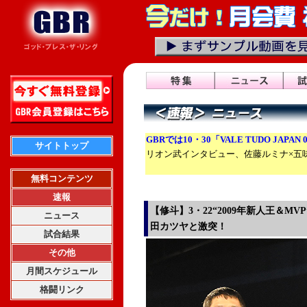
GBRでは10・30「VALE TUDO JAPA
サイトトップ
リオン武インタビュー、佐藤ルミナ×五
無料コンテンツ
速報
【修斗】3・22“2009年新人王＆M
ニュース
田カツヤと激突！
試合結果
その他
月間スケジュール
格闘リンク