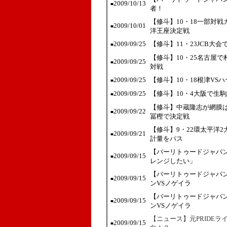
2009/10/13
■
者！
【修斗】10・18一部対
2009/10/01
■
洋王座決定戦
2009/09/25
【修斗】11・23JCB大
■
【修斗】10・25名古屋
2009/09/25
■
対戦
2009/09/25
【修斗】10・18根津VS
■
2009/09/25
【修斗】10・4大阪で生駒
■
【修斗】中蔵隆志が網膜は
2009/09/22
■
冨樫で決定戦
【修斗】9・22環太平洋
2009/09/21
■
計量をパス
【バーリトゥードジャパン
2009/09/15
■
レンジしたい」
【バーリトゥードジャパン
2009/09/15
■
ンVSノゲイラ
【バーリトゥードジャパン
2009/09/15
■
ンVSノゲイラ
【ニュース】元PRIDE
2009/09/15
■