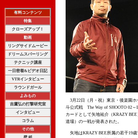
有料コンテンツ
特集
クローズアップ！
動画
リングサイドムービー
ドリームスパーリング
テクニック講座
一日密着&ビデオ日記
VTRインタビュー
ラウンドガール
よみもの
3月22日（月・祝）東京・後楽園ホ
吉鷹弘の打撃研究室
斗公式戦 The Way of SHOOTO 02～Li
インタビュー
カードとして矢地祐介（KRAZY B
コラム
道場）の一戦が発表された。
その他
矢地はKRAZY BEE所属の若干1
壁 紙