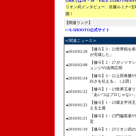
GBRでは10・30「VALE TUDO JAPA
リオン武インタビュー、佐藤ルミナ×五
開！
【関連リンク】
>>X-SHOOTO公式サイト
≪関連ニュース≫
【修斗】3・22世界戦を
2010/02/28
■
が完成した」
【修斗】2・27ガッツマ
2010/02/08
■
ュンジVS吉岡広明
【修斗】3・22上田将勝
2010/01/24
■
白さを伝える」（上田）
【修斗】1・23世界王者
2010/01/22
■
「あいつはプロじゃない
【修斗】1・23環太平洋
2010/01/22
■
える土屋
【修斗】1・23門脇英基
2010/01/21
■
定
2010/01/19
【修斗】1・23リオン武
■