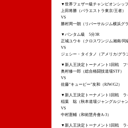
▼世界フェザー級チャンピオンシップ
上田将勝（パラエストラ東京/王者）
VS
勝村周一朗（リバーサルジム横浜グラ
▼バンタム級 5分3R
正城ユウキ（クロスワンジム湘南/同
VS
ジェシー・タイタノ（アメリカ/グラン
▼新人王決定トーナメント1回戦 フラ
奥村修一郎（総合格闘技道場STF）
VS
佐藤“キューピー”友和（RJW/G2）
▼新人王決定トーナメント1回戦 ライ
稲葉 聡（秋本道場ジャングルジャ
VS
中村憲輔（和術慧舟會A-3）
▼新人王決定トーナメント1回戦 ライ