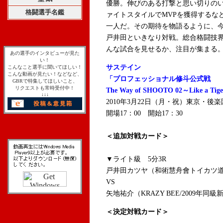
優勝。伸びのある打撃と思い切りの
格闘選手名鑑
ァイトスタイルでMVPを獲得するな
一人だ。その期待を物語るように、
戸井田といきなり対戦。総合格闘技
んな試合を見せるか、注目が集まる
あの選手のインタビューが見た
い！
サステイン
こんなこと選手に聞いてほしい！
こんな動画が見たい！などなど、
「プロフェッショナル修斗公式戦
GBRで特集してほしいこと、
リクエストも常時受付中！
The Way of SHOOTO 02～Like a Tig
↓↓↓
2010年3月22日（月・祝）東京・後
開場17：00 開始17：30
＜追加対戦カード＞
▼ライト級 5分3R
戸井田カツヤ（和術慧舟會トイカツ道
VS
矢地祐介（KRAZY BEE/2009年同
＜決定対戦カード＞