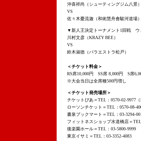
沖喜祥尚（シューティングジム八景
VS
佐々木憂流迦（和術慧舟會駿河道場
▼新人王決定トーナメント1回戦 ウェ
川村文彦（KRAZY BEE）
VS
鈴木淑徳（パラエストラ松戸）
＜チケット料金＞
RS席10,000円 SS席 8,000円 S席6,
※大会当日は全席種500円増し
＜チケット発売場所＞
チケットぴあ＝TEL：0570-02-9977（
ローソンチケット＝TEL：0570-08-40
書泉ブックマート＝TEL：03-3294-00
フィットネスショップ水道橋店＝TEL：3-
後楽園ホール＝TEL：03-5800-9999
東京イサミ＝TEL：03-3352-4083