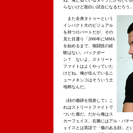
ね。俺と似ているタイプだからいい
らないけど面白い試合になるだろう
また全身タトゥーという
インパクト大のビジュアル
を持つロバートだが、その
見た目通り「2006年にMMA
を始めるまで、格闘技の経
験はない。バックボー
ン？ ないよ。ストリート
ファイトはよくやっていた
けどね。俺が住んでいるニ
ューメキシコはそういう土
地柄なんだ。
（顔の傷跡を指差して）こ
れはストリートファイトで
ついた傷だ。だから俺はス
カーフェイス。右腕にはアル・パチ
ェイスとは英語で「傷のある顔」と