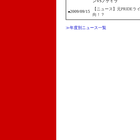
ンVSノゲイラ
【ニュース】元PRIDE
2009/09/15
■
向！？
≫年度別ニュース一覧