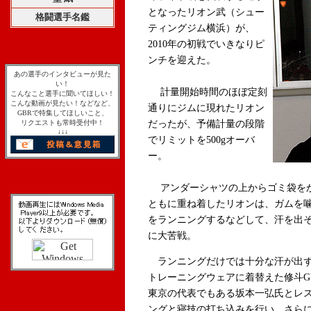
となったリオン武（シュー
格闘選手名鑑
ティングジム横浜）が、
2010年の初戦でいきなりピ
ンチを迎えた。
あの選手のインタビューが見た
い！
計量開始時間のほぼ定刻
こんなこと選手に聞いてほしい！
こんな動画が見たい！などなど、
通りにジムに現れたリオン
GBRで特集してほしいこと、
リクエストも常時受付中！
だったが、予備計量の段階
↓↓↓
でリミットを500gオーバ
ー。
アンダーシャツの上からゴミ袋をか
ともに重ね着したリオンは、ガムを
をランニングするなどして、汗を出
に大苦戦。
ランニングだけでは十分な汗が出
トレーニングウェアに着替えた修斗G
東京の代表でもある坂本一弘氏とレ
ングと寝技の打ち込みを行い、さら