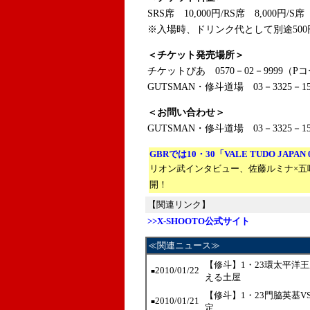
SRS席 10,000円/RS席 8,000円/S席
※入場時、ドリンク代として別途500
＜チケット発売場所＞
チケットぴあ 0570－02－9999（Pコ
GUTSMAN・修斗道場 03－3325－15
＜お問い合わせ＞
GUTSMAN・修斗道場 03－3325－15
GBRでは10・30「VALE TUDO JAPA
リオン武インタビュー、佐藤ルミナ×五
開！
【関連リンク】
>>X-SHOOTO公式サイト
≪関連ニュース≫
【修斗】1・23環太平洋
2010/01/22
■
える土屋
【修斗】1・23門脇英基
2010/01/21
■
定