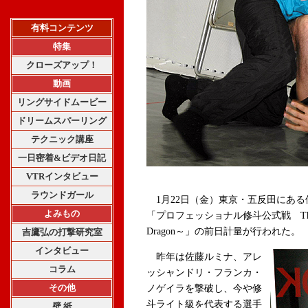
有料コンテンツ
特集
クローズアップ！
動画
リングサイドムービー
ドリームスパーリング
テクニック講座
一日密着&ビデオ日記
VTRインタビュー
ラウンドガール
1月22日（金）東京・五反田にある
よみもの
「プロフェッショナル修斗公式戦 The Way o
Dragon～」の前日計量が行われた。
吉鷹弘の打撃研究室
インタビュー
昨年は佐藤ルミナ、アレ
コラム
ッシャンドリ・フランカ・
その他
ノゲイラを撃破し、今や修
斗ライト級を代表する選手
壁 紙