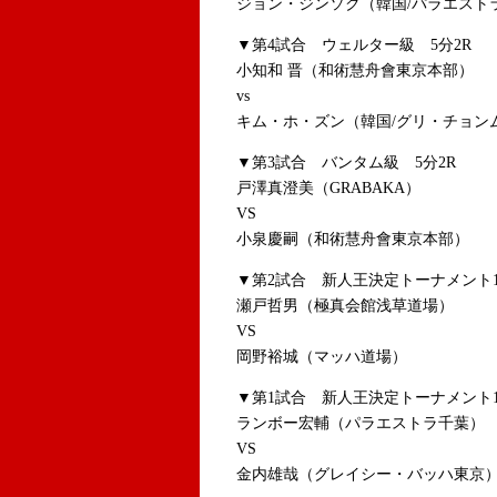
ジョン・ジンソク（韓国/パラエスト
▼第4試合 ウェルター級 5分2R
小知和 晋（和術慧舟會東京本部）
vs
キム・ホ・ズン（韓国/グリ・チョン
▼第3試合 バンタム級 5分2R
戸澤真澄美（GRABAKA）
VS
小泉慶嗣（和術慧舟會東京本部）
▼第2試合 新人王決定トーナメント1
瀬戸哲男（極真会館浅草道場）
VS
岡野裕城（マッハ道場）
▼第1試合 新人王決定トーナメント1
ランボー宏輔（パラエストラ千葉）
VS
金内雄哉（グレイシー・バッハ東京