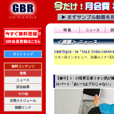
GBRでは10・30「VALE TUDO JAPA
サイトトップ
リオン武インタビュー、佐藤ルミナ×五
無料コンテンツ
速報
【修斗】1・23世界王者リオン武が
ニュース
ロバート「あいつはプロじゃない」
試合結果
その他
月間スケジュール
格闘リンク