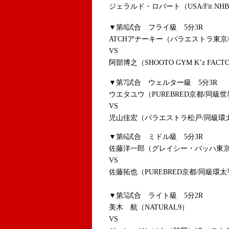
ジェラルド・ロバート（USA/Fit NH
▼第8試合 フライ級 5分3R
ATCHアナーキー（パラエストラ東京
VS
阿部博之（SHOOTO GYM K’z FAC
▼第7試合 ウェルター級 5分3R
ウエタユウ（PUREBRED京都/同級世
VS
児山佳宏（パラエストラ松戸/同級環
▼第6試合 ミドル級 5分3R
佐藤洋一郎（グレイシー・バッハ東京/
VS
佐藤拓也（PUREBRED京都/同級環太
▼第5試合 ライト級 5分2R
美木 航（NATURAL9）
VS