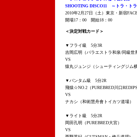
SHOOTING DISCO11 ～トラ・
2010年2月27日（土）東京・新宿FAC
開場17：00 開始18：00
＜決定対戦カード＞
▼フライ級 5分3R
吉岡広明（パラエストラ和泉/同級世
VS
猿丸ジュンジ（シューティングジム
▼バンタム級 5分2R
飛猿☆NO.2（PUREBRED川口REDIP
VS
ナカシ（和術慧舟會トイカツ道場）
▼ライト級 5分2R
岡田孔明（PUREBRED大宮）
VS
西野英紀（GUTSMAN・修斗道場)