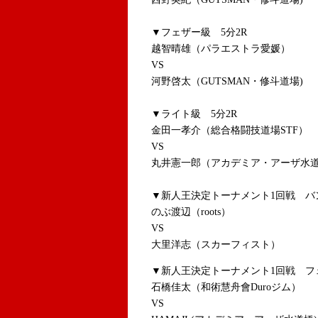
▼フェザー級 5分2R
越智晴雄（パラエストラ愛媛）
VS
河野啓太（GUTSMAN・修斗道場)
▼ライト級 5分2R
金田一孝介（総合格闘技道場STF）
VS
丸井憲一郎（アカデミア・アーザ水道
▼新人王決定トーナメント1回戦 バン
のぶ渡辺（roots）
VS
大里洋志（スカーフィスト）
▼新人王決定トーナメント1回戦 フェ
石橋佳太（和術慧舟會Duroジム）
VS