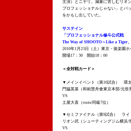
主演）とニヤリ。減量に苦しむリオ
プロフェッショナルじゃない」とバ
をかもし出していた。
サステイン
「プロフェッショナル修斗公式戦
The Way of SHOOTO～Like a Tiger
2010年1月23日（土）東京・後楽園
開場17：30 開始18：00
＜全対戦カード＞
▼メインイベント（第10試合） 環太
門脇英基（和術慧舟會東京本部/元世
VS
土屋大喜（roots/同級7位）
▼セミファイナル（第9試合） ライト
リオン武（シューティングジム横浜/
VS