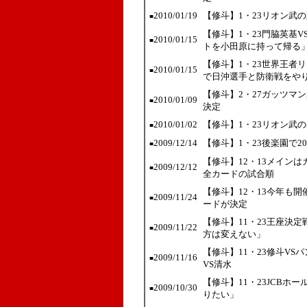
2010/01/19
【修斗】1・23リオン武
■
【修斗】1・23門脇英基
2010/01/15
■
トを小田原に持って帰る
【修斗】1・23世界王者
2010/01/15
■
で日沖選手と防衛戦をや
【修斗】2・27ガッツマ
2010/01/09
■
決定
2010/01/02
【修斗】1・23リオン武
■
2009/12/14
【修斗】1・23後楽園で2
■
【修斗】12・13メイン
2009/12/12
■
全カードの試合順
【修斗】12・13今年も
2009/11/24
■
ードが決定
【修斗】11・23王座決
2009/11/22
■
方は変えない」
【修斗】11・23修斗V
2009/11/16
■
VS清水
【修斗】11・23JCBホ
2009/10/30
■
りたい」