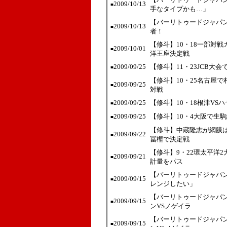
2009/10/13
■
手なタイプかも…」
【バーリトゥードジャパン
2009/10/13
■
者！
【修斗】10・18一部対
2009/10/01
■
洋王座決定戦
2009/09/25
【修斗】11・23JCB大
■
【修斗】10・25名古屋
2009/09/25
■
対戦
2009/09/25
【修斗】10・18根津VS
■
2009/09/25
【修斗】10・4大阪で生駒
■
【修斗】中蔵隆志が網膜は
2009/09/22
■
冨樫で決定戦
【修斗】9・22環太平洋
2009/09/21
■
計量をパス
【バーリトゥードジャパン
2009/09/15
■
レンジしたい」
【バーリトゥードジャパン
2009/09/15
■
ンVSノゲイラ
【バーリトゥードジャパン
2009/09/15
■