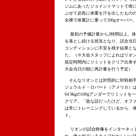
ジムにあったジョイントマットで体
ぶせて必死に体重を汗を出したもの
全裸で体重計に乗って200gオーバー
最初の予備計量から2時間以上、体
を落とし続ける状況となり、試合当
コンディションに不安を残す結果と
た。（※大会スタッフによればリオ
規定時間内にリミットをクリア出来
大会当日の朝に再計量を行う予定）
そんなリオンとは対照的に対戦相
ジェラルド・ロバート（アメリカ）
64.9kgの100gアンダーでリミットを
クリア。「急な話だったけど、オフ
は常にトレーニングしているから、
ト。
リオンの試合映像をインターネット