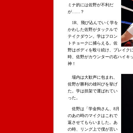
ミナ的には佐野が不利だ
が……？
1R、飛び込んでいく学を
かわした佐野がタックルで
テイクダウン。学はフロン
トチョークに捕らえる。佐
野はボディを殴り続け、ブレイク
時、佐野がカウンターの右ハイキ
神！
場内は大歓声に包まれ、
佐野が勝利の雄叫びを挙げ
た。学は担架で運ばれてい
った。
佐野は「学金狗さん、8月
のあの時のマイクはこれで
返させてもらいました。あ
の時、リング上で僕が言い