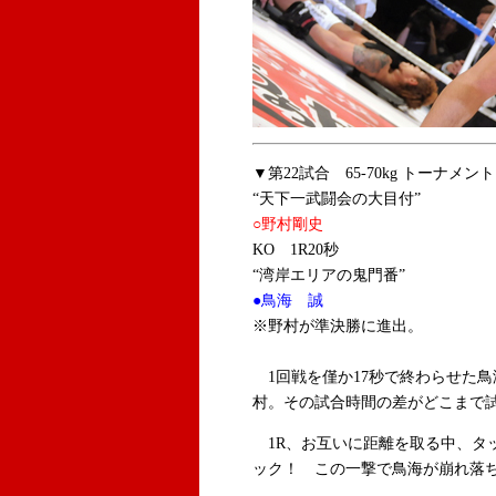
▼第22試合 65-70kg トーナメン
“天下一武闘会の大目付”
○野村剛史
KO 1R20秒
“湾岸エリアの鬼門番”
●鳥海 誠
※野村が準決勝に進出。
1回戦を僅か17秒で終わらせた
村。その試合時間の差がどこまで
1R、お互いに距離を取る中、タ
ック！ この一撃で鳥海が崩れ落ち