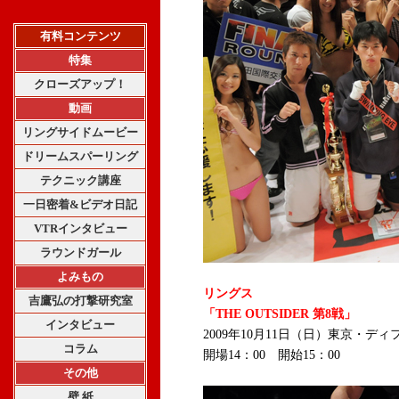
有料コンテンツ
特集
クローズアップ！
動画
リングサイドムービー
ドリームスパーリング
テクニック講座
一日密着&ビデオ日記
VTRインタビュー
ラウンドガール
よみもの
リングス
吉鷹弘の打撃研究室
「THE OUTSIDER 第8戦」
インタビュー
2009年10月11日（日）東京・ディ
コラム
開場14：00 開始15：00
その他
壁 紙