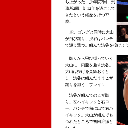
ち上がった、少年院2回、刑
務所2回、計12年を過ごして
きたという経歴を持つ32
歳。
1R、ゴングと同時に大山
が飛び蹴り、渋谷はパンチ
で迎え撃つ。組んだ渋谷を投げよ
蹴りから飛び掛っていく
大山に、両脇を差す渋谷。
大山は投げを見舞おうと
し、渋谷は組んだままヒザ
蹴りを狙う。ブレイク。
渋谷が組んでのヒザ蹴
り。左ハイキックと右ロ
ー、パンチで前に出て右ハ
イキック。大山が組んでも
つれたところで初回狩猟と