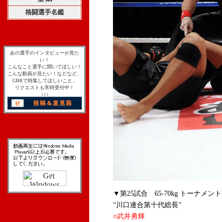
格闘選手名鑑
あの選手のインタビューが見た
い！
こんなこと選手に聞いてほしい！
こんな動画が見たい！などなど、
GBRで特集してほしいこと、
リクエストも常時受付中！
↓↓↓
▼第25試合 65-70kg トーナメン
“川口連合第十代総長”
○武井勇輝