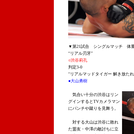
▼第21試合 シングルマッチ 体重Lim
“リアル刃牙”
○渋谷莉孔
判定3-0
“リアルマッドタイガー 解き放たれ
●大山勇樹
気合い十分の渋谷はリン
グインするとTVカメラマン
にパンチや蹴りを見舞う。
対する大山は渋谷に敗れ
た盟友・中澤の敵討ちに立