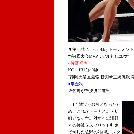
▼第23試合 65-70kg トーナメン
“第4回大会MVPリアル神代ユウ”
○佐野哲也
KO 1R1分40秒
“静岡天竜区最強 斬刃拳正統流派 
●学金狗
※佐野が準決勝に進出。
1回戦は不戦勝となったた
め、これがトーナメント初
戦となる学。対するは浦野
との接戦をスプリット判定
で制した佐野の2回戦。スタ