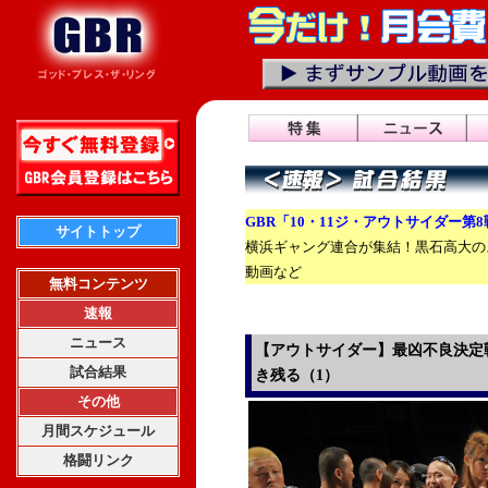
GBR「10・11ジ・アウトサイダー第
サイトトップ
横浜ギャング連合が集結！黒石高大の
動画など
無料コンテンツ
速報
ニュース
【アウトサイダー】最凶不良決定
試合結果
き残る（1）
その他
月間スケジュール
格闘リンク