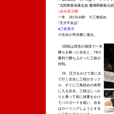
“北関東最強暴走族 魔璃闇薔薇元総長
○吉永啓之輔
一本 2R1分44秒 ※三角絞め
“天才不良品”
●三枝美洋
※吉永が準決勝に進出。
1回戦は得意の寝技で一本
勝ちを飾った吉永と、TKO
勝利で勝ち上がった三枝が
対戦。
1R、圧力をかけて前に出
て行く吉永に三枝がタック
ル、すぐに三角絞めの体勢
に入る吉永。三枝はしっか
りと乗って前に体重をかけ
てパスガードを狙い、吉永
はローリングしようとする