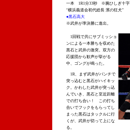
一本 1R1分33秒 ※腕ひしぎ十
“横浜義道会初代総長 濱の狂犬”
●黒石高大
※武井が準決勝に進出。
1回戦で共にサブミッショ
ンによる一本勝ちを収めた
黒石と武井の激突。双方の
応援団から歓声が挙がる
中、ゴングが鳴った。
1R、まず武井がパンチで
突っ込むと黒石がハイキッ
ク。かわした武井が突っ込
んでいき、黒石と至近距離
での打ち合い！ この打ち
合いでフックをもらってし
まった黒石はタックルに行
くが、武井が切って上にな
る。