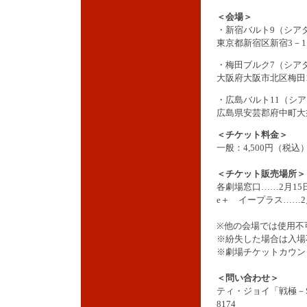
＜会場＞
・新宿バルト9（シア
東京都新宿区新宿3－1
・梅田ブルク7（シア
大阪府大阪市北区梅田1
・広島バルト11（シア
広島県安芸郡府中町大
＜チケット料金＞
一般：4,500円（税
＜チケット販売場所＞
各劇場窓口……2月15
e＋ イープラス……2
※他の会場では使用不
※紛失した場合は入場
※劇場チケットカウン
＜問い合わせ＞
ティ・ジョイ「戦極－S
8174