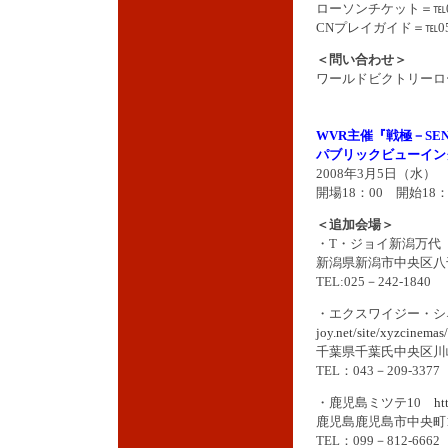
ローソンチケット＝℡057
CNプレイガイド＝℡0570
＜問い合わせ＞
ワールドビクトリーロード＝
WVR主催『戦極－SE
パブリックビューイン
2008年3月5日（水
開場18：00 開始18：
＜追加会場＞
・T・ジョイ新潟万
新潟県新潟市中央区八千
TEL:025－242-1840
・エクスワイジー・
joy.net/site/xyzcinemas/
千葉県千葉氏中央区川崎
TEL：043－209-3377
・鹿児島ミツテ10
ht
鹿児島鹿児島市中央町1
TEL：099－812-6662