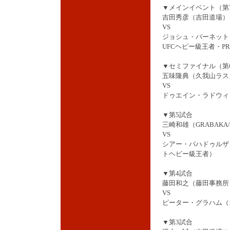
▼メインイベント（第
吉田秀彦（吉田道場）
VS
ジョシュ・バーネット
UFCヘビー級王者・PRI
▼セミファイナル（第
五味隆典（久我山ラスカ
VS
ドゥエイン・ラドウィ
▼第5試合
三崎和雄（GRABAKA/
VS
シアー・バハドゥルザ
トヘビー級王者）
▼第4試合
藤田和之（藤田事務所
VS
ピーター・グラハム（オー
▼第3試合