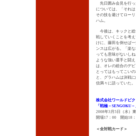
先日囲み会見を行っ
については、「それは
その技を避けてローリ
ハム。
今後は、キックと総
戦していくことを考え
けに、藤田を倒せば一
ンスは広がる。「楽な
っても意味がないしね
ような強い選手と闘え
は、オレの総合のデビ
とってはもってこいの
と、グラハムは決戦に
信満々に語っていた。
株式会社ワールドビク
「戦極－SENGOKU－
2008年3月5日（水
開場17：00 開始18：
＜全対戦カード＞