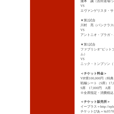
瀧本 誠
（吉田道場/
VS
エヴァンゲリスタ・サ
▼第2試合
川村 亮（パンクラスi
VS
アントニオ・ブラガ・
▼第1試合
ファブリシオ“ピット
ム）
VS
ニック・トンプソン（
＜チケット料金＞
VIP席100,000円（
戦極シート（S席）17
S席 17,000円 A席 7
※全席指定・消費税込
＜チケット販売所＞
イープラス＝
http://epl
チケットぴあ＝℡0570-0