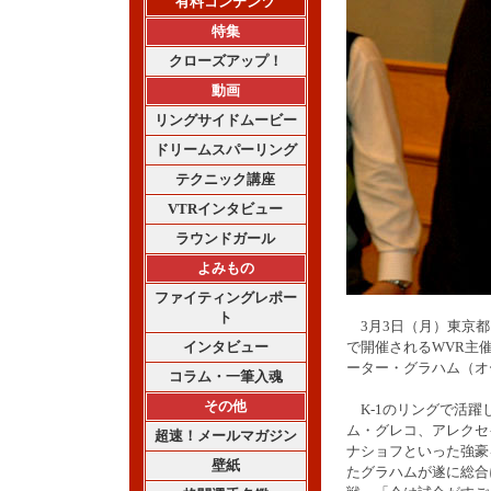
有料コンテンツ
特集
クローズアップ！
動画
リングサイドムービー
ドリームスパーリング
テクニック講座
VTRインタビュー
ラウンドガール
よみもの
ファイティングレポー
ト
3月3日（月）東京都
インタビュー
で開催されるWVR主
ーター・グラハム（オー
コラム・一筆入魂
その他
K-1のリングで活躍
ム・グレコ、アレクセ
超速！メールマガジン
ナショフといった強豪
壁紙
たグラハムが遂に総合