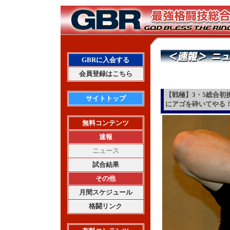
GBRに入会する
会員登録はこちら
【戦極】3・5総合初
サイトトップ
にアゴを砕いてやる
無料コンテンツ
速報
ニュース
試合結果
その他
月間スケジュール
格闘リンク