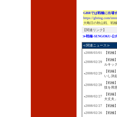
GBRでは戦極に出場
https://gbring.com/int
大晦日の秋山戦、戦
【関連リンク】
≫戦極-SENGOKU-
≪関連ニュース≫
2008/03/01
【戦極】
■
【戦極
2008/02/29
■
ルキッ
【戦極
2008/02/29
■
いし決
【戦極】
2008/02/28
■
技を用
【戦極
2008/02/27
■
大丈夫
2008/02/27
【戦極】
■
2008/02/26
【戦極
■