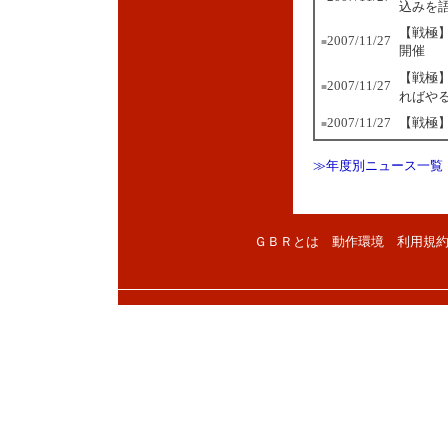
込みを
【戦極】
2007/11/27
■
開催
【戦極
2007/11/27
■
ればや
2007/11/27
【戦極
■
≫年度別ニュース一覧
ＧＢＲとは
動作環境
利用規