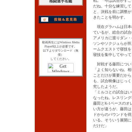
戦。「今は試合がすご
格闘選手名鑑
だね。十分な練習して
と、決戦を前に調整が
きたことを明かす。
現在グラハムは日本
ているが、総合の試合
アメリカに渡りダン・
動画再生にはWindows Media
ソンやソクジュらが所
Player9以上が必要です。
ームクエストで寝技を
以下よりダウンロード（無
寝技を集中してやって
償）
してください。
対戦する藤田につい
「よく知らないね。相
ことだけが重要だから
も、試合映像はじっく
究したようだ。
「ミルコとの試合はい
なったね。レスリング
藤田とK-1ベースのオ
い方が違うが、藤田は
ドからのパウンドを得
いる。そういう展開に
だけだ」