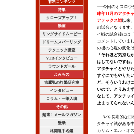
有料コンテンツ
──今回のオスロウ
特集
昨年11月のアタチ
クローズアップ！
アテックス戦
以来
動画
の試合となります
リングサイドムービー
イ戦の試合後には
コメントしていま
ドリームスパーリング
の後の心境の変化
テクニック講座
「それほど気持ち
VTRインタビュー
はしてないですね
ラウンドガール
アタチャイとやり
よみもの
すぐにでもやりた
吉鷹弘の打撃研究室
ど、そういうわけ
いので、とりあえ
インタビュー
なして。アタチャ
コラム・一筆入魂
止まってられない
その他
超速！メールマガジン
──やや長期的な目
壁紙
タチャイ戦がある
カリム・エル・オ
格闘選手名鑑