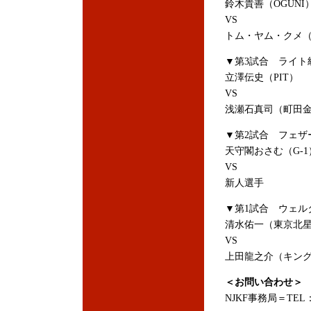
鈴木貴善（OGUNI
VS
トム・ヤム・クメ
▼第3試合 ライト級
立澤伝史（PIT）
VS
浅瀬石真司（町田
▼第2試合 フェザー
天守閣おさむ（G-1
VS
新人選手
▼第1試合 ウェル
清水佑一（東京北
VS
上田龍之介（キン
＜お問い合わせ＞
NJKF事務局＝TEL：03