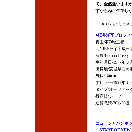
て、全然違います
すからね。生でし
──ありがとうござ
●桜井洋平プロフィ
真王杯60kg王者
元NJKFライト級王
所属/Bombo Freely
生年月日/1977年３
出身地/茨城県石岡
身長/180cm
デビュー/1997年７
タイプ/オーソドッ
得意技/ジャブ
通算戦績/36戦26勝
ニュージャパンキ
「START OF NE