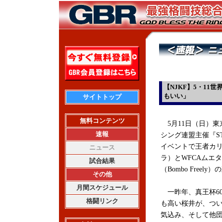
【NJKF】5・1
もいい」
サイトトップ
無料コンテンツ
5月11日（日）
速報
シング連盟主催『STA
イベントで王者カリ
ニュース
ラ）とWFCAムエ
試合結果
（Bombo Free
その他
月間スケジュール
一昨年、真王杯60
格闘リンク
も高い桜井が、つ
気込み、そして他