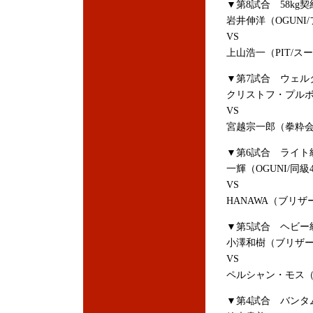
▼第8試合 58kg契
岩井伸洋（OGUNI
VS
上山浩一（PIT/ス
▼第7試合 ウェル
クリストフ・プルボ
VS
宮越宗一郎（拳粋会/
▼第6試合 ライト級
一輝（OGUNI/同級
VS
HANAWA（ブリザ
▼第5試合 ヘビー
小澤和樹（ブリザード
VS
ペルシャン・モス（
▼第4試合 バンタム