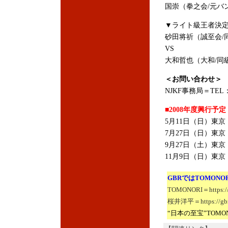
国崇（拳之会/元バ
▼ライト級王者決定
砂田将祈（誠至会/
VS
大和哲也（大和/同
＜お問い合わせ＞
NJKF事務局＝TEL：03
■2008年度興行予定
5月11日（日）東
7月27日（日）東
9月27日（土）東
11月9日（日）東
GBRではTOMON
TOMONORI＝https://g
桜井洋平＝https://gbri
“日本の至宝”TOM