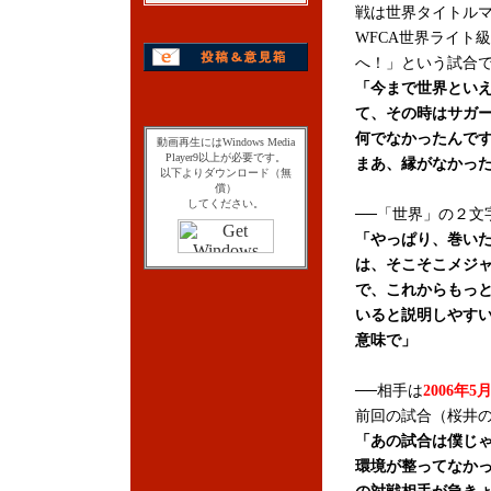
戦は世界タイトル
WFCA世界ライト
へ！」という試合
「今まで世界といえ
て、その時はサガ
何でなかったんで
動画再生にはWindows Media
Player9以上が必要です。
まあ、縁がなかっ
以下よりダウンロード（無
償）
してください。
──「世界」の２文
「やっぱり、巻い
は、そこそこメジ
で、これからもっ
いると説明しやす
意味で」
──相手は
2006年5
前回の試合（桜井の
「あの試合は僕じ
環境が整ってなか