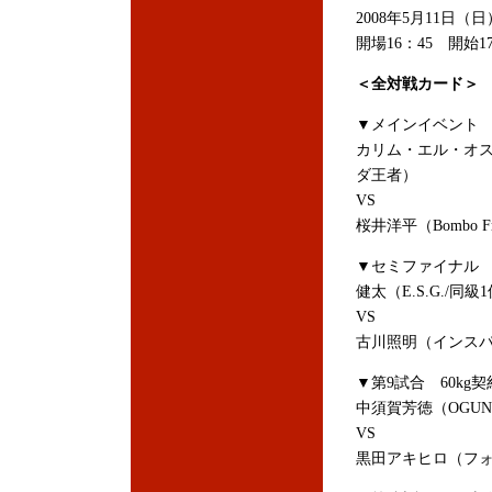
2008年5月11日
開場16：45 開始17
＜全対戦カード＞
▼メインイベント 
カリム・エル・オス
ダ王者）
VS
桜井洋平（Bombo F
▼セミファイナル 
健太（E.S.G./同級
VS
古川照明（インスパ
▼第9試合 60kg
中須賀芳徳（OGUN
VS
黒田アキヒロ（フォル