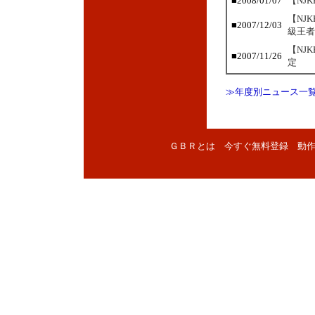
■
2008/01/07
【NJ
【NJ
■
2007/12/03
級王者
【NJ
■
2007/11/26
定
≫年度別ニュース一
ＧＢＲとは
今すぐ無料登録
動