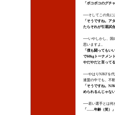
「ボコボコのグチ
──そしてこの先に
「そうですね。ア
たらそれが引退試
──いやしかし、国
思いますよ。
「僕も闘ってもい
で60kgトーナメ
やだやだと言って
──やはりNJKF
連盟の中でも、不
「そうですね。NJ
められるんじゃな
──若い選手とは何
「……年齢（笑）