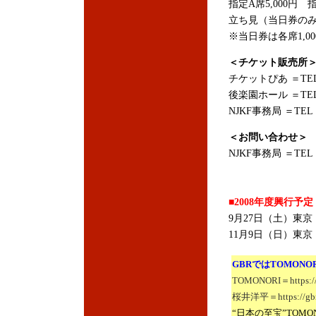
指定A席5,000円 指
立ち見（当日券のみ）
※当日券は各席1,0
＜チケット販売所
チケットぴあ ＝TEL：0
後楽園ホール ＝TEL：0
NJKF事務局 ＝TEL：0
＜お問い合わせ＞
NJKF事務局 ＝TEL：0
■2008年度興行予定
9月27日（土）東
11月9日（日）東
GBRではTOMON
TOMONORI＝https://g
桜井洋平＝https://gbri
“日本の至宝”TOM