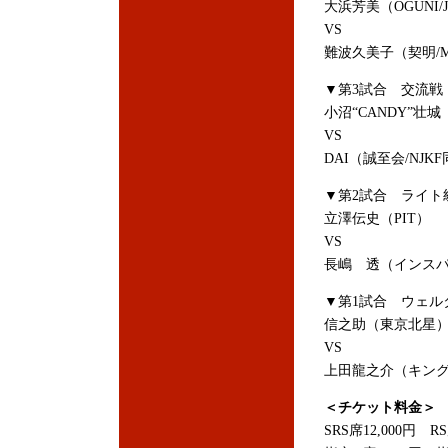
大浜芳美（OGUNI/J
VS
難波久美子（契明/
▼第3試合 交流戦
小沼“CANDY”壮城（
VS
DAI（誠至会/NJK
▼第2試合 ライト級
立澤伝史（PIT）
VS
長嶋 透（インス
▼第1試合 ウェル
信之助（東京北星
VS
上田龍之介（キン
＜チケット料金＞
SRS席12,000円 R