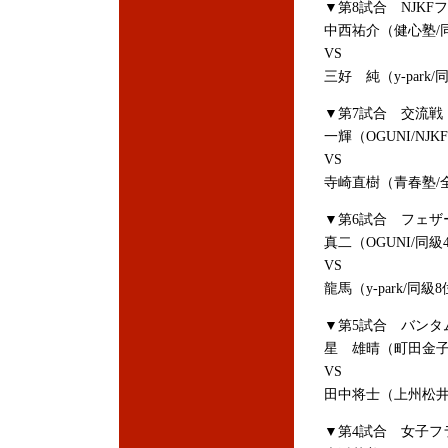
▼第8試合 NJKF
中西祐介（健心塾/
VS
三好 純（y-park/
▼第7試合 交流戦
一輝（OGUNI/NJ
VS
寺崎直樹（青春塾/
▼第6試合 フェザー
真二（OGUNI/同級
VS
龍馬（y-park/同級
▼第5試合 バンタム
星 雄晴（町田金子
VS
田中将士（上州松井
▼第4試合 女子フ