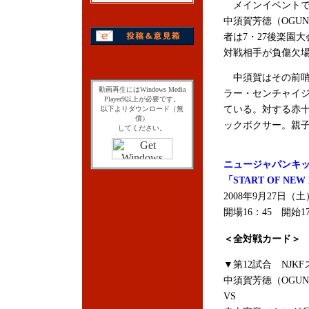
メインイベントでは
中須賀芳徳（OGU
者は7・27後楽園
対戦相手が負傷欠
中須賀はその前哨戦
動画再生にはWindows Media
ラー・センチャイジ
Player9以上が必要です。
ている。対する赤
以下よりダウンロード（無
償）
ックボクサー。親
してください。
ニュージャパンキ
「START OF N
2008年9月27日
開場16：45 開始1
＜全対戦カード＞
▼第12試合 NJK
中須賀芳徳（OGUN
VS