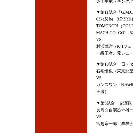
赤十字竜（キング/
▼第11試合「G.M.C.
63kg契約 3分3R
TOMONORI（O
MACH GO! GO! 
VS
村浜武洋（K-1フェ
ー級王者、元シュー
▼第10試合 日・タ
石毛慎也（東京北星
VS
ガンスワン・BeW
王者）
▼第9試合 交流戦 
長島☆自演乙☆雄一
VS
宮越宗一郎（拳粋会/