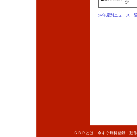
定
≫年度別ニュース一
ＧＢＲとは
今すぐ無料登録
動