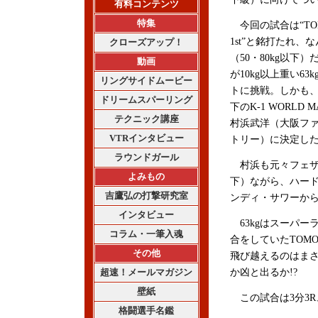
有料コンテンツ
特集
今回の試合は“TOMO
1st”と銘打たれ、
クローズアップ！
（50・80kg以下）
動画
が10kg以上重い6
リングサイドムービー
トに挑戦。しかも、
ドリームスパーリング
下のK-1 WORLD
テクニック講座
村浜武洋（大阪フ
VTRインタビュー
トリー）に決定し
ラウンドガール
村浜も元々フェザー級
よみもの
下）ながら、ハー
吉鷹弘の打撃研究室
ンディ・サワーか
インタビュー
63kgはスーパー
コラム・一筆入魂
合をしていたTOM
その他
飛び越えるのはまさ
超速！メールマガジン
か凶と出るか!?
壁紙
この試合は3分3R
格闘選手名鑑