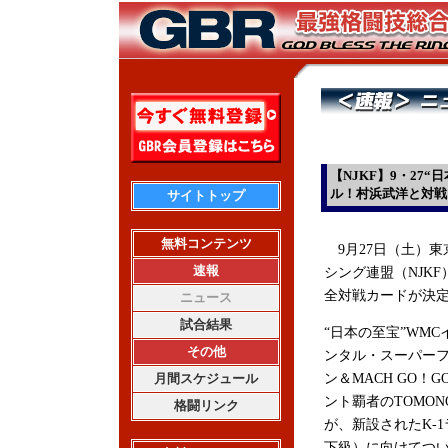
【NJKF】9・27“
ル！村浜武洋と対戦
サイトトップ
無料コンテンツ
9月27日（土）
速報
シング連盟（NJKF）
全対戦カードが決
ニュース
試合結果
“日本の至宝”WM
その他
ンタル・スーパー
月間スケジュール
ン＆MACH GO！G
ント覇者のTOMONO
格闘リンク
が、新設されたK-1
下級）に向けてつ