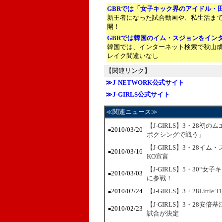
GBRでは「女子キック界のアイドル・
新王者になった試合動画や、私生活ま
開！
GBRでは韓国のイム・スジョンをイン
韓国では、インターネット検索で秋山
レイク間違いなし
【関連リンク】
≫J-NETWORK公式サイト
≫J-GIRLS公式サイト
≪関連ニュース≫
【J-GIRLS】3・28初のム
2010/03/20
■
ボクシングで戦う」
【J-GIRLS】3・28
2010/03/16
■
KO宣言
【J-GIRLS】5・30
2010/03/03
■
に参戦！
2010/02/24
【J-GIRLS】3・28Lit
■
【J-GIRLS】3・28安
2010/02/23
■
試合が決定