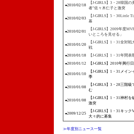
【J-GIRLS】3・28
2010/02/18
■
者”佐々木仁子と激突
【J-GIRLS】5・30Lit
2010/02/03
■
幕
【J-GIRLS】2009年
2010/02/01
■
いところを見せる」
【J-GIRLS】1・31全
2010/01/20
■
戦
2010/01/18
【J-GIRLS】1・31年
■
2010/01/12
【J-GIRLS】2010
■
【J-GIRLS】1・31メ
2010/01/10
■
季
【J-GIRLS】3・28
2010/01/08
■
む
【J-GIRLS】1・31神
2010/01/08
■
激突
【J-GIRLS】1・31
2009/12/25
■
大々的に募集
≫年度別ニュース一覧