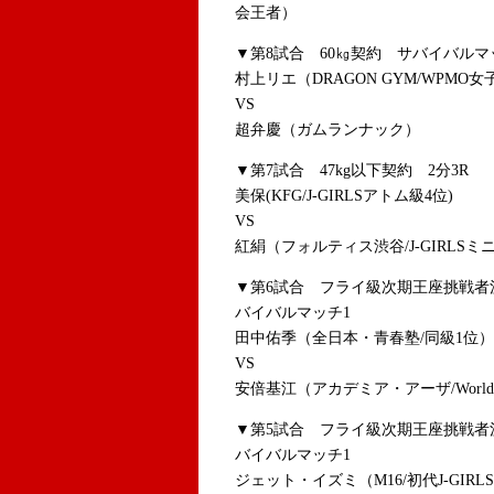
会王者）
▼第8試合 60㎏契約 サバイバルマ
村上リエ（DRAGON GYM/WPMO
VS
超弁慶（ガムランナック）
▼第7試合 47kg以下契約 2分3R
美保(KFG/J-GIRLSアトム級4位)
VS
紅絹（フォルティス渋谷/J-GIRLSミ
▼第6試合 フライ級次期王座挑戦者
バイバルマッチ1
田中佑季（全日本・青春塾/同級1位）
VS
安倍基江（アカデミア・アーザ/World Que
▼第5試合 フライ級次期王座挑戦者
バイバルマッチ1
ジェット・イズミ（M16/初代J-GIR