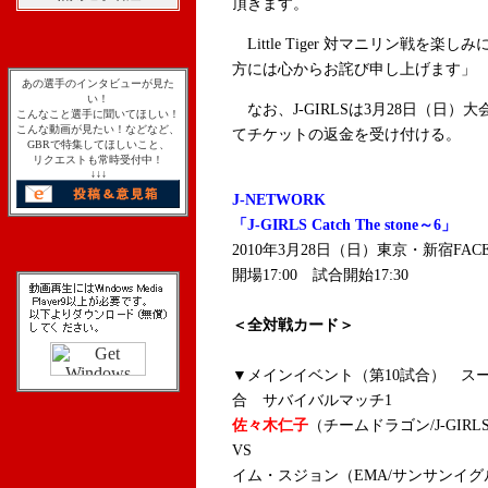
頂きます。
Little Tiger 対マニリン戦を
方には心からお詫び申し上げます」
あの選手のインタビューが見た
い！
なお、J-GIRLSは3月28日（日）大
こんなこと選手に聞いてほしい！
こんな動画が見たい！などなど、
てチケットの返金を受け付ける。
GBRで特集してほしいこと、
リクエストも常時受付中！
↓↓↓
J-NETWORK
「J-GIRLS Catch The stone～6」
2010年3月28日（日）東京・新宿FAC
開場17:00 試合開始17:30
＜全対戦カード＞
▼メインイベント（第10試合） ス
合 サバイバルマッチ1
佐々木仁子
（チームドラゴン/J-GIR
VS
イム・スジョン（EMA/サンサンイグ