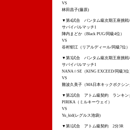
VS
林田昌子(藤原)
▼第4試合 バンタム級次期王座挑
サバイバルマッチ1
陣内まどか（Black PUG/同級4位）
VS
谷村郁江（リアルディール/同級7位）
▼第3試合 バンタム級次期王座挑
サバイバルマッチ1
NANA☆SE（KING EXCEED/同級3
VS
難波久美子（MA日本キックボクシン
▼第2試合 アトム級契約 ランキング
PIRIKA（ミルキーウェイ）
VS
Yu_kid(レグルス池袋)
▼第1試合 アトム級契約 2分3R