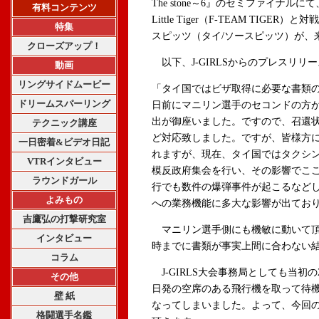
The stone～6』のセミファイナルに
有料コンテンツ
Little Tiger（F-TEAM TI
特集
スピッツ（タイ/ソースピッツ）が、
クローズアップ！
以下、J-GIRLSからのプレスリリ
動画
リングサイドムービー
「タイ国ではビザ取得に必要な書類の
ドリームスパーリング
日前にマニリン選手のセコンドの方
出が御座いました。ですので、召還
テクニック講座
ど対応致しました。ですが、皆様方
一日密着&ビデオ日記
れますが、現在、タイ国ではタクシ
VTRインタビュー
模反政府集会を行い、その影響でこ
ラウンドガール
行でも数件の爆弾事件が起こるなど
よみもの
への業務機能に多大な影響が出てお
吉鷹弘の打撃研究室
マニリン選手側にも機敏に動いて頂
インタビュー
時までに書類が事実上間に合わない
コラム
J-GIRLS大会事務局としても当初
その他
日発の空席のある飛行機を取って待
壁 紙
なってしまいました。よって、今回のLit
格闘選手名鑑