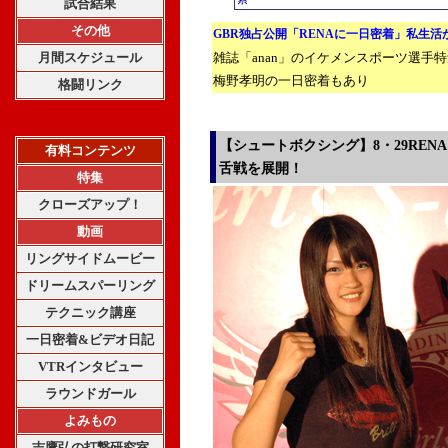
試合結果
その他
GBR独占公開「RENAに一日密着」私生活
月間スケジュール
雑誌「anan」のイケメンスポーツ選手
梅野孝明の一日密着もあり
格闘リンク
【シュートボクシング】8・29RE
有料コンテンツ
舌戦を展開！
特集
クローズアップ！
動画
リングサイドムービー
ドリームスパーリング
テクニック講座
一日密着&ビデオ日記
VTRインタビュー
ラウンドガール
よみもの
吉鷹弘の打撃研究室