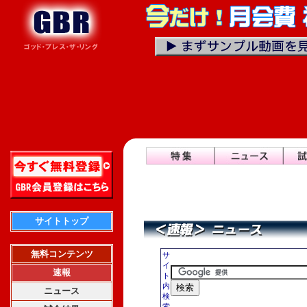
サイトトップ
無料コンテンツ
サ
イ
速報
ト
内
ニュース
検
索