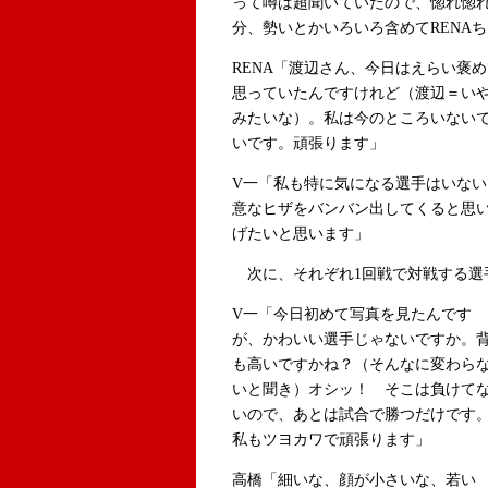
って噂は超聞いていたので、惚れ惚
分、勢いとかいろいろ含めてRENA
RENA「渡辺さん、今日はえらい褒
思っていたんですけれど（渡辺＝い
みたいな）。私は今のところいない
いです。頑張ります」
V一「私も特に気になる選手はいな
意なヒザをバンバン出してくると思
げたいと思います」
次に、それぞれ1回戦で対戦する選
V一「今日初めて写真を見たんです
が、かわいい選手じゃないですか。
も高いですかね？（そんなに変わら
いと聞き）オシッ！ そこは負けて
いので、あとは試合で勝つだけです
私もツヨカワで頑張ります」
高橋「細いな、顔が小さいな、若い