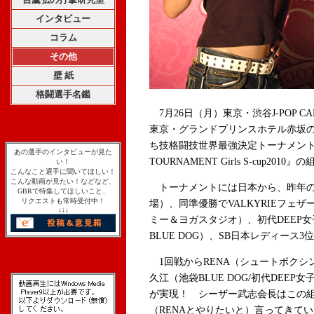
インタビュー
コラム
その他
壁 紙
格闘選手名鑑
7月26日（月）東京・渋谷J-POP 
東京・グランドプリンスホテル赤坂
ち技格闘技世界最強決定トーナメント『SH
あの選手のインタビューが見た
TOURNAMENT Girls S-cup2
い！
こんなこと選手に聞いてほしい！
こんな動画が見たい！などなど、
トーナメントには日本から、昨年の
GBRで特集してほしいこと、
リクエストも常時受付中！
場）、同準優勝でVALKYRIEフェ
↓↓↓
ミー＆ヨガスタジオ）、初代DEEP
BLUE DOG）、SB日本レディース
1回戦からRENA（シュートボクシング及川
久江（池袋BLUE DOG/初代DEE
が実現！ シーザー武志会長はこの
（RENAとやりたいと）言ってきてい