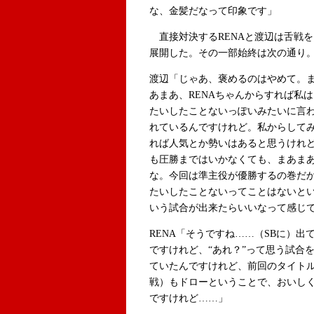
な、金髪だなって印象です」
直接対決するRENAと渡辺は舌戦を
展開した。その一部始終は次の通り
渡辺「じゃあ、褒めるのはやめて。
あまあ、RENAちゃんからすれば私は
たいしたことないっぽいみたいに言
れているんですけれど。私からして
れば人気とか勢いはあると思うけれ
も圧勝まではいかなくても、まあま
な。今回は準主役が優勝するの巻だ
たいしたことないってことはないと
いう試合が出来たらいいなって感じ
RENA「そうですね……（SBに）
ですけれど、“あれ？”って思う試合
ていたんですけれど、前回のタイトルマッチ（7
戦）もドローということで、おいし
ですけれど……」