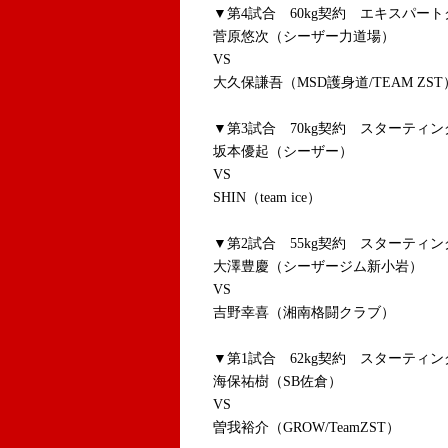
▼第4試合 60kg契約 エキスパート
菅原悠次（シーザー力道場）
VS
大久保謙吾（MSD護身道/TEAM ZST
▼第3試合 70kg契約 スターティン
坂本優起（シーザー）
VS
SHIN（team ice）
▼第2試合 55kg契約 スターティン
大澤豊慶（シーザージム新小岩）
VS
吉野幸喜（湘南格闘クラブ）
▼第1試合 62kg契約 スターティン
海保祐樹（SB佐倉）
VS
曽我裕介（GROW/TeamZST）