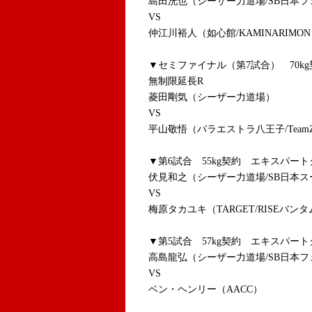
島田洸也（シーザー力道場/SB日本フ
VS
仲江川裕人（如心館/KAMINARIMON
▼セミファイナル（第7試合） 70k
無制限延長R
菱田剛気（シーザー力道場）
VS
平山敬悟（パラエストラ八王子/Team
▼第6試合 55kg契約 エキスパート
伏見和之（シーザー力道場/SB日本ス
VS
梅原タカユキ（TARGET/RISEバン
▼第5試合 57kg契約 エキスパート
高島龍弘（シーザー力道場/SB日本フ
VS
ベン・ヘンリー（AACC）