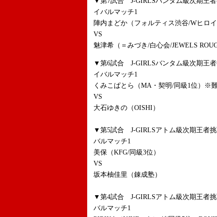
▼第7試合 J-GIRLSバンタム級次期
イバルマッチ1
陣内まどか（フォルティス渋谷/Wヒロイ
VS
魅津希（＝みづき/白心会/JEWELS ROUGH 
▼第6試合 J-GIRLSバンタム級次期
イバルマッチ1
くみこぱとら（MA・契明/同級1位）※
VS
大石ゆきの（OISHI）
▼第5試合 J-GIRLSアトム級次期王
バルマッチ1
美保（KFG/同級3位）
VS
坂本柚佳里（錬成塾）
▼第4試合 J-GIRLSアトム級次期王
バルマッチ1