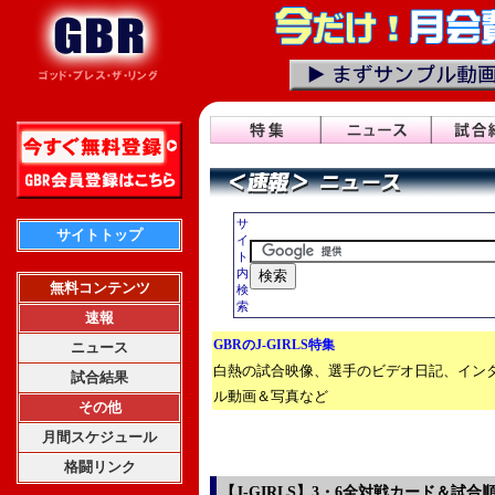
サ
サイトトップ
イ
ト
内
無料コンテンツ
検
索
速報
GBRのJ-GIRLS特集
ニュース
白熱の試合映像、選手のビデオ日記、イン
試合結果
ル動画＆写真など
その他
月間スケジュール
格闘リンク
【J-GIRLS】3・6全対戦カード＆試