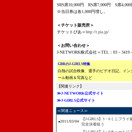
SRS席10,000円 RS席7,000円 S席4
※当日券は各1,000円増し。
＜チケット販売所＞
チケットぴあ＝
http://t.pia.jp/
＜お問い合わせ＞
J-NETWORK株式会社＝TEL：03－3419－
GBRのJ-GIRLS特集
白熱の試合映像、選手のビデオ日記、イン
ール動画＆写真など
【関連リンク】
≫J-NETWORK公式サイト
≫J-GIRLS公式サイト
≪関連ニュース≫
【J-GIRLS】3・6ミニフ
2011/03/04
■
完全決着狙う
【J-GIRLS】3・6チュー