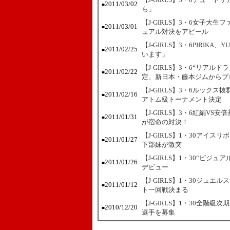
2011/03/02
■
ら」
【J-GIRLS】3・6女子大生
2011/03/01
■
ュアル対決をアピール
【J-GIRLS】3・6PIRI
2011/02/25
■
います」
【J-GIRLS】3・6“リアル
2011/02/22
■
定、新日本・藤本ジムからプ
【J-GIRLS】3・6ルック
2011/02/16
■
アトム級トーナメント決定
【J-GIRLS】3・6紅絹V
2011/01/31
■
が宿命の対決！
【J-GIRLS】1・30アイ
2011/01/27
■
下部妹が激突
【J-GIRLS】1・30“ビ
2011/01/26
■
デビュー
【J-GIRLS】1・30ジュ
2011/01/12
■
ト一回戦決まる
【J-GIRLS】1・30全階
2010/12/20
■
選手を募集