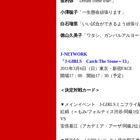
亜利弥’
「Dream come true!」
小澤聡子
「一生懸命頑張ります」
白石瑠里
「いい試合ができるよう頑張り
徳山久美子
「ワタシ、ガンバルアルヨー
J-NETWORK
「J-GIRLS Catch The Stone～13」
2011年3月6日（日）東京・新宿FACE
開場17：00 開始17：30（予定）
＜決定対戦カード＞
▼メインイベント J-GIRLSミニフライ
紅絹（＝もみ/フォルティス渋谷/同級1位
VS
安倍基江（アカデミア・アーザ/同級2位