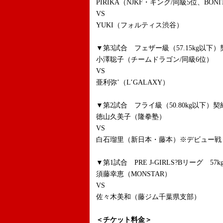
PIRIKA（NJKF・キング/同級5位、BONI
VS
YUKI（フォルティス渋谷）
▼第3試合 フェザー級（57.15kg以下）
小澤聡子（チームドラゴン/同級6位）
VS
亜利弥’（L’GALAXY）
▼第2試合 フライ級（50.80kg以下）契
徳山久美子（隆拳塾）
VS
白石瑠里（新日本・藤本）※デビュー戦
▼第1試合 PRE J-GIRLS?Bリーグ 57
須藤幸恵（MONSTAR）
VS
佐々木美和（藤ジム千葉県支部）
＜チケット料金＞