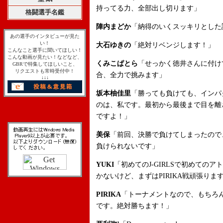
持ってる力、全部出し切ります」
格闘選手名鑑
陣内まどか
「納得のいくスッキリとした
あの選手のインタビューが見た
い！
大石ゆきの
「絶対リベンジします！」
こんなこと選手に聞いてほしい！
こんな動画が見たい！などなど、
くみこぱとら
「せっかく徳井さんに付け
GBRで特集してほしいこと、
リクエストも常時受付中！
合、全力で挑みます」
↓↓↓
坂本柚佳里
「勝っても負けても、インパ
のは、私です。最初から最後まで目を離
ですよ！」
美保
「前回、決勝で負けてしまったので
負けられないです」
YUKI
「初めてのJ-GIRLSで初めての
かないけど、まずはPIRIKA戦頑張りま
PIRIKA
「トーナメントなので、もちろ
です。絶対勝ちます！」