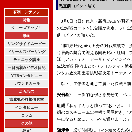
戦直前コメント届く
有料コンテンツ
特集
3月6日（日）東京・新宿FACEで開催される『J-
クローズアップ！
の全対戦カード＆試合順が決定。プロ全
前コメントが届いた。
動画
リングサイドムービー
1勝1敗1分と全く五分の対戦成績で、
ドリームスパーリング
う最高の舞台で迎える同級1位・紅絹（フ
江（アカデミア・アーザ）がメインイベ
テクニック講座
生決定戦”陣内まどか（フォルティス渋谷
一日密着&ビデオ日記
ンタム級次期王者挑戦者決定トーナメン
VTRインタビュー
ラウンドガール
以下、主催者を通じて届いた決戦直前
よみもの
安倍基江
「圧倒的な強さを見せて、ベル
吉鷹弘の打撃研究室
紅絹
「私がドカッと勝って“おいおい、J-
インタビュー
絹のコスチュームは牛柄で尻尾付き）”
コラム
牛になるために、てっぺん獲りますよ」
その他
魅津希
「必ず3回戦にコマを進めるため
壁 紙