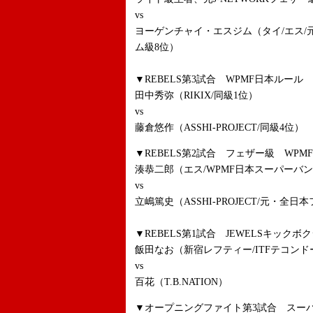
vs
ヨーゲンチャイ・エスジム（タイ/エス
ム級8位）
▼REBELS第3試合 WPMF日本ルール
田中秀弥（RIKIX/同級1位）
vs
藤倉悠作（ASSHI-PROJECT/同級4位）
▼REBELS第2試合 フェザー級 WPM
湊恭二郎（エス/WPMF日本スーパーバン
vs
立嶋篤史（ASSHI-PROJECT/元・全
▼REBELS第1試合 JEWELSキックボ
飯田なお（新宿レフティー/ITFテコンドー
vs
百花（T.B.NATION）
▼オープニングファイト第3試合 スーパ