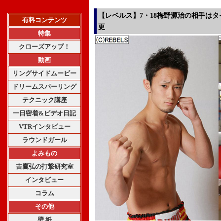
【レベルス】7・18梅野源治の相手は
有料コンテンツ
更
特集
クローズアップ！
動画
リングサイドムービー
ドリームスパーリング
テクニック講座
一日密着&ビデオ日記
VTRインタビュー
ラウンドガール
よみもの
吉鷹弘の打撃研究室
インタビュー
コラム
その他
壁 紙