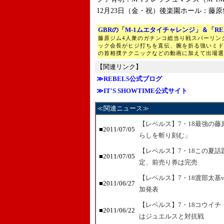
12月23日（金・祝）後楽園ホール：藤
GBRの「M-1ムエタイチャレンジ」＆「RE
藤原ジム4人衆のガチンコ総当り戦スパーリン
ック会長がヒジ打ちを直伝、腕を折る強いミド
の首相撲テクニックなどの動画に加えて出場選
【関連リンク】
≫REBELS公式ブログ
≫IT'S SHOWTIME公式サイト
≪関連ニュース≫
【レベルス】7・18最強の
■2011/07/05
らしを斬り刻む」
【レベルス】7・18この夏
■2011/07/05
定、前売り券は完売
【レベルス】7・18渡部太基vs
■2011/06/27
加発表
【レベルス】7・18コウイ
■2011/06/22
はジュエルスと対抗戦