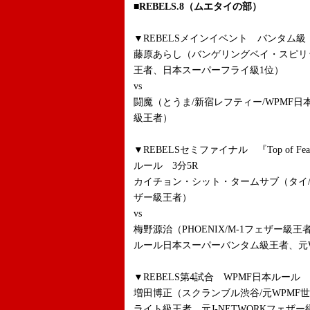
■REBELS.8（ムエタイの部）
▼REBELSメインイベント バンタム級 
藤原あらし（バンゲリングベイ・スピリッ
王者、日本スーパーフライ級1位）
vs
闘魔（とうま/新宿レフティー/WPMF日本
級王者）
▼REBELSセミファイナル 『Top of Fe
ルール 3分5R
カイチョン・シット・タームサブ（タイ
ザー級王者）
vs
梅野源治（PHOENIX/M-1フェザー級
ルール日本スーパーバンタム級王者、元
▼REBELS第4試合 WPMF日本ルール
増田博正（スクランブル渋谷/元WPMF
ライト級王者、元J-NETWORKフェザ