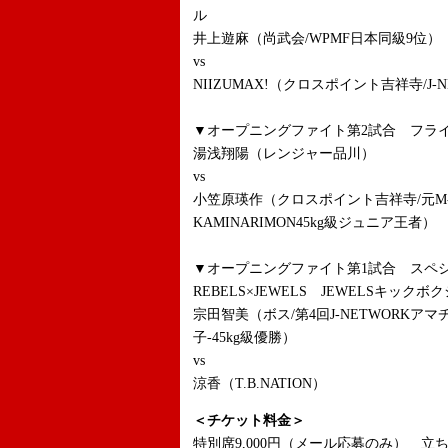
ル
井上遊麻（尚武会/WPMF日本同級9位）
vs
NIIZUMAX!（クロスポイント吉祥寺/J-
▼オープニングファイト第2試合 フライ
湯浅翔陽（レンジャー品川）
vs
小笠原瑛作（クロスポイント吉祥寺/元M-
KAMINARIMON45kg級ジュニア王者）
▼オープニングファイト第1試合 ス
REBELS×JEWELS JEWELSキックボ
宗田智美（ボス/第4回J-NETWORK
子-45kg級優勝）
vs
涼香（T.B.NATION）
＜チケット料金＞
特別席9,000円（メール応募のみ） 立ち見