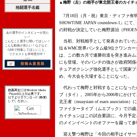
▲梅野（左）の相手が東北部王者のカイチ
格闘選手名鑑
7月18日（月・祝）東京・ディファ有明で行わ
SHOWTIME JAPAN countdown
の対戦が決定していた梅野源治（PHOE
あの選手のインタビューが見た
い！
当初、対戦相手として発表されていた
こんなこと選手に聞いてほしい！
こんな動画が見たい！などなど、
位＆WMC世界バンタム級9位クワンカ
GBRで特集してほしいこと、
リクエストも常時受付中！
は、この数カ月で連勝街道を突き進みム
↓↓↓
にも登場。そのパンチの強さが政府関係
チュアボクシング強化選手として国家プ
め、今大会を欠場することになった。
代わって梅野と対戦することになった
ブ（タイ）。2005年から2006年にか
北王者（muaysiam of esarn asso
ファイタータイプ（ムエブック）で25歳。戦
カイチョンはこの試合要請に、今月予定
のメインイベントのオファーを蹴って参
迎え撃つ梅野は「今回の相手はイサー