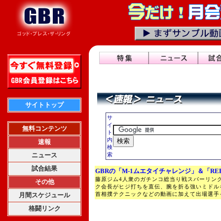
サイトトップ
サ
イ
無料コンテンツ
ト
内
速報
検
ニュース
索
試合結果
GBRの「M-1ムエタイチャレンジ」＆「RE
藤原ジム4人衆のガチンコ総当り戦スパーリン
その他
ク会長がヒジ打ちを直伝、腕を折る強いミドル
首相撲テクニックなどの動画に加えて出場選手
月間スケジュール
格闘リンク