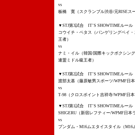
vs
板橋 寛（スクランブル渋谷/元RISE
▼STJ第3試合 IT’S SHOWTIMEルー
コウイチ・ペタス（バンゲリングベイ・ス
王者）
vs
ナミ・イル（韓国/国際キックボクシン
連盟ミドル級王者）
▼STJ第2試合 IT’S SHOWTIMEルール
渡部太基（藤原敏男スポーツ/WPMF日
vs
T-98（クロスポイント吉祥寺/WPMF日
▼STJ第1試合 IT’S SHOWTIMEルール 
SHIGERU（新宿レフティー/WPMF日
vs
プンダム・M16ムエタイスタイル（M1