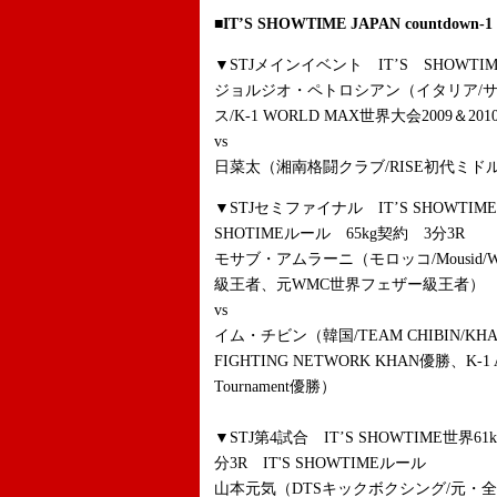
■IT’S SHOWTIME JAPAN countdow
▼STJメインイベント IT’S SHOWTI
ジョルジオ・ペトロシアン（イタリア/
ス/K-1 WORLD MAX世界大会2009＆20
vs
日菜太（湘南格闘クラブ/RISE初代ミド
▼STJセミファイナル IT’S SHOWTIM
SHOTIMEルール 65kg契約 3分3R
モサブ・アムラーニ（モロッコ/Mousi
級王者、元WMC世界フェザー級王者）
vs
イム・チビン（韓国/TEAM CHIBIN/KH
FIGHTING NETWORK KHAN優勝、K-1 
Tournament優勝）
▼STJ第4試合 IT’S SHOWTIME世界
分3R IT'S SHOWTIMEルール
山本元気（DTSキックボクシング/元・