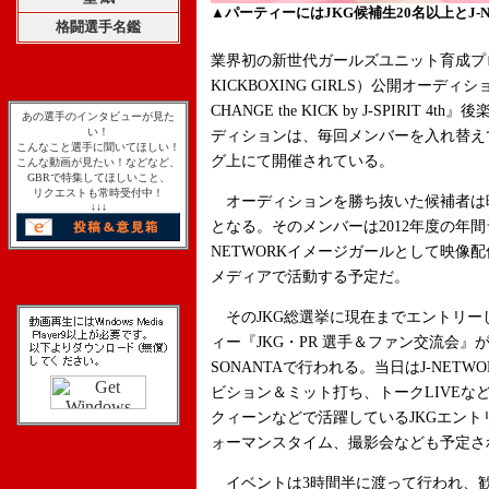
▲パーティーにはJKG候補生20名以上とJ-
格闘選手名鑑
業界初の新世代ガールズユニット育成プロジェ
KICKBOXING GIRLS）公開オーディショ
CHANGE the KICK by J-SPIRI
あの選手のインタビューが見た
い！
ディションは、毎回メンバーを入れ替えて
こんなこと選手に聞いてほしい！
グ上にて開催されている。
こんな動画が見たい！などなど、
GBRで特集してほしいこと、
リクエストも常時受付中！
オーディションを勝ち抜いた候補者は晴れ
↓↓↓
となる。そのメンバーは2012年度の年間
NETWORKイメージガールとして映像
メディアで活動する予定だ。
そのJKG総選挙に現在までエントリー
ィー『JKG・PR 選手＆ファン交流会』
SONANTAで行われる。当日はJ-NET
ビション＆ミット打ち、トークLIVEな
クィーンなどで活躍しているJKGエン
ォーマンスタイム、撮影会なども予定さ
イベントは3時間半に渡って行われ、