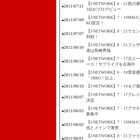
【J-NETWORK】8・21西
2011/07/21
■
3位がプロデビュー
【J-NETWORK】7・10
2011/07/09
■
KO宣言！
【J-NETWORK】8・21
2011/07/07
■
対戦！
【J-NETWORK】8・21
2011/06/30
■
者は長崎秀哉
【J-NETWORK】7・17
2011/06/24
■
ース！サプライズを企画中
【J-NETWORK】6・19
2011/06/18
■
「1RKO！以上」
2011/06/10
【J-NETWORK】7・10
■
【J-NETWORK】7・17グ
2011/06/07
■
決定
【J-NETWORK】7・17ア
2011/06/03
■
募集中
【J-NETWORK】7・10
2011/06/02
■
也とメインで激突
【J-NETWORK】8・21
2011/06/01
■