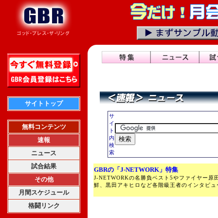
サイトトップ
サ
イ
無料コンテンツ
ト
内
速報
検
ニュース
索
試合結果
GBRの「J-NETWORK」特集
J-NETWORKの名勝負ベスト5やファイヤー
その他
鮮、黒田アキヒロなど各階級王者のインタビュ
月間スケジュール
格闘リンク