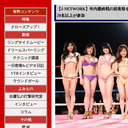
【J-NETWORK】年内最終戦の前夜
有料コンテンツ
20名以上が参加
特集
クローズアップ！
動画
リングサイドムービー
ドリームスパーリング
テクニック講座
一日密着&ビデオ日記
VTRインタビュー
ラウンドガール
よみもの
吉鷹弘の打撃研究室
インタビュー
コラム
その他
壁 紙