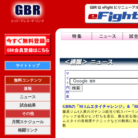
サイトトップ
サ
イ
無料コンテンツ
ト
内
速報
検
ニュース
索
試合結果
GBRの「M-1ムエタイチャレンジ」＆「R
藤原ジム4人衆のガチンコ総当り戦スパーリ
その他
クレック会長がヒジ打ちを直伝、腕を折る強
ムエタイの首相撲テクニックなどの動画に加
月間スケジュール
数
格闘リンク