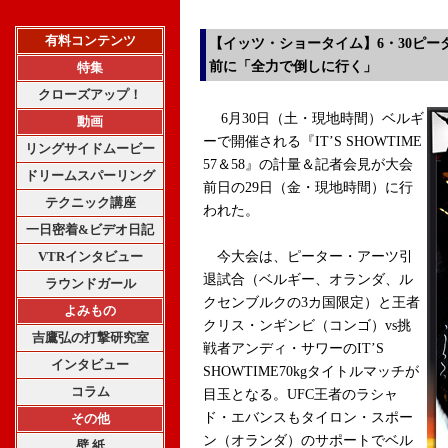
有料コンテンツ
【イッツ・ショータイム】6・30ピー
前に「全力で倒しに行く」
特集
クローズアップ！
6月30日（土・現地時間）ベルギ
動画
ーで開催される『IT’S SHOWTIME
リングサイドムービー
57＆58』の計量＆記者会見が大会
ドリームスパーリング
前日の29日（金・現地時間）に行
テクニック講座
われた。
一日密着&ビデオ日記
VTRインタビュー
今大会は、ピーター・アーツ引
退試合（ベルギー、オランダ、ル
ラウンドガール
クセンブルクの3カ国限定）と王者
よみもの
クリス・ンギンビ（コンゴ）vs挑
吉鷹弘の打撃研究室
戦者アンディ・サワーのIT’S
インタビュー
SHOWTIME70kgタイトルマッチが
コラム
目玉となる。UFC王者のラシャ
ド・エバンスもタイロン・スポー
その他
ン（オランダ）のサポートでベル
壁 紙