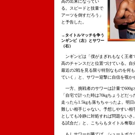
高の出来になってい
る。スピードと技量で
アーツを倒すだろう」
と予告した。
→タイトルマッチを争う
ンギンビ（左）とサワー
（右）
ンギンビは「僕がまぎれもなく王者
高のチャンスだと位置づけている。自
最近の2戦を見る限り特別なものを何
ていく」と、サワー迎撃に自信を覗か
一方、挑戦者のサワーは計量で600g
「自宅で計った時は70kgちょうどだっ
走ったら1.5kgも落ちちゃったよ。
難しい相手じゃない。予想しやすい相
としても冷静に対処すれば問題ないさ
る試合だ」と、こちらもタイトル奪取
もしサワーが勝てば、シュートボクシ