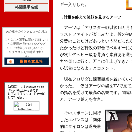
ギー入りした。
格闘選手名鑑
→計量を終えて笑顔を見せるアーツ
アーツは「アリスター戦以後18カ月
あの選手のインタビューが見た
ラストファイトが楽しみだよ。僕の初A
い！
こんなこと選手に聞いてほしい！
分昔のことだけどあっという間だった
こんな動画が見たい！などなど、
たかったけど行政の都合でベルギーに
GBRで特集してほしいこと、
リクエストも常時受付中！
が次世代ヘビー級を背負う素質ある選
↓↓↓
力で倒しに行く。万全に仕上げてきた
い試合になるよ」とコメント。
現在フロリダに練習拠点を置いている
かった。「僕はアーツの姿をTVで見
の指名を受けて最高の名誉です。間違
と、アーツ越えを宣言。
そのスポーンに同行
したエバンスは「肉体
的にタイロンは過去最