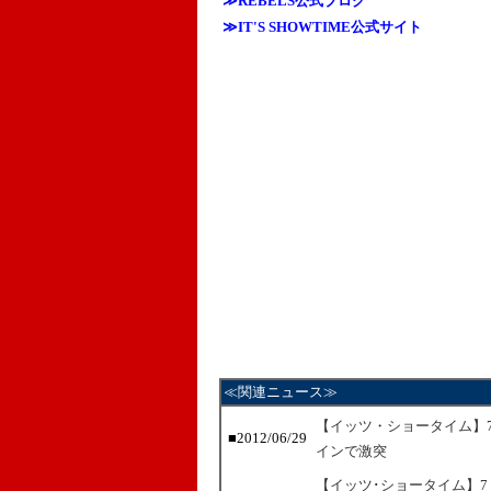
≫REBELS公式ブログ
≫IT'S SHOWTIME公式サイト
≪関連ニュース≫
【イッツ・ショータイム】
■2012/06/29
インで激突
【イッツ･ショータイム】7・