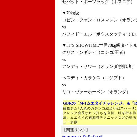
ゼバット・ポーツラック（ボスニア）
▼70kg級
ロビン・ファン・ロスマレン（オラン
vs
ハフィド・エル・ボウスタッティ（モ
▼IT’S SHOWTIME世界70kg級タイ
クリス・ンギンビ（コンゴ/王者）
vs
アンディ・サワー（オランダ/挑戦者）
ヘスディ・カラケス（エジプト）
vs
リコ・ヴァーホーベン（オランダ）
GBRの「M-1ムエタイチャレンジ」＆「R
藤原ジム4人衆のガチンコ総当り戦スパーリ
クレック会長がヒジ打ちを直伝、腕を折る強
法、ムエタイの首相撲テクニックなどの動画
ュー多数
【関連リンク】