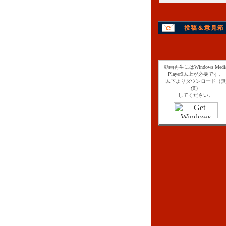
動画再生にはWindows Medi
Player9以上が必要です。
以下よりダウンロード（無
償）
してください。