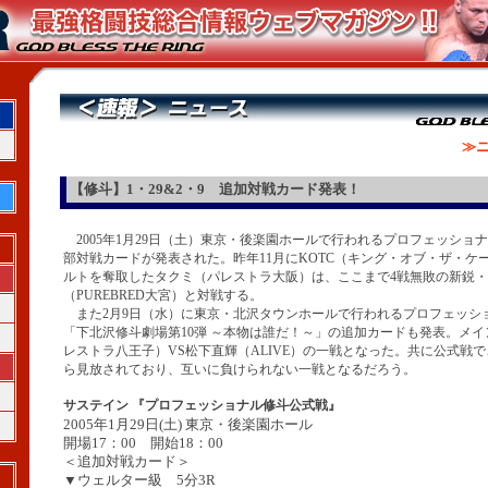
≫ニ
【修斗】1・29&2・9 追加対戦カード発表！
2005年1月29日（土）東京・後楽園ホールで行われるプロフェッショ
部対戦カードが発表された。昨年11月にKOTC（キング・オブ・ザ・ケ
ルトを奪取したタクミ（パレストラ大阪）は、ここまで4戦無敗の新鋭
（PUREBRED大宮）と対戦する。
また2月9日（水）に東京・北沢タウンホールで行われるプロフェッシ
「下北沢修斗劇場第10弾 ～本物は誰だ！～」の追加カードも発表。メ
レストラ八王子）VS松下直輝（ALIVE）の一戦となった。共に公式戦で
ら見放されており、互いに負けられない一戦となるだろう。
サステイン 『プロフェッショナル修斗公式戦』
2005年1月29日(土) 東京・後楽園ホール
開場17：00 開始18：00
＜追加対戦カード＞
▼ウェルター級 5分3R