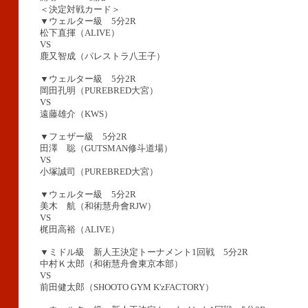
＜決定対戦カード＞
▼ウェルター級 5分2R
松下直揮（ALIVE）
VS
鹿又智成（パレストラ八王子）
▼ウェルター級 5分2R
岡田孔明（PUREBRED大宮）
VS
遠藤雄介（KWS）
▼フェザー級 5分2R
田澤 聡（GUTSMAN修斗道場）
VS
小塚誠司（PUREBRED大宮）
▼ウェルター級 5分2R
美木 航（和術慧舟會RJW）
VS
梶田高裕（ALIVE）
▼ミドル級 新人王決定トーナメント1回戦 5分2R
中村Ｋ太郎（和術慧舟會東京本部）
VS
前田健太郎（SHOOTO GYM K'zFACTORY）