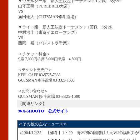
▼ウェルター級 新人王決定トーナメント1回戦 5分2R
山守正明（PUREBRED大宮）
VS
廣田瑞人（GUTSMAN修斗道場）
▼ライト級 新人王決定トーナメント1回戦 5分2R
中村浩士（東京イエローマンズ）
VS
西岡 裕（パレストラ千葉）
＜チケット料金＞
S席 7,000円/A席 5,000円/B席 4,500円
＜チケット発売中＞
KEEL CAFE 03-5725-7338
GUTSMAN修斗道場 03-3325-1500
＜お問い合わせ＞
GUTSMAN 修斗道場 03-3325-1500
【関連リンク】
≫X-SHOOTO 公式サイト
≪その他の主なニュース≫
2004/12/25
【修斗】1・29 青木初の国際戦！元WJの福田力
■