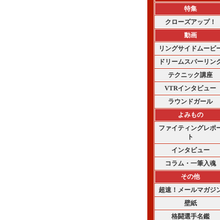
特集
クローズアップ！
動画
リングサイドムービ
ドリームスパーリン
テクニック講座
VTRインタビュー
ラウンドガール
よみもの
ファイティングレポ
ト
インタビュー
コラム・一筆入魂
その他
超速！メールマガジ
壁紙
格闘選手名鑑