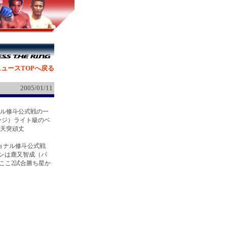
ュースTOPへ戻る
2005/01/11
ナル修斗公式戦の一
ージ）ライト級のベ
・天突頑丈
ョナル修斗公式戦
インは鹿又智成（パ
ここ2試合勝ち星か