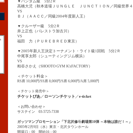
▼バンタム級 5分2Ｒ
高橋大児（秋本道場ＪＵＮＧＬＥ ＪＵＮＣＴＩＯＮ／同級世界４
VS
ＢＪ（ＡＡＣＣ／同級2004年度新人王）
▼クルーザー級 5分2Ｒ
井上正也（パレストラ加古川）
VS
a
福田 力（ＰＵＲＥＢＲＥＤ東京）
▼2005年新人王決定トーナメント・ライト級1回戦 5分2Ｒ
中尾享太郎（シューティングジム横浜）
VS
粕谷さかえ（SHOOTO GYM K'zFACTORY）
＜チケット料金＞
RS席 10,000円/SS席 8,000円/S席 6,000円/A席 5,000円
＜チケット発売中＞
チケットぴあ
／
ローソンチケット
／
e-ticket
＜お問い合わせ＞
サステイン 03-5725-7338
ガッツマンプロモーション「下北沢修斗劇場第10弾 ～本物は誰だ！～」
2005年2月9日（水）東京・北沢タウンホール
開場15：00 開始16：00