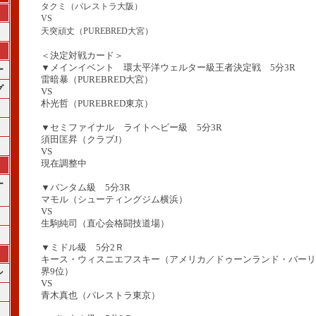
タクミ（パレストラ大阪）
VS
天突頑丈（PUREBRED大宮）
＜決定対戦カード＞
▼メインイベント 環太平洋ウェルター級王者決定戦 5分3R
ー
雷暗暴（PUREBRED大宮）
グ
VS
朴光哲（PUREBRED東京）
▼セミファイナル ライトヘビー級 5分3R
須田匡昇（クラブJ）
VS
現在調整中
ー
▼バンタム級 5分3R
マモル（シューティングジム横浜）
VS
生駒純司（直心会格闘技道場）
▼ミドル級 5分2Ｒ
キース・ウィスニエフスキー（アメリカ／ドゥーンランド・バーリ
界9位）
ン
VS
青木真也（パレストラ東京）