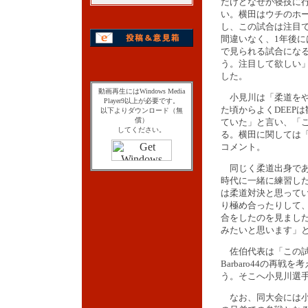
だけどなぜか寝技に
い。横田はウチのホ
し、この試合は注目
間違いなく、1年後に
で見られる試合にな
う。注目して欲しい
した。
動画再生にはWindows Media
小見川は「柔道をや
Player9以上が必要です。
た頃からよくDEEP
以下よりダウンロード（無
償）
ていた」と言い、「
してください。
る。横田に関しては
コメント。
同じく柔道出身であ
時代に一緒に練習し
は柔道対決と思って
り極め合ったりして、
合をしたのを見まし
みたいと思います」
佐伯代表は「この試合と
Barbaro44の
う。そこへ小見川選
なお、同大会には小