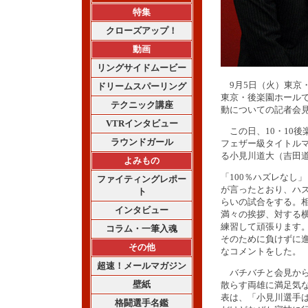
特集
クローズアップ！
動画
リングサイドムービー
9月5日（火）東京・大久
ドリームスパーリング
東京・後楽園ホールで開
テクニック講座
動についての記者会
VTRインタビュー
この日、10・10後
ラウンドガール
フェザー級タイトルマ
る小見川道大（吉田道
よみもの
「100％ハズレなし
ファイティングレポー
が言ったとおり、ハ
ト
らいの試合をする。
インタビュー
満々の挨拶、対する
練習して頑張ります
コラム・一筆入魂
そのために負けずに
その他
なコメントをした。
超速！メールマガジン
バチバチと会見から
壁紙
散らす両雄に満足気
表は、「小見川選手
格闘選手名鑑