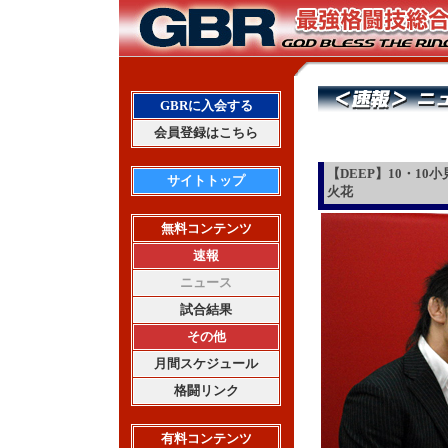
GBRに入会する
会員登録はこちら
【DEEP】10・1
サイトトップ
火花
無料コンテンツ
速報
ニュース
試合結果
その他
月間スケジュール
格闘リンク
有料コンテンツ