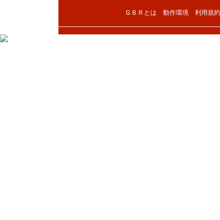
ＧＢＲとは
動作環境
利用規