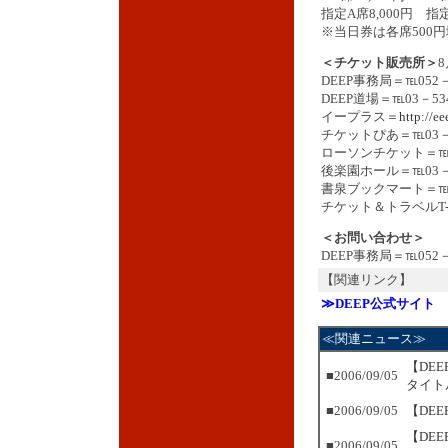
指定A席8,000円 指定
※当日券は各席500
＜チケット販売所＞
DEEP事務局＝℡052－
DEEP道場＝℡03－534
イープラス＝
http://ee
チケットぴあ＝℡03－5
ローソンチケット＝℡05
後楽園ホール＝℡03－5
書泉ブックマート＝℡03
チケット＆トラベルT-1
＜お問い合わせ＞
DEEP事務局＝℡052－3
【関連リンク】
≫DEEP公式サイト
≪関連ニュース≫
【DE
■2006/09/05
タイト
■2006/09/05
【DE
【DE
■2006/09/05