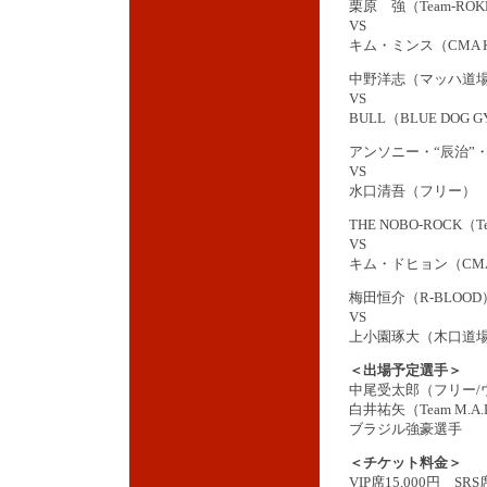
栗原 強（Team-ROK
VS
キム・ミンス（CMA 
中野洋志（マッハ道
VS
BULL（BLUE DOG 
アンソニー・“辰治”・ネ
VS
水口清吾（フリー）
THE NOBO-ROCK（T
VS
キム・ドヒョン（CMA
梅田恒介（R-BLOOD
VS
上小園琢大（木口道
＜出場予定選手＞
中尾受太郎（フリー/
白井祐矢（Team M.A.
ブラジル強豪選手
＜チケット料金＞
VIP席15,000円 SRS