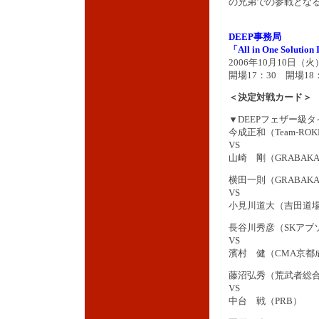
の兄弟での参戦とな
DEEP事務局
「All in One Solution
2006年10月10日
開場17：30 開場18
＜決定対戦カード＞
▼DEEPフェザー級タ
今成正和（Team-RO
VS
山崎 剛（GRABAK
横田一則（GRABAK
VS
小見川道大（吉田道
長谷川秀彦（SKアブ
VS
濱村 健（CMA京都
藤沼弘秀（荒武者総
VS
中台 戦（PRB）