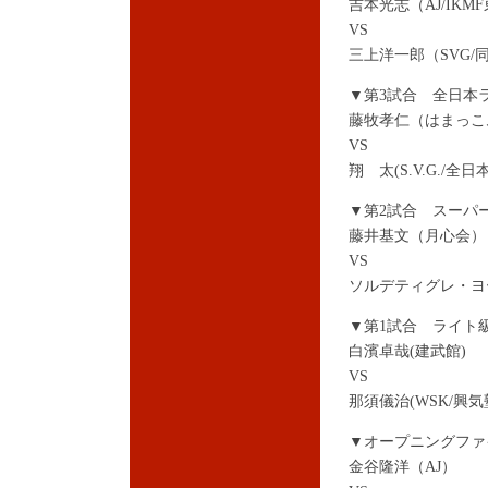
吉本光志（AJ/IK
VS
三上洋一郎（SVG/
▼第3試合 全日本
藤牧孝仁（はまっこ
VS
翔 太(S.V.G./全
▼第2試合 スーパー
藤井基文（月心会）
VS
ソルデティグレ・ヨー
▼第1試合 ライト級
白濱卓哉(建武館)
VS
那須儀治(WSK/興気
▼オープニングファ
金谷隆洋（AJ）