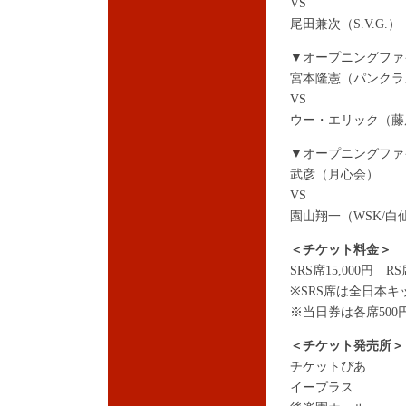
VS
尾田兼次（S.V.G.）
▼オープニングファ
宮本隆憲（パンクラ
VS
ウー・エリック（藤
▼オープニングファ
武彦（月心会）
VS
園山翔一（WSK/白
＜チケット料金＞
SRS席15,000円 RS
※SRS席は全日本
※当日券は各席500
＜チケット発売所＞
チケットぴあ
イープラス