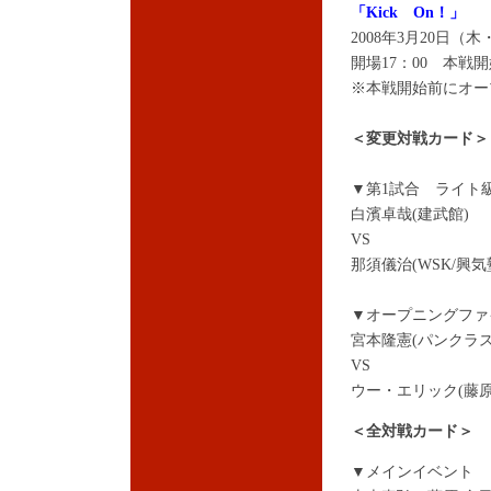
「Kick On！」
2008年3月20日
開場17：00 本戦開
※本戦開始前にオー
＜変更対戦カード＞
▼第1試合 ライト級
白濱卓哉(建武館)
VS
那須儀治(WSK/興気
▼オープニングファ
宮本隆憲(パンクラス
VS
ウー・エリック(藤原
＜全対戦カード＞
▼メインイベント 日