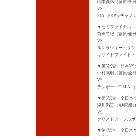
山本真弘（藤原/全日本
VS
F16・PKPラチャ
▼セミファイナル 日
前田尚紀（藤原/全
VS
ルンラウィー・サシプ
キサイトファイト・
▼第6試合 日本VS
中村高明（藤原/全
VS
ランボー・C.M.A.
▼第5試合 全日本
湟川満正（AJ/同級
VS
クリストフ・プルボ
▼第4試合 全日本