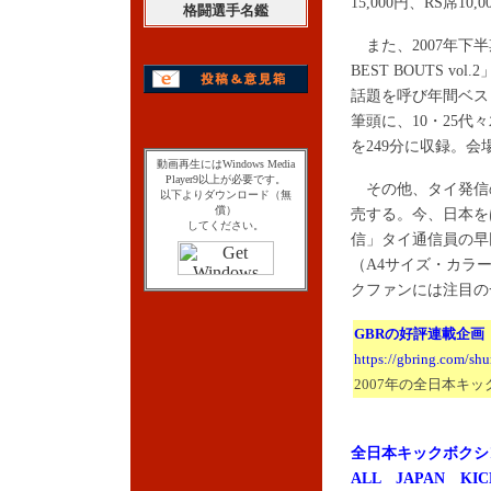
15,000円、RS席10
格闘選手名鑑
また、2007年下
BEST BOUTS 
話題を呼び年間ベス
筆頭に、10・25代々
を249分に収録。会
動画再生にはWindows Media
Player9以上が必要です。
その他、タイ発信
以下よりダウンロード（無
償）
売する。今、日本を
してください。
信」タイ通信員の早
（A4サイズ・カラ
クファンには注目の
GBRの好評連載企画
https://gbring.com/sh
2007年の全日本キ
全日本キックボクシ
ALL JAPAN KIC