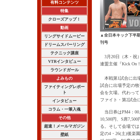
有料コンテンツ
特集
クローズアップ！
動画
▲全日本キック下半期
リングサイドムービー
刊号
ドリームスパーリング
テクニック講座
3月20日（木・祝
VTRインタビュー
連盟主催『Kick 
ラウンドガール
よみもの
本戦第1試合に出場
試合に出場予定の牧
ファイティングレポー
ト
会を欠場。代わって、
ファイト・第2試合
インタビュー
コラム・一筆入魂
当日券はPM4：00
その他
10,500円、S席7,
超速！メールマガジン
る。そして会場では
定の4・26(土)後
壁紙