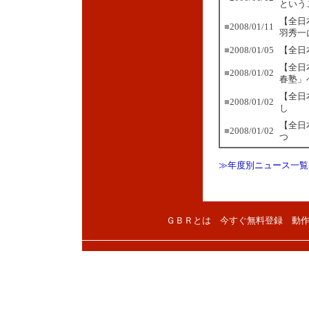
という
【全日
■
2008/01/11
羽秀一
■
2008/01/05
【全日
【全日
■
2008/01/02
春塾」
【全日
■
2008/01/02
し
【全日
■
2008/01/02
つ
≫年度別ニュース一覧
ＧＢＲとは
今すぐ無料登録
動