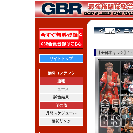
【全日本キック】3
サイトトップ
無料コンテンツ
速報
ニュース
試合結果
その他
月間スケジュール
格闘リンク