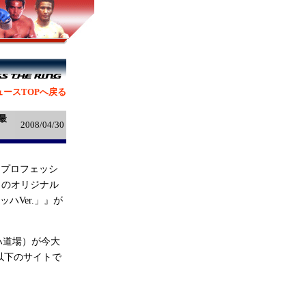
ュースTOPへ戻る
最
2008/04/30
『プロフェッシ
RY』のオリジナル
ハVer.」』が
ハ道場）が今大
以下のサイトで