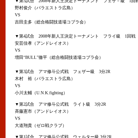
▼第5試合 2008年新人王決定トーナメント フェザ－級 1回
野村俊介（パラエストラ広島）
VS
吉田圭多（総合格闘技道場コブラ会）
▼第4試合 2008年新人王決定トーナメント フライ級 1回戦
安芸佳孝（アンドレイオス）
VS
増田“BULL”徹平（総合格闘技道場コブラ会）
▼
第3試合 アマ修斗公式戦 フェザー級 3分2R
木村 裕（パラエストラ広島）
VS
小川太輔（U.N.K.fighting）
▼第2試合 アマ修斗公式戦 ライト級 3分2R
斉藤憲市（アンドレイオス）
VS
大道翔貴（ゼロ戦クラブ）
▼第1試合 アマ修斗公式戦 ウェルター級 3分2R