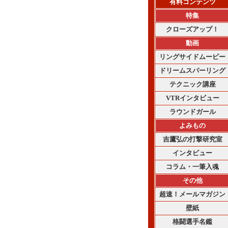
有料コンテンツ
特集
クローズアップ！
動画
リングサイドムービー
ドリームスパーリング
テクニック講座
VTRインタビュー
ラウンドガール
よみもの
吉鷹弘の打撃研究室
インタビュー
コラム・一筆入魂
その他
超速！メールマガジン
壁紙
格闘選手名鑑