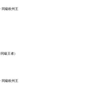
・同級欧州王
洋同級王者）
・同級欧州王