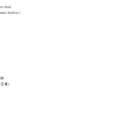
dex.html
index.html/m/
）
3R
洋王者）