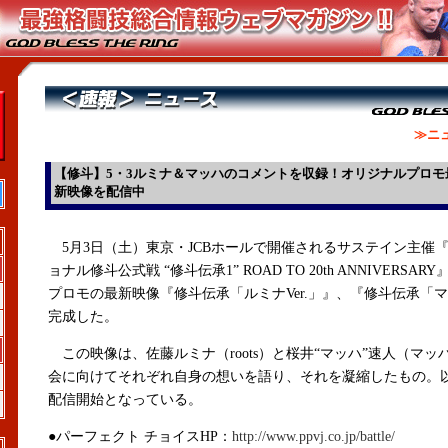
≫ニ
【修斗】5・3ルミナ＆マッハのコメントを収録！オリジナルプロモ
新映像を配信中
5月3日（土）東京・JCBホールで開催されるサステイン主催
ョナル修斗公式戦 “修斗伝承1” ROAD TO 20th ANNIVERSA
プロモの最新映像『修斗伝承「ルミナVer.」』、『修斗伝承「マッ
完成した。
この映像は、佐藤ルミナ（roots）と桜井“マッハ”速人（マッ
会に向けてそれぞれ自身の想いを語り、それを凝縮したもの。
配信開始となっている。
●パーフェクト チョイスHP：
http://www.ppvj.co.jp/battle/