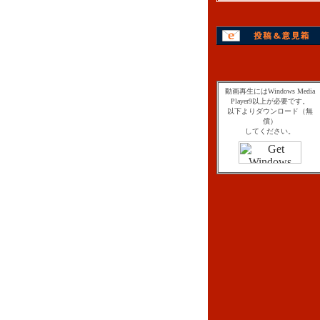
動画再生にはWindows Media
Player9以上が必要です。
以下よりダウンロード（無
償）
してください。