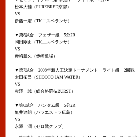
松本大輔（PUREBRED京都）
VS
伊藤一宏（TKエスペランサ）
▼第8試合 フェザー級 5分2R
岡田剛史（TKエスペランサ）
VS
赤崎勝久（赤崎道場）
▼第7試合 2008年新人王決定トーナメント ライト級 2回戦
太田拓己（SHOOTO JAM WATER）
VS
赤澤 誠（総合格闘技BURST）
▼第6試合 バンタム級 5分2R
亀井達朗（パラエストラ広島）
VS
永添 潤（ゼロ戦クラブ）