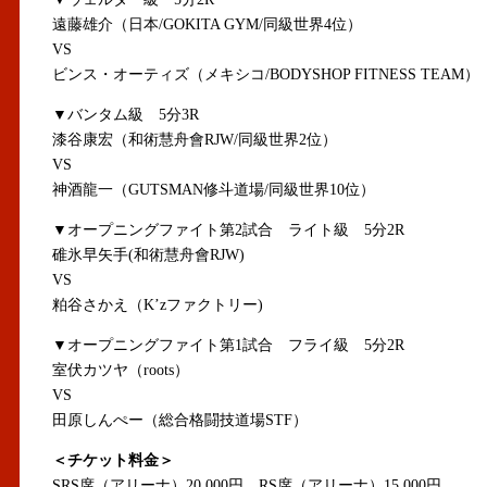
遠藤雄介（日本/GOKITA GYM/同級世界4位）
VS
ビンス・オーティズ（メキシコ/BODYSHOP FITNESS TEAM）
▼バンタム級 5分3R
漆谷康宏（和術慧舟會RJW/同級世界2位）
VS
神酒龍一（GUTSMAN修斗道場/同級世界10位）
▼オープニングファイト第2試合 ライト級 5分2R
碓氷早矢手(和術慧舟會RJW)
VS
粕谷さかえ（K’zファクトリー)
▼オープニングファイト第1試合 フライ級 5分2R
室伏カツヤ（roots）
VS
田原しんぺー（総合格闘技道場STF）
＜チケット料金＞
SRS席（アリーナ）20,000円 RS席（アリーナ）15,000円