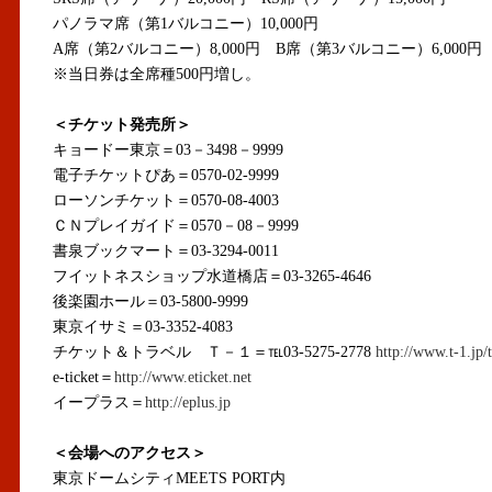
パノラマ席（第1バルコニー）10,000円
A席（第2バルコニー）8,000円 B席（第3バルコニー）6,000円
※当日券は全席種500円増し。
＜チケット発売所＞
キョードー東京＝03－3498－9999
電子チケットぴあ＝0570-02-9999
ローソンチケット＝0570-08-4003
ＣＮプレイガイド＝0570－08－9999
書泉ブックマート＝03-3294-0011
フイットネスショップ水道橋店＝03-3265-4646
後楽園ホール＝03-5800-9999
東京イサミ＝03-3352-4083
チケット＆トラベル Ｔ－１＝℡03-5275-2778
http://www.t-1.jp/t
e-ticket＝
http://www.eticket.net
イープラス＝
http://eplus.jp
＜会場へのアクセス＞
東京ドームシティMEETS PORT内