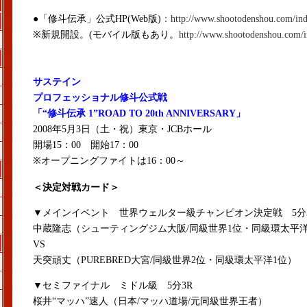
●「修斗伝承」公式HP(Web版)
：
http://www.shootodenshou.com/in
※新規開設。(モバイル版もあり。
http://www.shootodenshou.com/
サステイン
プロフェッショナル修斗公式戦
「“修斗伝承 1”ROAD TO 20th ANNIVERSARY」
2008年5月3日（土・祝）東京・JCBホール
開場15：00 開始17：00
※オープニングファイトは16：00～
＜決定対戦カード＞
▼メインイベント 世界ウェルター級チャンピオン決定戦 5分
中蔵隆志（シューティングジム大阪/同級世界1位・同級環太平
VS
天突頑丈（PUREBRED大宮/同級世界2位・同級環太平洋1位）
▼セミファイナル ミドル級 5分3R
桜井“マッハ”速人（日本/マッハ道場/元同級世界王者）