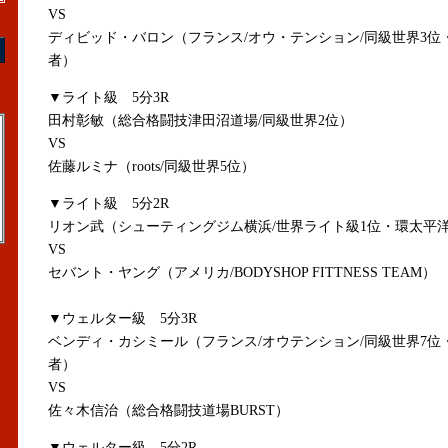
VS
ディビッド・バロン（フランス/オウ・テンション/同級世界3位
者）
▼ライト級 5分3R
田村彰敏（総合格闘技津田沼道場/同級世界2位）
VS
佐藤ルミナ（roots/同級世界5位）
▼ライト級 5分2R
リオン武（シューティングジム横浜/世界ライト級1位・環太平
VS
セバント・ヤング（アメリカ/BODYSHOP FITTNESS TEAM）
▼ウェルター級 5分3R
ベンディ・カシミール（フランス/オウテンション/同級世界7位
者）
VS
佐々木信治（総合格闘技道場BURST）
▼ウェルター級 5分2R