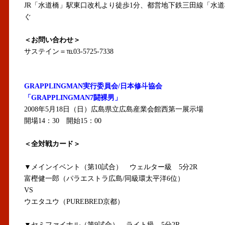
JR「水道橋」駅東口改札より徒歩1分、都営地下鉄三田線「水道
ぐ
＜お問い合わせ＞
サステイン＝℡03-5725-7338
GRAPPLINGMAN実行委員会/日本修斗協会
「GRAPPLINGMAN7闘裸男」
2008年5月18日（日）広島県立広島産業会館西第一展示場
開場14：30 開始15：00
＜全対戦カード＞
▼メインイベント（第10試合） ウェルター級 5分2R
富樫健一郎（パラエストラ広島/同級環太平洋6位）
VS
ウエタユウ（PUREBRED京都）
▼セミファイナル（第9試合） ライト級 5分2R