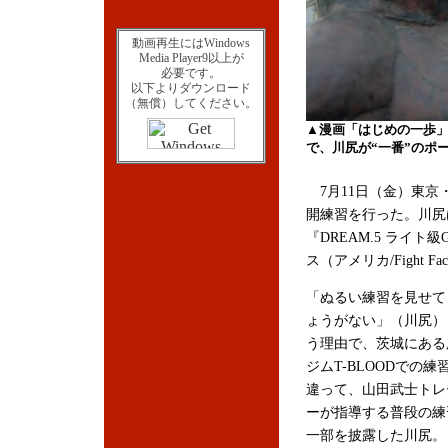
動画再生にはWindows
Media Player9以上が
必要です。
以下よりダウンロード
（無償）してください。
▲漫画「はじめの一歩
で、川尻が“一番”のポ
7月11日（金）東京・足
開練習を行った。川尻
『DREAM.5 ライト
ス（アメリカ/Fight F
「ぬるい練習を見せて
ょうがない」（川尻）
う理由で、茨城にある
ジムT-BLOODでの練
違って、山田武士トレ
ーが指導する普段の練
一部を披露した川尻。