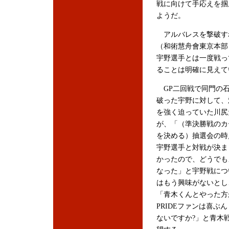
戦に向けて手応えを掴
ようだ。
アルバレスを撃破す
（和術慧舟會東京本
宇野選手とは一度戦っ
ることは明確に見えて
GP二回戦で同門の
破った宇野に対して、
を強く迫っていた川尻
が、「（準決勝戦のカ
を決める）抽選会の時
宇野選手と対戦が決ま
かったので、どうでも
なった」と宇野戦につ
はもう興味がないとし
「青木くんとやった方
PRIDEファンは喜ぶ
ないですか?」と青木