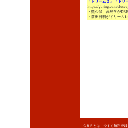
「ドリーム２」 「ドリ
https://gbring.com/close
・熊久保、高島学がDRE
・前田日明がドリーム1
ＧＢＲとは
今すぐ無料登録