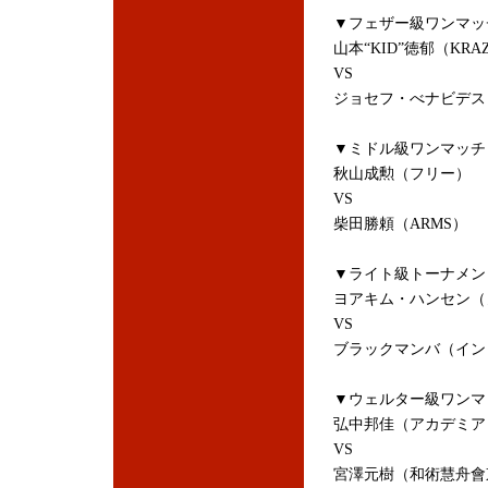
▼フェザー級ワンマッ
山本“KID”徳郁（KRAZ
VS
ジョセフ・べナビデス
▼ミドル級ワンマッチ
秋山成勲（フリー）
VS
柴田勝頼（ARMS）
▼ライト級トーナメン
ヨアキム・ハンセン（
VS
ブラックマンバ（イン
▼ウェルター級ワンマ
弘中邦佳（アカデミア
VS
宮澤元樹（和術慧舟會