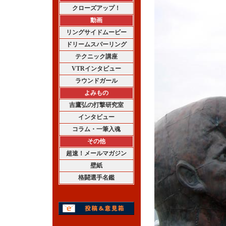
クローズアップ！
動画
リングサイドムービー
ドリームスパーリング
テクニック講座
VTRインタビュー
ラウンドガール
よみもの
吉鷹弘の打撃研究室
インタビュー
コラム・一筆入魂
その他
超速！メールマガジン
壁紙
格闘選手名鑑