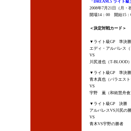
「DREAM.5 ライト
2008年7月21日（月
開場14：00 開始15
＜決定対戦カード＞
▼ライト級GP 準決
エディ・アルバレス（アメリカ
VS
川尻達也（T-BLOOD
▼ライト級GP 準決
青木真也（パラエスト
VS
宇野 薫（和術慧舟會
▼ライト級GP 決勝
アルバレスVS川尻の
VS
青木VS宇野の勝者