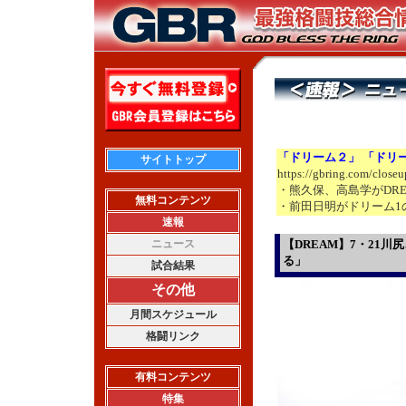
「ドリーム２」 「ドリ
サイトトップ
https://gbring.com/close
・熊久保、高島学がDRE
無料コンテンツ
・前田日明がドリーム1
速報
ニュース
【DREAM】7・21
る」
試合結果
その他
月間スケジュール
格闘リンク
有料コンテンツ
特集