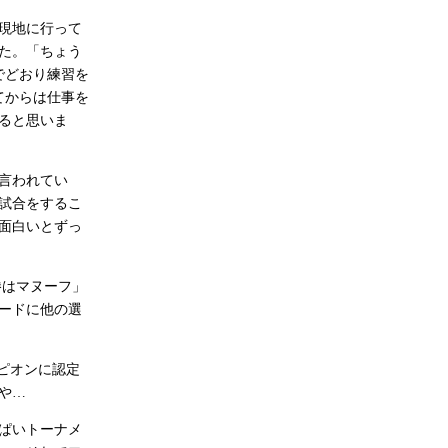
現地に行って
た。「ちょう
でどおり練習を
てからは仕事を
ると思いま
言われてい
試合をするこ
面白いとずっ
勝はマヌーフ」
ードに他の選
ピオンに認定
や…
ぱいトーナメ