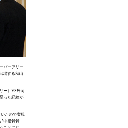
スーパーアリー
に出場する秋山
リー）VS外岡
至った経緯が
ていたので実現
5中指骨骨
うことにな