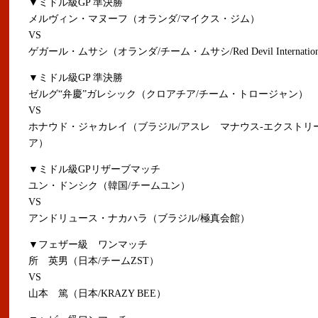
▼ミドル級GP 準決勝
メルヴィン・マヌーフ（オランダ/マイクス・ジム）
VS
ゲガール・ムサシ（オランダ/チーム・ムサシ/Red Devil Internation
▼ミドル級GP 準決勝
ゼルグ“弁慶”ガレシック（クロアチア/チーム・トロージャン）
VS
ホナウド・ジャカレイ（ブラジル/アスレ マナウス-エクストリ
ア）
▼ミドル級GPリザーブマッチ
ユン・ドンシク（韓国/チームユン）
VS
アンドリュース・ナカハラ（ブラジル/極真会館）
▼フェザー級 ワンマッチ
所 英男（日本/チームZST）
VS
山本 篤（日本/KRAZY BEE）