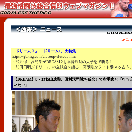
≫ニュ
「ドリーム２」 「ドリーム1」大特集
https://gbring.com/closeup/closeup.htm
・熊久保、高島学がDREAM.2を本音炸裂の大予想で斬る！
・前田日明がドリーム1の全試合を語る、高阪剛がライト級GPを占う
【DREAM】9・23秋山成勲、田村潔司戦を断念して空手家と「打ち
いたい」