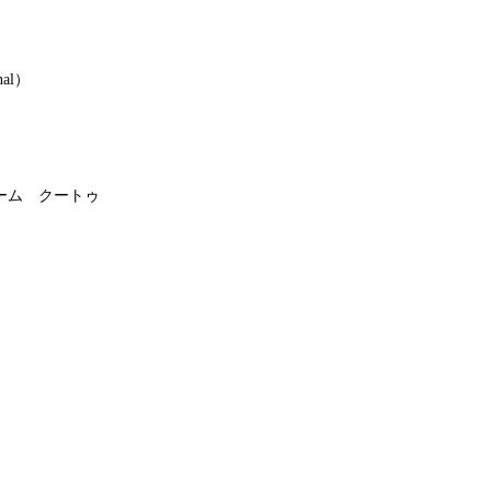
al）
ーム クートゥ