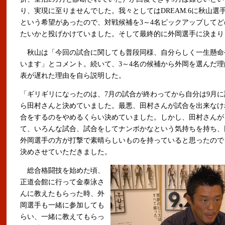
り、実現に至りませんでした。我々としてはDREAM.6に秋山選
という希望があったので、対戦候補を3～4名ピックアップして
たいかと投げかけていました。そして最終的に外岡選手に決まり
秋山は「今回の試合に関しても普段同様、自分らしく一生懸命
います」とコメント。続いて、3～4名の候補から外岡を選んだ
表が遅れた理由を自ら説明した。
「ギリギリになったのは、7月の試合が終わってから自分は9月
ら田村さんと決めていました。最悪、田村さんが試合を出来なけ
合をするのをやめるくらい決めていました。しかし、田村さんが
て、いろんな試合、試合をしてナンボかなという気持ちを持ち、
外岡選手の方が打撃で素晴らしいものを持っていると思ったので
決めさせていただきました。
総合格闘技を始めた頃、
正道会館に行って金泰泳さ
んに教えたもらった時、外
岡選手も一緒に参加しても
らい、一緒に教えてもらっ