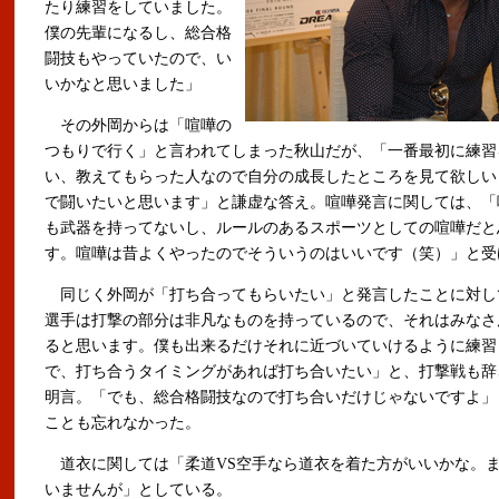
たり練習をしていました。
僕の先輩になるし、総合格
闘技もやっていたので、い
いかなと思いました」
その外岡からは「喧嘩の
つもりで行く」と言われてしまった秋山だが、「一番最初に練習
い、教えてもらった人なので自分の成長したところを見て欲しい
で闘いたいと思います」と謙虚な答え。喧嘩発言に関しては、「
も武器を持ってないし、ルールのあるスポーツとしての喧嘩だと
す。喧嘩は昔よくやったのでそういうのはいいです（笑）」と受
同じく外岡が「打ち合ってもらいたい」と発言したことに対し
選手は打撃の部分は非凡なものを持っているので、それはみなさ
ると思います。僕も出来るだけそれに近づいていけるように練習
で、打ち合うタイミングがあれば打ち合いたい」と、打撃戦も辞
明言。「でも、総合格闘技なので打ち合いだけじゃないですよ」
ことも忘れなかった。
道衣に関しては「柔道VS空手なら道衣を着た方がいいかな。
いませんが」としている。