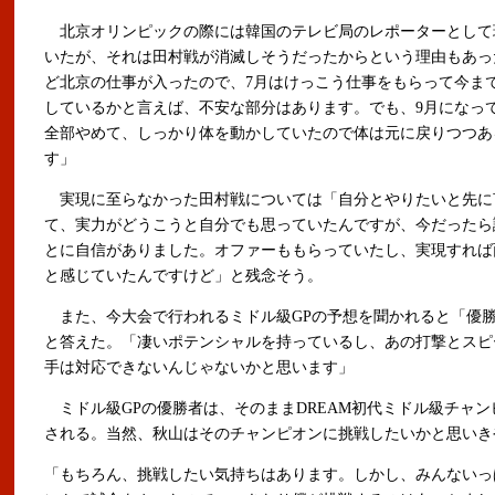
北京オリンピックの際には韓国のテレビ局のレポーターとして
いたが、それは田村戦が消滅しそうだったからという理由もあっ
ど北京の仕事が入ったので、7月はけっこう仕事をもらって今ま
しているかと言えば、不安な部分はあります。でも、9月になっ
全部やめて、しっかり体を動かしていたので体は元に戻りつつあ
す」
実現に至らなかった田村戦については「自分とやりたいと先に
て、実力がどうこうと自分でも思っていたんですが、今だったら
とに自信がありました。オファーももらっていたし、実現すれば
と感じていたんですけど」と残念そう。
また、今大会で行われるミドル級GPの予想を聞かれると「優
と答えた。「凄いポテンシャルを持っているし、あの打撃とスピ
手は対応できないんじゃないかと思います」
ミドル級GPの優勝者は、そのままDREAM初代ミドル級チャン
される。当然、秋山はそのチャンピオンに挑戦したいかと思いき
「もちろん、挑戦したい気持ちはあります。しかし、みんないっ