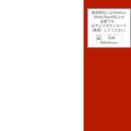
動画再生にはWindows
Media Player9以上が
必要です。
以下よりダウンロード
（無償）してください。