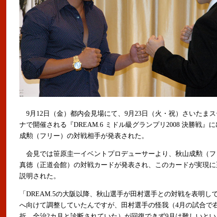
9月12日（金）都内会見場にて、9月23日（火・祝）さいたま
ナで開催される『DREAM.6 ミドル級グランプリ2008 決勝戦』
成勲（フリー）の対戦相手が発表された。
会見では笹原圭一イベントプロデューサーより、秋山成勲（フ
真徳（正道会館）の対戦カードが発表され、このカードが実現に
説明された。
「DREAM.5の大阪以降、秋山選手が田村選手との対戦を表明し
へ向けて調整していたんですが、田村選手の怪我（4月の試合で右
折、全治2カ月と診断されていた）が回復できず9月は難しいとい