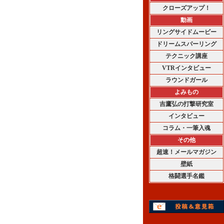
クローズアップ！
動画
リングサイドムービー
ドリームスパーリング
テクニック講座
VTRインタビュー
ラウンドガール
よみもの
吉鷹弘の打撃研究室
インタビュー
コラム・一筆入魂
その他
超速！メールマガジン
壁紙
格闘選手名鑑