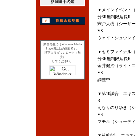
格闘選手名鑑
▼メインイベント（
分3R無制限延長R
宍戸大樹（シーザー
VS
ウェイ・シュウレイ（
動画再生にはWindows Media
Player9以上が必要です。
▼セミファイナル（
以下よりダウンロード（無
償）
分3R無制限延長R
してください。
金井健治（ライトニ
VS
調整中
▼第10試合 エキス
R
えなりのりゆき（シ
VS
マモル（シューティ
▼第9試合 エキスパ