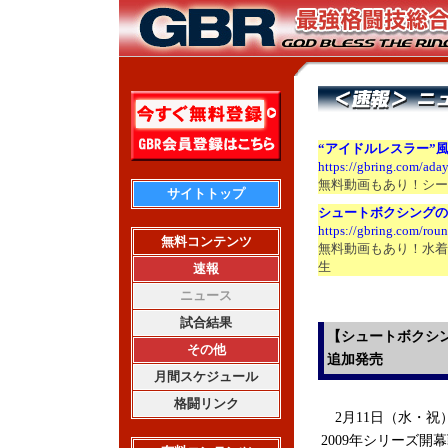
“アイドルレスラー”
https://gbring.com/ada
無料動画もあり！シー
サイトトップ
シュートボクシングの
https://gbring.com/ro
無料コンテンツ
無料動画もあり！水着
生
速報
ニュース
試合結果
【シュートボクシン
その他
追加発売
月間スケジュール
格闘リンク
2月11日（水・祝
2009年シリーズ開