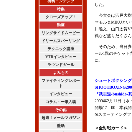
有料コンテンツ
した。
特集
今大会は宍戸大樹＆
クローズアップ！
マモル＆MIKUと
動画
川暁文、山口太賀V
リングサイドムービー
戦など盛りだくさん
ドリームスパーリング
そのため、当日券を
テクニック講座
ール1階のチケット
VTRインタビュー
に。
ラウンドガール
よみもの
ファイティングレポー
シュートボクシング
ト
SHOOTBOXING2
インタビュー
『武志道-bushido
2009年2月11日
コラム・一筆入魂
開場17：00 本戦開
その他
※スターティングファ
超速！メールマガジン
壁紙
＜全対戦カード＞