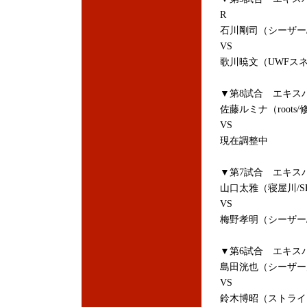
R
石川剛司（シーザー
VS
歌川暁文（UWFス
▼第8試合 エキス
佐藤ルミナ（roots
VS
現在調整中
▼第7試合 エキス
山口太雅（寝屋川/
VS
梅野孝明（シーザー
▼第6試合 エキス
島田洸也（シーザー
VS
鈴木博昭（ストライキ