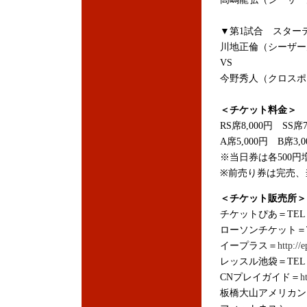
▼第1試合 スターテ
川地正倫（シーザー
VS
今野秀人（クロス
＜チケット料金＞
RS席8,000円 SS席7
A席5,000円 B席3,
※当日券は各500円
※前売り券は完売、当
＜チケット販売所＞
チケットぴあ＝TEL：05
ローソンチケット＝TEL
イープラス＝
http://e
レッスル池袋＝TEL：03
CNプレイガイド＝
h
板橋大山アメリカン＝TE