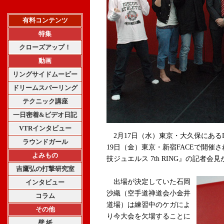
有料コンテンツ
特集
クローズアップ！
動画
リングサイドムービー
ドリームスパーリング
テクニック講座
一日密着&ビデオ日記
VTRインタビュー
2月17日（水）東京・大久保にあるDE
ラウンドガール
19日（金）東京・新宿FACEで開
よみもの
技ジュエルス 7th RING』の記者
吉鷹弘の打撃研究室
出場が決定していた石岡
インタビュー
沙織（空手道禅道会小金井
コラム
道場）は練習中のケガによ
その他
り今大会を欠場することに
壁 紙