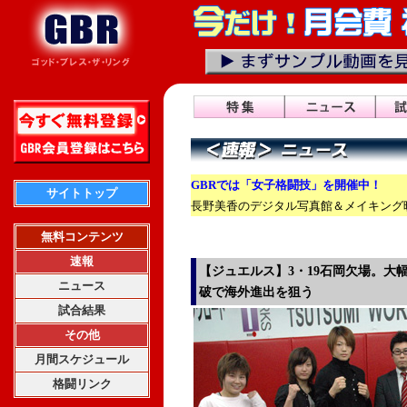
GBRでは「女子格闘技」を開催中！
サイトトップ
長野美香のデジタル写真館＆メイキング映
無料コンテンツ
速報
【ジュエルス】3・19石岡欠場。大幅
ニュース
破で海外進出を狙う
試合結果
その他
月間スケジュール
格闘リンク