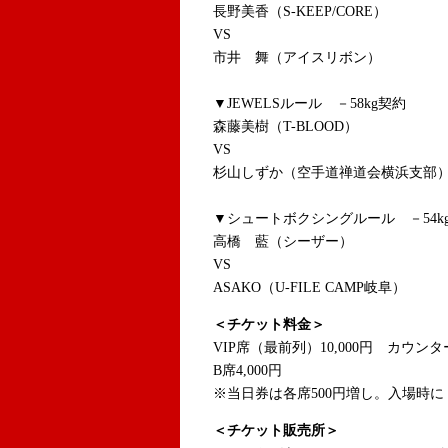
長野美香（S-KEEP/CORE）
VS
市井 舞（アイスリボン）
▼JEWELSルール －58kg契約
森藤美樹（T-BLOOD）
VS
杉山しずか（空手道禅道会横浜支部
▼シュートボクシングルール －54k
高橋 藍（シーザー）
VS
ASAKO（U-FILE CAMP岐阜）
＜チケット料金＞
VIP席（最前列）10,000円 カウンター席
B席4,000円
※当日券は各席500円増し。入場時に
＜チケット販売所＞