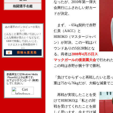
なったが、2010年第一弾大
格闘選手名鑑
会興行にふさわしい好カー
ドが決定。
まず、－65kg契約で赤野
あの選手のインタビューが見た
い！
仁美（AACC）と
こんなこと選手に聞いてほしい！
HIROKO（マスタージャパ
こんな動画が見たい！などなど、
GBRで特集してほしいこと、
ン）が対決。この一戦はパ
リクエストも常時受付中！
↓↓↓
ウンドありの5分2R制とな
る。両者は
2008年4月25日ス
マックガールの後楽園大会
で行われ
この時は赤野が腕十字で勝利。
「負けてからずっと再戦したいと思っ
重は75から76kgだが、大幅な減量
再戦が実現したことを受
けてHIROKOは「私との対
戦を受けてくれたことを嬉
しく思います。今までは減