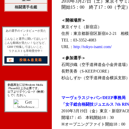
2010年3月27日（土）東京イサ
開始15：00 終了17：00（予定
格闘選手名鑑
＜開催場所＞
東京イサミ（新宿店）
あの選手のインタビューが見た
住所：東京都新宿区新宿4-2-21 相模
い！
こんなこと選手に聞いてほしい！
TEL：03-3352-4083
こんな動画が見たい！などなど、
URL：
http://tokyo-isami.com/
GBRで特集してほしいこと、
リクエストも常時受付中！
↓↓↓
＜参加選手＞
石岡沙織（空手道禅道会小金井道場
長野美香（S-KEEP/CORE）
杉山しずか（空手道禅道会横浜支部
マーヴェラスジャパン/DEEP事務局
「女子総合格闘技ジュエルス 7th RI
2010年3月19日（金）東京・新宿FAC
開場17：45 本戦開始18：30
※オープニングファイト開始18：00