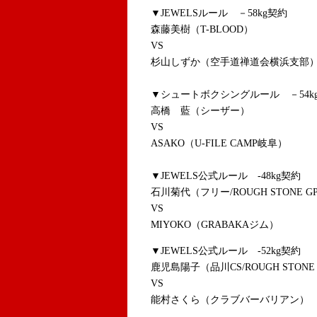
▼JEWELSルール －58kg契約
森藤美樹（T-BLOOD）
VS
杉山しずか（空手道禅道会横浜支部
▼シュートボクシングルール －54k
高橋 藍（シーザー）
VS
ASAKO（U-FILE CAMP岐阜）
▼JEWELS公式ルール -48kg契約
石川菊代（フリー/ROUGH STONE GP 
VS
MIYOKO（GRABAKAジム）
▼JEWELS公式ルール -52kg契約
鹿児島陽子（品川CS/ROUGH STONE G
VS
能村さくら（クラブバーバリアン）