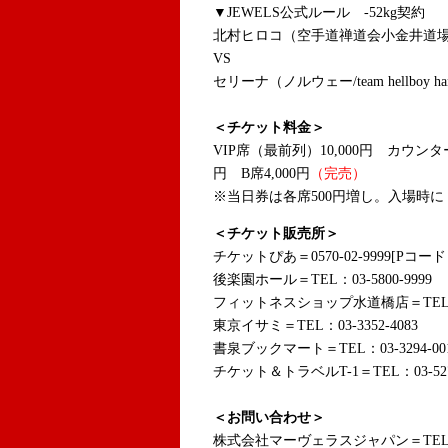
▼JEWELS公式ルール -52kg契約
北村ヒロコ（空手道禅道会小金井道
VS
セリーナ（ノルウェー/team hellboy h
＜チケット料金＞
VIP席（最前列）10,000円 カウンター席
円 B席4,000円
（完売）
※当日券は各席500円増し。入場時
に
＜チケット販売所＞
チケットぴあ＝0570-02-9999[Pコード：
後楽園ホール＝TEL：03-5800-9999
フィットネスショップ水道橋店＝TEL：03-
東京イサミ＝TEL：03-3352-4083
書泉ブックマート＝TEL：03-3294-00
チケット＆トラベルT-1＝TEL：03-5275
＜お問い合わせ＞
株式会社マーヴェラスジャパン＝TEL：03-