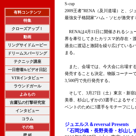
S-cup
2009王者”RENA（及川道場）と
有料コンテンツ
最強女子格闘家”ハム・ソヒ
が激突す
特集
クローズアップ！
RENAは4月11日に開催されるシ
動画
界を牽引してきたカリスマ的存在・
リングサイドムービー
過去に渡辺と激闘を繰り広げている
まる。
ドリームスパーリング
テクニック講座
また、会場では、今大会に出場する
一日密着&ビデオ日記
発売することも決定。物販コーナー
VTRインタビュー
3,500円で先行発売する。
ラウンドガール
そして、3月27日（土）東京・新宿
よみもの
美香、杉山しずかの3選手によるサイ
吉鷹弘の打撃研究室
ベントのために3選手をモチーフにし
インタビュー
コラム
ジュエルス＆reversal Presents
その他
「石岡沙織・長野美香・杉山し
壁 紙