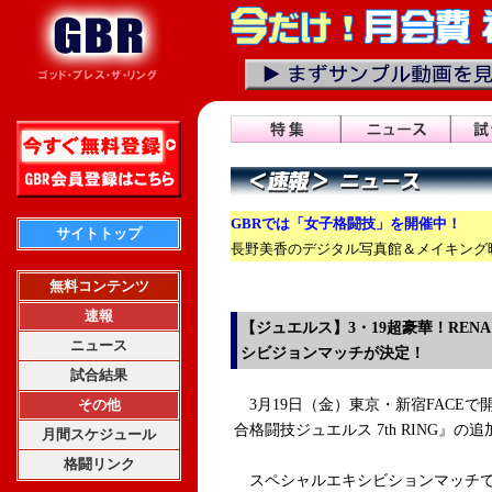
GBRでは「女子格闘技」を開催中！
サイトトップ
長野美香のデジタル写真館＆メイキング映
無料コンテンツ
速報
【ジュエルス】3・19超豪華！RE
ニュース
シビジョンマッチが決定！
試合結果
その他
3月19日（金）東京・新宿FACE
合格闘技ジュエルス 7th RING』
月間スケジュール
格闘リンク
スペシャルエキシビションマッチでシュ