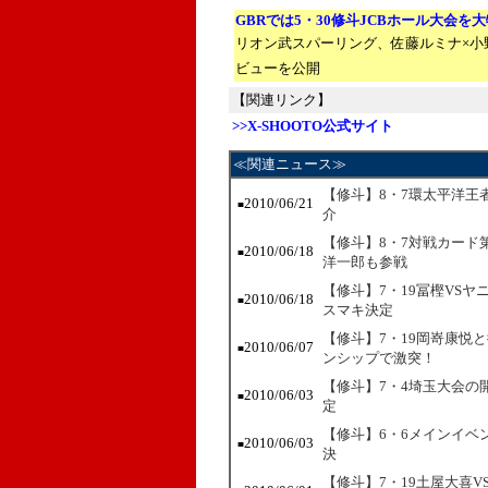
GBRでは5・30修斗JCBホール大会を
リオン武スパーリング、佐藤ルミナ×小
ビューを公開
【関連リンク】
>>X-SHOOTO公式サイト
≪関連ニュース≫
【修斗】8・7環太平洋王
2010/06/21
■
介
【修斗】8・7対戦カード
2010/06/18
■
洋一郎も参戦
【修斗】7・19冨樫VS
2010/06/18
■
スマキ決定
【修斗】7・19岡嵜康悦
2010/06/07
■
ンシップで激突！
【修斗】7・4埼玉大会の
2010/06/03
■
定
【修斗】6・6メインイベ
2010/06/03
■
決
【修斗】7・19土屋大喜