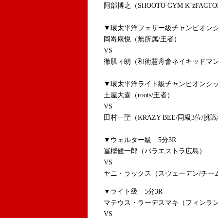
阿部博之（SHOOTO GYM K’zFACT
▼環太平洋フェザー級チャンピオンシ
岡嵜康悦（無所属/王者）
VS
徹肌ィ朗（和術慧舟會ネイキッドマン
▼環太平洋ライト級チャンピオンシッ
土屋大喜（roots/王者）
VS
田村一聖（KRAZY BEE/同級3位/挑
▼ウェルター級 5分3R
冨樫健一郎（パラエストラ広島）
VS
ヤニ・ラックス（スウェーデン/チー
▼ライト級 5分3R
マテウス・ラーデスマキ（フィンラン
VS