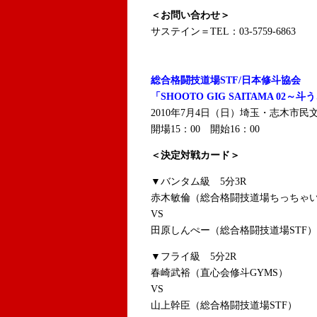
＜お問い合わせ＞
サステイン＝TEL：03-5759-6863
総合格闘技道場STF/日本修斗協会
「SHOOTO GIG SAITAMA 02
2010年7月4日（日）埼玉・志木市
開場15：00 開始16：00
＜決定対戦カード＞
▼バンタム級 5分3R
赤木敏倫（総合格闘技道場ちっちゃ
VS
田原しんぺー（総合格闘技道場STF）
▼フライ級 5分2R
春崎武裕（直心会修斗GYMS）
VS
山上幹臣（総合格闘技道場STF）