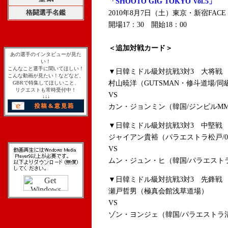
「SHOOTO GIG TOKYO Vol.5」
格闘選手名鑑
2010年8月7日（土）東京・新宿FACE
開場17：30 開始18：00
＜追加対戦カード＞
あの選手のインタビューが見た
い！
こんなこと選手に聞いてほしい！
▼日韓ミドル級対抗戦3対3 大将戦 
こんな動画が見たい！などなど、
村山暁洋（GUTSMAN・修斗道場/同
GBRで特集してほしいこと、
リクエストも常時受付中！
VS
↓↓↓
カン・ジョンミン（韓国/ジンビルMM
▼日韓ミドル級対抗戦3対3 中堅戦 
ジャイアン貴裕（パラエストラ松戸/
VS
ムン・ジュン・ヒ（韓国/パラエスト
▼日韓ミドル級対抗戦3対3 先鋒戦 
瀬戸哲男（極真会館浅草道場）
VS
ゾン・ヨンジェ（韓国/パラエストラ