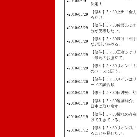
2010/06/01
■
決定！
【修斗】5・30上田「全
2010/05/29
■
るだけ」
【修斗】5・30佐藤ルミ
2010/05/29
■
分が突破したい」
【修斗】5・30漆谷「相
2010/05/29
■
ない闘いをやる」
【修斗】5・30王者シケ
2010/05/29
■
「最高のお膳立て」
【修斗】5・30リオン「
2010/05/29
■
のペースで闘う」
【修斗】5・30メインは
2010/05/26
■
ードの試合順
2010/05/19
【修斗】5・30日沖発、
■
【修斗】5・30遠藤雄介
2010/05/19
■
日本に取り戻す」
【修斗】5・30憧れの存
2010/05/19
■
けて生きている」
【修斗】5・30リオン武
2010/05/12
■
ることを見せたい」