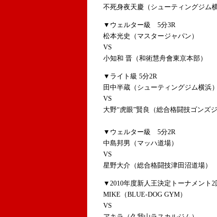
不死身夜天慶（シューティングジム
▼ウェルター級 5分3R
松本光史（マスタージャパン）
VS
小知和 晋（和術慧舟會東京本部）
▼ライト級 5分2R
田中半蔵（シューティングジム横浜
VS
大野“虎眼”賢良（総合格闘技ゴンズ
▼ウェルター級 5分2R
中島邦男（マッハ道場）
VS
星野大介（総合格闘技津田沼道場）
▼2010年度新人王決定トーナメント2
MIKE（BLUE-DOG GYM）
VS
アキラ（久我山ラスカルジム）