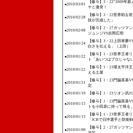
【修斗】3・22“2009
2010/03/01
■
ヤと激突！
【修斗】3・22世界戦を
2010/02/28
■
技が完成した」
【修斗】2・27ガッツマ
2010/02/08
■
ジュンジVS吉岡広明
【修斗】3・22上田将勝
2010/01/24
■
白さを伝える」（上田）
【修斗】1・23世界王者
2010/01/22
■
ト「あいつはプロじゃな
【修斗】1・23環太平洋
2010/01/22
■
える土屋
【修斗】1・23門脇英基
2010/01/21
■
定
2010/01/19
【修斗】1・23リオン武
■
【修斗】1・23門脇英基
2010/01/15
■
トを小田原に持って帰る
【修斗】1・23世界王者
2010/01/15
■
「JCBで日沖選手と防衛
【修斗】2・27ガッツマ
2010/01/09
■
決定