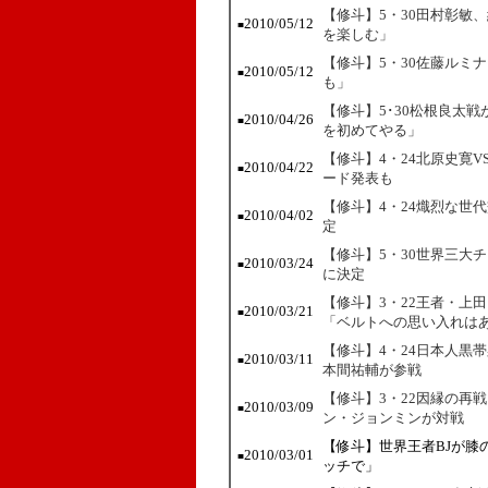
【修斗】5・30田村彰敏
2010/05/12
■
を楽しむ」
【修斗】5・30佐藤ルミ
2010/05/12
■
も」
【修斗】5･30松根良太
2010/04/26
■
を初めてやる」
【修斗】4・24北原史寛V
2010/04/22
■
ード発表も
【修斗】4・24熾烈な世
2010/04/02
■
定
【修斗】5・30世界三大
2010/03/24
■
に決定
【修斗】3・22王者・上
2010/03/21
■
「ベルトへの思い入れは
【修斗】4・24日本人黒
2010/03/11
■
本間祐輔が参戦
【修斗】3・22因縁の再
2010/03/09
■
ン・ジョンミンが対戦
【修斗】世界王者BJが膝
2010/03/01
■
ッチで」