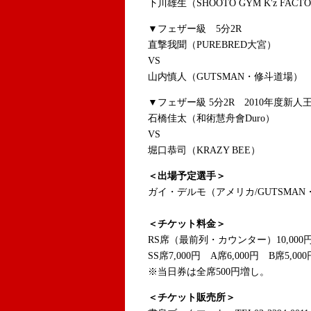
下川雄生（SHOOTO GYM K'z FACT
▼フェザー級 5分2R
直撃我聞（PUREBRED大宮）
VS
山内慎人（GUTSMAN・修斗道場）
▼フェザー級 5分2R 2010年度新
石橋佳太（和術慧舟會Duro）
VS
堀口恭司（KRAZY BEE）
＜出場予定選手＞
ガイ・デルモ（アメリカ/GUTSMA
＜チケット料金＞
RS席（最前列・カウンター）10,000
SS席7,000円 A席6,000円 B席5,000
※当日券は全席500円増し。
＜チケット販売所＞