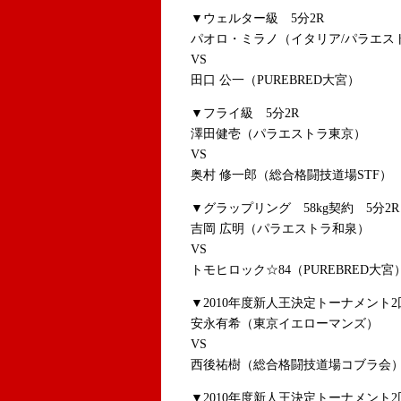
▼ウェルター級 5分2R
パオロ・ミラノ（イタリア/パラエス
VS
田口 公一（PUREBRED大宮）
▼フライ級 5分2R
澤田健壱（パラエストラ東京）
VS
奥村 修一郎（総合格闘技道場STF）
▼グラップリング 58kg契約 5分2R
吉岡 広明（パラエストラ和泉）
VS
トモヒロック☆84（PUREBRED大宮
▼2010年度新人王決定トーナメント2
安永有希（東京イエローマンズ）
VS
西後祐樹（総合格闘技道場コブラ会
▼2010年度新人王決定トーナメント2