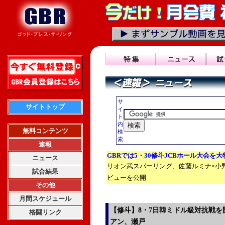
サ
サイトトップ
イ
ト
内
無料コンテンツ
検
索
速報
GBRでは5・30修斗JCBホール大会を
ニュース
リオン武スパーリング、佐藤ルミナ×小
試合結果
ビューを公開
その他
月間スケジュール
【修斗】8・7日韓ミドル級対抗戦
格闘リンク
アン、瀬戸