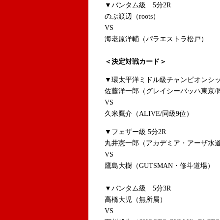
▼バンタム級 5分2R
のぶ渡辺（roots）
VS
海老原洋輔（パラエストラ松戸）
＜決定対戦カード＞
▼環太平洋ミドル級チャンピオンシッ
佐藤洋一郎（グレイシーバッハ東京/
VS
久米鷹介（ALIVE/同級9位）
▼フェザー級 5分2R
丸井憲一郎（アカデミア・アーザ水
VS
鷹島大樹（GUTSMAN・修斗道場）
▼バンタム級 5分3R
高橋大児（無所属）
VS