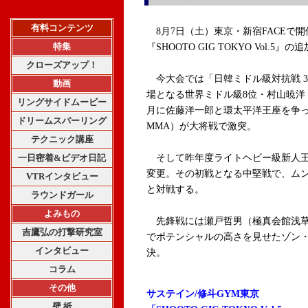
有料コンテンツ
8月7日（土）東京・新宿FACEで開
特集
『SHOOTO GIG TOKYO Vol.
クローズアップ！
今大会では「日韓ミドル級対抗戦 3
動画
場となる世界ミドル級8位・村山暁洋（
リングサイドムービー
月に佐藤洋一郎と環太平洋王座を争っ
ドリームスパーリング
MMA）が大将戦で激突。
テクニック講座
一日密着&ビデオ日記
そして昨年度ライトヘビー級新人王
変更。その初戦となる中堅戦で、ムン
VTRインタビュー
と対戦する。
ラウンドガール
よみもの
先鋒戦には瀬戸哲男（極真会館浅草道
吉鷹弘の打撃研究室
でポテンシャルの高さを見せたゾン・
インタビュー
決。
コラム
その他
サステイン/修斗GYM東京
壁 紙