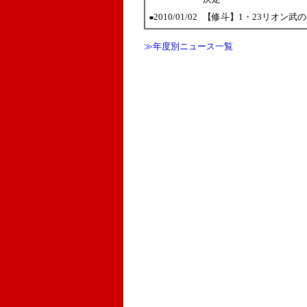
2010/01/02
【修斗】1・23リオン武
■
≫年度別ニュース一覧