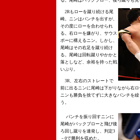
る。尾崎はバックブロー、後ろ蹴りも見
2Rもローを蹴り続ける尾
崎。ニンはパンチを出すが、
その度にローを合わせられ
る。右ローを嫌がり、サウス
ポーに構えるニン。しかし、
尾崎はその右足を蹴り続け
る。尾崎は回転蹴りやかかと
落としなど、余裕を持った戦
いぶり。
3R、左右のストレートで
前に出るニンに尾崎は下がりながら右ロ
ニンも勝負を捨てずに大きなパンチを繰
う。
パンチを振り回すニンに
尾崎がバックブローと飛び後
ろ回し蹴りを連発し、判定3
－0で勝利を収めた。