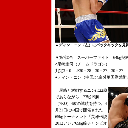
▲ディン・ニン（左）にバックキックを見
▼第7試合 スーパーファイト 64kg契約
○尾崎圭司（チームドラゴン）
判定3－0 ※30－28、30－27、30－27
●ディン・ニン（中国/北京盛華国際武術ク
尾崎と対戦するニンは22歳
でありながら、23戦19勝
（7KO）4敗の戦績を持つ。4
月21日に中国で開催された
65kgトーナメント「英雄伝説
2012アジア65kg級チャンピオ