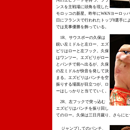
愕のエピソードを持つ、フラ
ンスを主戦場に頭角を現した
モロッコの新星。昨年にWKNヨーロッパの6
日にフランスで行われたトップ8選手によるト
では見事優勝を飾っている。
1R、サウスポーの久保は
鋭い左ミドルと左ロー、エズ
ビリはローと左フック。久保
はワンツー。エズビリがロー
とパンチで前へ出るが、久保
の左ミドルが快音を発して決
まる。エズビリはパンチを空
振りする場面が目立つが、ロ
ーはしっかりと当てていく。
2R、左フックで突っ込む
エズビリはパンチを振り回し
てのロー。久保は三日月蹴り、さらにヒ
ジャンプしてのパンチ、