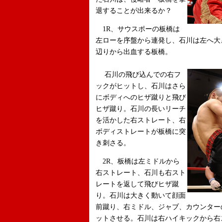
退することが出来るか？
1R、サウスポーの板橋は
左ローを序盤から連発し、石川は左へ大
辺りから出血する板橋。
石川の飛び込んでの右フ
ックがヒットし、石川はさら
にボディへのヒザ蹴りと飛び
ヒザ蹴り。石川の長いリーチ
を活かした右ストレート、右
ボディストレートが板橋に突
き刺さる。
2R、板橋は左ミドルから
右ストレート、石川も右スト
レートを返して飛びヒザ蹴
り。石川は大きく動いて顔面
前蹴り、右ミドル、ジャブ、カウンター
ットさせる。石川は右ハイキックから右