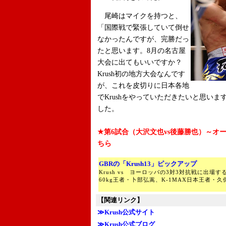
尾崎はマイクを持つと、
「国際戦で緊張していて倒せ
なかったんですが、完勝だっ
たと思います。8月の名古屋
大会に出てもいいですか？
Krush初の地方大会なんです
が、これを皮切りに日本各地
でKrushをやっていただきたいと思いま
した。
★第6試合（大沢文也vs後藤勝也）～オ
ちら
GBRの「Krush13」ピックアップ
Krush vs ヨーロッパの3対3対抗戦に出場す
60kg王者・卜部弘嵩、K-1MAX日本王者・
【関連リンク】
≫Krush公式サイト
≫Krush公式ブログ