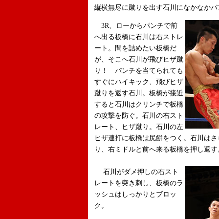
縦横無尽に蹴りを出す石川になかなかパ
3R、ローからパンチで前
へ出る板橋に石川は右ストレ
ート。間を詰めたい板橋だ
が、そこへ石川が飛びヒザ蹴
り！ パンチを当てられても
すぐにハイキック、飛びヒザ
蹴りを返す石川。板橋が接近
すると石川はクリンチで板橋
の攻撃を防ぐ。石川の右スト
レート、ヒザ蹴り。石川の左
ヒザ連打に板橋は尻餅をつく。石川はさ
り、右ミドルと前へ来る板橋を押し返す
石川がダメ押しの右スト
レートを突き刺し、板橋のラ
ッシュはしっかりとブロッ
ク。