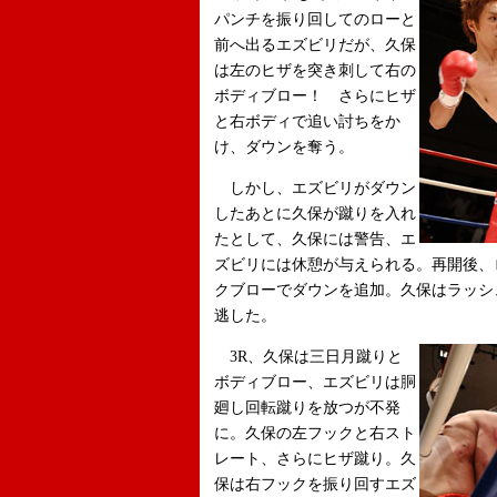
パンチを振り回してのローと
前へ出るエズビリだが、久保
は左のヒザを突き刺して右の
ボディブロー！ さらにヒザ
と右ボディで追い討ちをか
け、ダウンを奪う。
しかし、エズビリがダウン
したあとに久保が蹴りを入れ
たとして、久保には警告、エ
ズビリには休憩が与えられる。再開後、
クブローでダウンを追加。久保はラッシ
逃した。
3R、久保は三日月蹴りと
ボディブロー、エズビリは胴
廻し回転蹴りを放つが不発
に。久保の左フックと右スト
レート、さらにヒザ蹴り。久
保は右フックを振り回すエズ