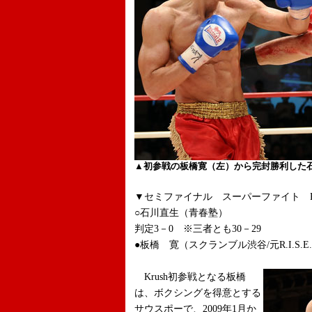
▲初参戦の板橋寛（左）から完封勝利した
▼セミファイナル スーパーファイト Krush 
○石川直生（青春塾）
判定3－0 ※三者とも30－29
●板橋 寛（スクランブル渋谷/元R.I.S
Krush初参戦となる板橋
は、ボクシングを得意とする
サウスポーで、2009年1月か