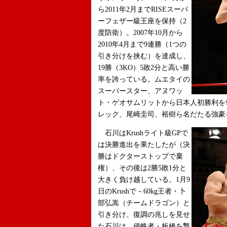
ら2011年2月までRISEスーパ
ーフェザー級王座を保持（2
度防衛）。2007年10月から
2010年4月まで9連勝（1つの
引き分けを挟む）を達成し、
19勝（3KO）5敗2分と高い勝
率を誇っている。ムエタイの
スーパースター、アヌワッ
ト・ゲオサムリットから日本人初勝利を
レック、尾崎圭司、裕樹ら名だたる強豪
石川はKrushライト級GPで
は決勝進出を果たしたが（決
勝はドクターストップで棄
権）、その後は2勝5敗1分と
大きく負け越している。1月9
日のKrushで－60kg王者・卜
部弘嵩（チームドラゴン）と
引き分け、復調の兆しを見せ
た石川は、侵略者・板橋を撃