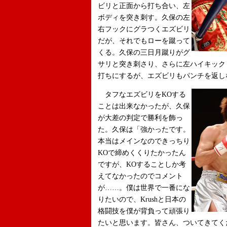
ビリと正面から打ち合い、左
ボディを突き刺す。久保の左
右フックにグラつくエズビリ
だが、それでもローを蹴って
くる。久保の三日月蹴りがグ
サリと突き刺さり、さらに左ハイキック
打ちにするが、エズビリもパンチを返し
タフなエズビリをKOする
ことは出来なかったが、久保
が大差の判定で勝利を飾っ
た。久保は「強かったです。
本当はメインなのできっちり
KOで締めくくりたかったん
ですが、KOすることしか考
えてなかったのでコメント
が……。僕は世界で一番にな
りたいので、Krushと日本の
格闘技を僕が背負って頑張り
たいと思います。皆さん、ついてきてく