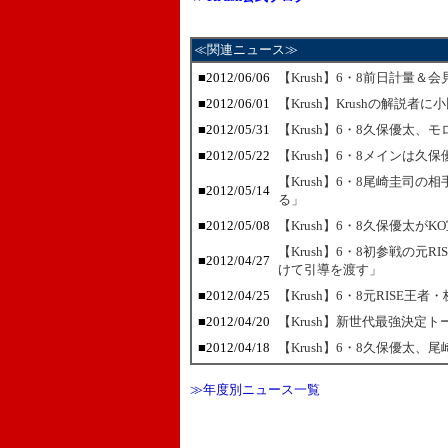
≪関連ニュース≫
■2012/06/06
【Krush】6・8前日計量＆
■2012/06/01
【Krush】Krushの解説者
■2012/05/31
【Krush】6・8久保優太
■2012/05/22
【Krush】6・8メインは久
【Krush】6・8尾崎圭司
■2012/05/14
る」
■2012/05/08
【Krush】6・8久保優太が
【Krush】6・8初参戦の元
■2012/04/27
けて引導を渡す」
■2012/04/25
【Krush】6・8元RISE
■2012/04/20
【Krush】新世代最強決定ト
■2012/04/18
【Krush】6・8久保優太
≫年度別ニュース一覧