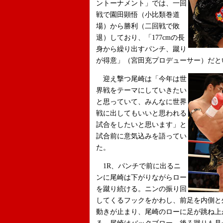
ントーナメント」では、一回
戦で園田顕悟（小比類巻道
場）から勝利（二回戦で敗
退）しており、「177cmの長
身から繰り出すパンチ、蹴り
が得意」（宮田充プロデューサー）だと
迎え撃つ尾崎は「今年は世
界戦をテーマにしていきたい
と思っていて、みんなに世界
戦に出してもいいと思われる
試合をしたいと思います」と
試合前に意気込みを語ってい
た。
1R、パンチで前に出るニ
ンに尾崎は下がりながらロー
を蹴り続ける。ニンの振り回
してくるフックをかわし、前足を内側と
動きが止まり、尾崎のローに足が跳ね上