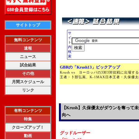
サイトトップ
サ
イ
無料コンテンツ
ト
内
速報
検
ニュース
索
試合結果
GBRの「Krush13」ピックアップ
Krush vs ヨーロッパの3対3対抗戦に出場する
その他
王者・卜部弘嵩、K-1MAX日本王者・久保優
月間スケジュール
リンク
【Krush】久保優太がダウンを奪って未
有料コンテンツ
向へ
特集
クローズアップ！
グッドルーザー
動画