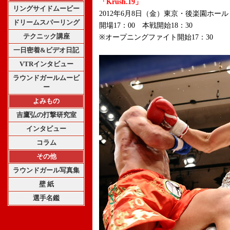
「Krush.19」
リングサイドムービー
2012年6月8日（金）東京・後楽園ホール
ドリームスパーリング
開場17：00 本戦開始18：30
テクニック講座
※オープニングファイト開始17：30
一日密着&ビデオ日記
VTRインタビュー
ラウンドガールムービ
ー
よみもの
吉鷹弘の打撃研究室
インタビュー
コラム
その他
ラウンドガール写真集
壁 紙
選手名鑑