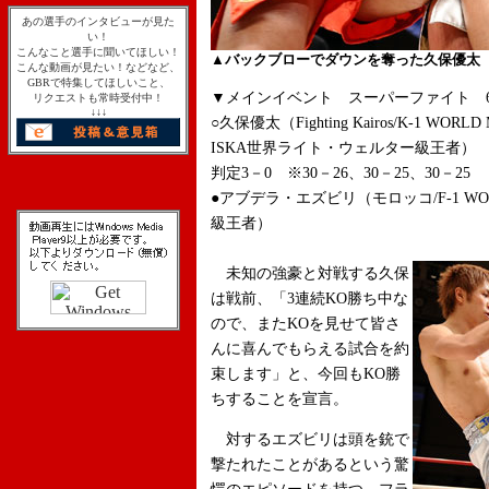
あの選手のインタビューが見た
い！
こんなこと選手に聞いてほしい！
▲バックブローでダウンを奪った久保優太
こんな動画が見たい！などなど、
GBRで特集してほしいこと、
▼メインイベント スーパーファイト 65
リクエストも常時受付中！
↓↓↓
○久保優太（Fighting Kairos/K-1 WORLD M
ISKA世界ライト・ウェルター級王者）
判定3－0 ※30－26、30－25、30－25
●アブデラ・エズビリ（モロッコ/F-1 WO
級王者）
未知の強豪と対戦する久保
は戦前、「3連続KO勝ち中な
ので、またKOを見せて皆さ
んに喜んでもらえる試合を約
束します」と、今回もKO勝
ちすることを宣言。
対するエズビリは頭を銃で
撃たれたことがあるという驚