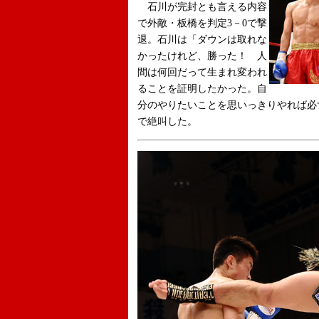
石川が完封とも言える内容
で外敵・板橋を判定3－0で撃
退。石川は「ダウンは取れな
かったけれど、勝った！ 人
間は何回だって生まれ変われ
ることを証明したかった。自
分のやりたいことを思いっきりやれば必
で絶叫した。