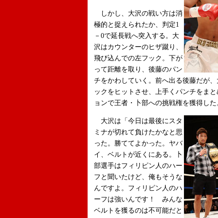
しかし、大沢の戦い方は消
極的と捉えられたか、判定1
－0で延長戦へ突入する。大
沢はカウンターのヒザ蹴り、
飛び込んでの左フック。下が
って距離を取り、後藤のパン
チをかわしていく。前へ出る後藤だが、
ックをヒットさせ、上手くパンチをまと
ョンで王者・卜部への挑戦権を獲得した
大沢は「今日は最後にスタ
ミナが切れて負けたかなと思
った。勝ててよかった。ヤバ
イ、ベルトが近くにある。卜
部選手はフィリピン人のハー
フと聞いたけど、俺もそうな
んですよ。フィリピン人のハ
ーフは強いんです！ みんな
ベルトを獲るのは不可能だと