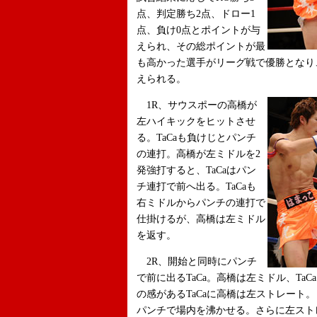
点、判定勝ち2点、ドロー1
点、負け0点とポイントが与
えられ、その総ポイントが最
も高かった選手がリーグ戦で優勝となり、
えられる。
1R、サウスポーの高橋が
左ハイキックをヒットさせ
る。TaCaも負けじとパンチ
の連打。高橋が左ミドルを2
発強打すると、TaCaはパン
チ連打で前へ出る。TaCaも
右ミドルからパンチの連打で
仕掛けるが、高橋は左ミドル
を返す。
2R、開始と同時にパンチ
で前に出るTaCa。高橋は左ミドル、Ta
の感があるTaCaに高橋は左ストレート
パンチで場内を沸かせる。さらに左ストレ