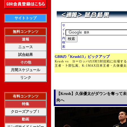
サイトトップ
サ
イ
無料コンテンツ
ト
内
速報
検
ニュース
索
試合結果
GBRの「Krush13」ピックアップ
Krush vs ヨーロッパの3対3対抗戦に出場する
その他
王者・卜部弘嵩、K-1MAX日本王者・久保優
月間スケジュール
リンク
【Krush】久保優太がダウンを奪って未
有料コンテンツ
向へ
特集
クローズアップ！
動画
リングサイドムービー