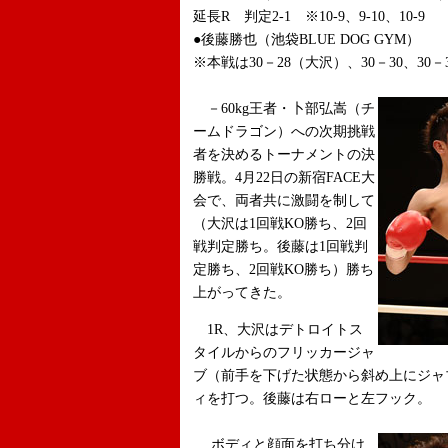
延長R 判定2-1 ※10-9、9-10、10-9
●後藤勝也（池袋BLUE DOG GYM）
※本戦は30－28（大沢）、30－30、30－
－60kg王者・卜部弘嵩（チ
ームドラゴン）への次期挑戦
者を決めるトーナメントの決
勝戦。4月22日の新宿FACE大
会で、両者共に激闘を制して
（大沢は1回戦KO勝ち、2回
戦判定勝ち。後藤は1回戦判
定勝ち、2回戦KO勝ち）勝ち
上がってきた。
1R、大沢はデトロイトス
タイルからのフリッカージャ
ブ（前手を下げた状態から斜め上にジャ
ィを打つ。後藤は右ローと左フック。
ボディと顔面を打ち分け