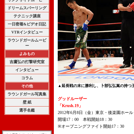
ドリームスパーリング
テクニック講座
一日密着&ビデオ日記
VTRインタビュー
ラウンドガールムービ
ー
よみもの
吉鷹弘の打撃研究室
インタビュー
コラム
▲延長戦の末に勝利し、卜部弘弘嵩の持つ
その他
ラウンドガール写真集
グッドルーザー
壁 紙
「Krush.19」
選手名鑑
2012年6月8日（金）東京・後楽園ホール
開場17：00 本戦開始18：30
※オープニングファイト開始17：30