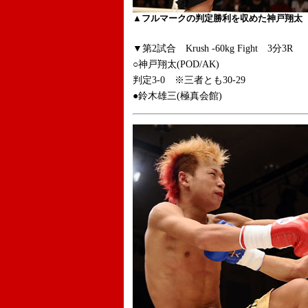
▲フルマークの判定勝利を収めた神戸翔太
▼第2試合 Krush -60kg Fight 3分3R
○神戸翔太(POD/AK)
判定3-0 ※三者とも30-29
●鈴木雄三(極真会館)