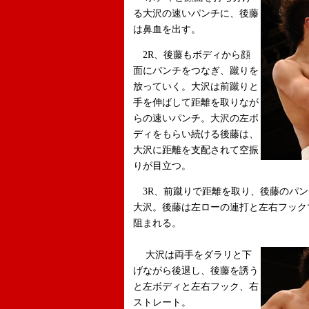
る大沢の速いパンチに、後藤
は鼻血を出す。
2R、後藤もボディから顔
面にパンチをつなぎ、蹴りを
放っていく。大沢は前蹴りと
手を伸ばして距離を取りなが
らの速いパンチ。大沢の左ボ
ディをもらい続ける後藤は、
大沢に距離を支配されて空振
りが目立つ。
3R、前蹴りで距離を取り、後藤のパン
大沢。後藤は左ローの連打と左右フック
阻まれる。
大沢は両手をダラリと下
げながら後退し、後藤を誘う
と左ボディと左右フック、右
ストレート。