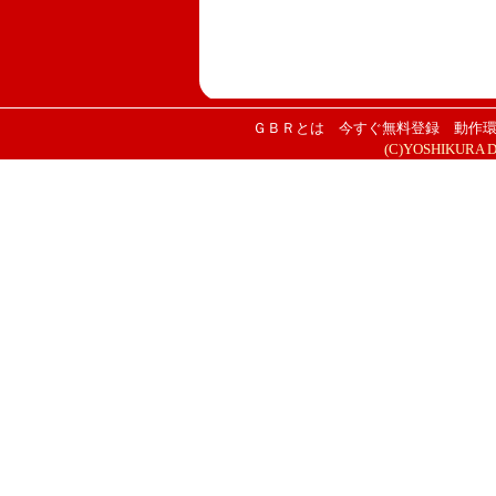
ＧＢＲとは
今すぐ無料登録
動作
(C)YOSHIKURA DES