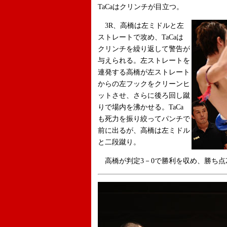
TaCaはクリンチが目立つ。
3R、高橋は左ミドルと左
ストレートで攻め、TaCaは
クリンチを繰り返して警告が
与えられる。左ストレートを
連発する高橋が左ストレート
からの左フックをクリーンヒ
ットさせ、さらに後ろ回し蹴
りで場内を沸かせる。TaCa
も死力を振り絞ってパンチで
前に出るが、高橋は左ミドル
と二段蹴り。
高橋が判定3－0で勝利を収め、勝ち点