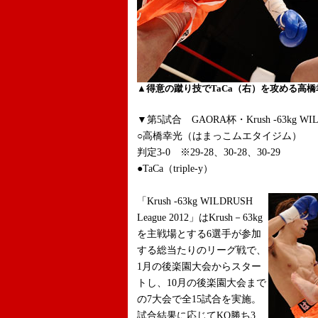
▲得意の蹴り技でTaCa（右）を攻める高橋
▼第5試合 GAORA杯・Krush -63kg WILD
○高橋幸光（はまっこムエタイジム）
判定3-0 ※29-28、30-28、30-29
●TaCa（triple-y）
「Krush -63kg WILDRUSH
League 2012」はKrush－63kg
を主戦場とする6選手が参加
する総当たりのリーグ戦で、
1月の後楽園大会からスター
トし、10月の後楽園大会まで
の7大会で全15試合を実施。
試合結果に応じてKO勝ち3