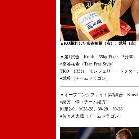
▲KO勝利した京谷祐希（右）。武尊（左）
▼第1試合 Krush－55kg Fight 3分3R
○京谷祐希（Tean Free Style）
TKO 1R3分 ※レフェリー・ドクター
●武尊（チームドラゴン）
▼オープニングファイト第3試合 Krush -63
○緒方 惇（チーム緒方）
判定2-0 ※28-28、30-28、30-28
●佐々木大蔵（チームドラゴン）