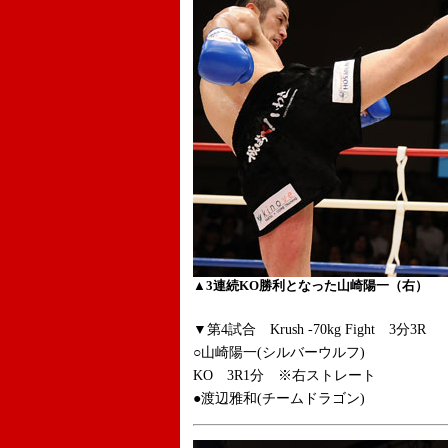
▲3連続KO勝利となった山崎陽一（右）
▼第4試合 Krush -70kg Fight 3分3R
○山崎陽一(シルバーウルフ)
KO 3R1分 ※右ストレート
●渡辺雅和(チームドラゴン)