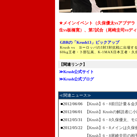
★メインイベント（久保優太vsアブデ
生vs板橋寛）、第7試合（尾崎圭司vs
GBRの「Krush13」ピックアップ
Krush vs ヨーロッパの3対3対抗戦に出場す
60kg王者・卜部弘嵩、K-1MAX日本王者・
【関連リンク】
≫Krush公式サイト
≫Krush公式ブログ
≪関連ニュース≫
■2012/06/06
【Krush】6・8前日計量＆
■2012/06/01
【Krush】Krushの解説者
■2012/05/31
【Krush】6・8久保優太
■2012/05/22
【Krush】6・8メインは久
【Krush】6・8尾崎圭司