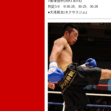
○青津潤平(NPO JEFA)
判定3-0 ※30-28、30-29、30-28
●大滝裕太(ネクサスジム)