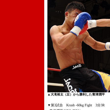
▲大滝裕太（左）から勝利した青津潤平
▼第3試合 Krush -60kg Fight 3分3R