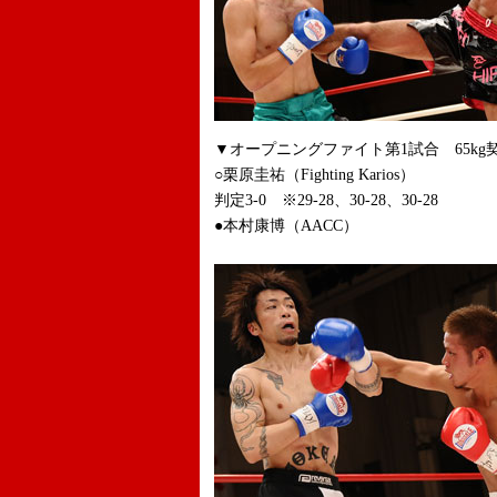
▼オープニングファイト第1試合 65kg
○栗原圭祐（Fighting Karios）
判定3-0 ※29-28、30-28、30-28
●本村康博（AACC）