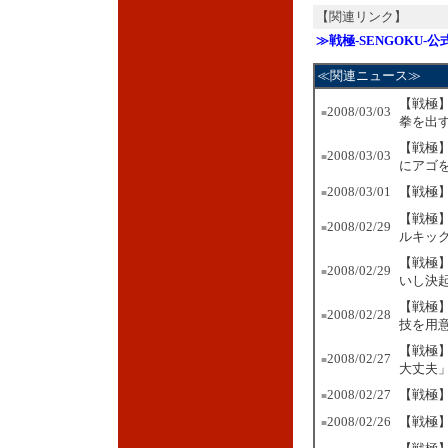
【関連リンク】
≫戦極-SENGOKU-
≪関連ニュース≫
【戦極】
2008/03/03
■
拳を出
【戦極
2008/03/03
■
にアゴ
2008/03/01
【戦極】
■
【戦極
2008/02/29
■
ルキッ
【戦極
2008/02/29
■
いし決
【戦極】
2008/02/28
■
技を用
【戦極
2008/02/27
■
大丈夫
2008/02/27
【戦極】
■
2008/02/26
【戦極
■