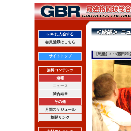
GBRに入会する
会員登録はこちら
【戦極】3・5藤田和
サイトトップ
無料コンテンツ
速報
ニュース
試合結果
その他
月間スケジュール
格闘リンク