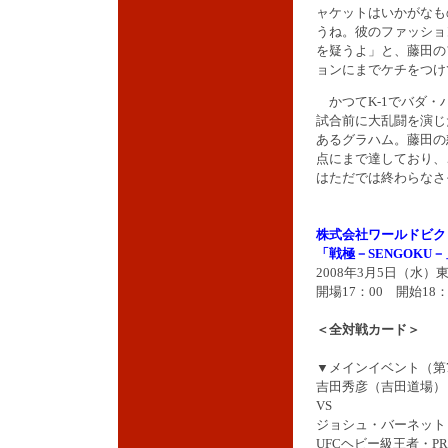
ャケットはいかがなも
うね。彼のファッショ
を疑うよ」と、藤田の
ョンにまでケチをつけ
かつてK-1でバダ・
試合前に大乱闘を演じ
あるグラハム。藤田の
点にまで達しており、
はただでは終わらなさ
株式会社ワールドビク
「戦極－SENGOKU－
2008年3月5日（水
開場17：00 開始18：
＜全対戦カード＞
▼メインイベント（第
吉田秀彦（吉田道場）
VS
ジョシュ・バーネット
UFCヘビー級王者・PRI