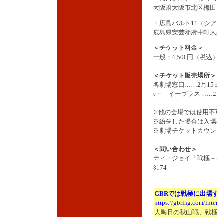
大阪府大阪市北区梅田1
・広島バルト11（シア
広島県安芸郡府中町大
＜チケット料金＞
一般：4,500円（税
＜チケット販売場所＞
各劇場窓口……2月15
e＋ イープラス……2
※他の会場では使用不
※紛失した場合は入場
※劇場チケットカウン
＜問い合わせ＞
ティ・ジョイ「戦極－S
8174
GBRでは戦極に出場
https://gbring.com/int
大晦日の秋山戦、戦