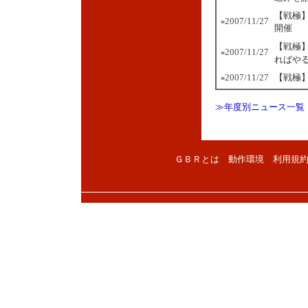
【戦極】
2007/11/27
■
開催
【戦極
2007/11/27
■
ればや
2007/11/27
【戦極
■
≫年度別ニュース一覧
ＧＢＲとは
動作環境
利用規