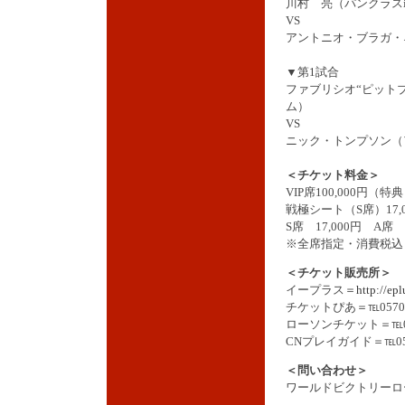
川村 亮（パンクラスi
VS
アントニオ・ブラガ・
▼第1試合
ファブリシオ“ピット
ム）
VS
ニック・トンプソン（
＜チケット料金＞
VIP席100,000円（
戦極シート（S席）17
S席 17,000円 A席 7
※全席指定・消費税込
＜チケット販売所＞
イープラス＝
http://epl
チケットぴあ＝℡0570-0
ローソンチケット＝℡057
CNプレイガイド＝℡0570
＜問い合わせ＞
ワールドビクトリーロード＝