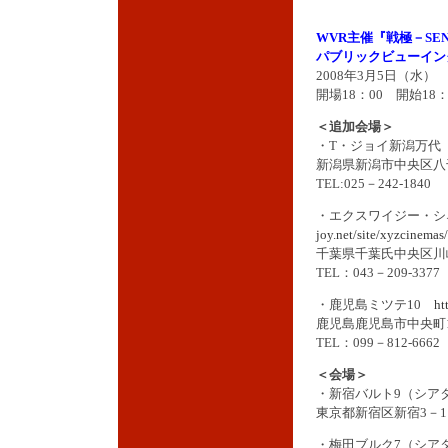
WVR主催『戦極－SE
パブリックビューイン
2008年3月5日（水
開場18：00 開始18：
＜追加会場＞
・T・ジョイ新潟万
新潟県新潟市中央区八千
TEL:025－242-1840
・エクスワイジー・
joy.net/site/xyzcinemas/
千葉県千葉氏中央区川崎
TEL：043－209-3377
・鹿児島ミツテ10
ht
鹿児島鹿児島市中央町1
TEL：099－812-6662
＜会場＞
・新宿バルト9（シア
東京都新宿区新宿3－1
・梅田ブルク7（シア