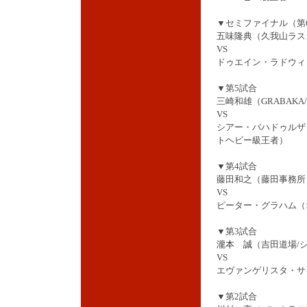
▼セミファイナル（第
五味隆典（久我山ラスカ
VS
ドゥエイン・ラドウィ
▼第5試合
三崎和雄（GRABAKA/
VS
シアー・バハドゥルザ
トヘビー級王者）
▼第4試合
藤田和之（藤田事務所
VS
ピーター・グラハム（オー
▼第3試合
瀧本 誠
（吉田道場/
VS
エヴァンゲリスタ・サ
▼第2試合