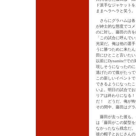
ド派手なジャケットを
ままヘラヘラと笑う。
さらにグラハムは各
が紳士的な態度でコメ
のに対し、藤田の方を
「この試合に呼んでい
光栄だ。俺は他の選手
うに勝つために来たん
田にひとこと言いたい
以前にDynamite!!で
現しそうになったのに
逃げたので腹がたっ
この新しいイベントで
できるようになったこ
いよ。明日の試合でお
リアは終わりになる！
だ！ どうだ、俺が怖
その間中、藤田はグラ
藤田が去った後も、
は「藤田がこの髪型を
なかったなら残念だ。
彼の帽子とおじさんの