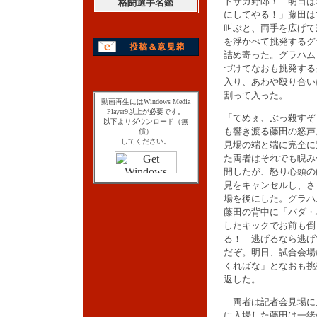
トサカ野郎！ 明日は
格闘選手名鑑
にしてやる！」藤田は
叫ぶと、両手を広げて
を浮かべて挑発するグ
詰め寄った。グラハム
づけてなおも挑発する
入り、あわや殴り合い
割って入った。
動画再生にはWindows Media
Player9以上が必要です。
「てめぇ、ぶっ殺すぞ
以下よりダウンロード（無
も響き渡る藤田の怒声
償）
してください。
見場の端と端に完全に
た両者はそれでも睨み
開したが、怒り心頭の
見をキャンセルし、さ
場を後にした。グラハ
藤田の背中に「バダ・
したキックでお前も倒
る！ 逃げるなら逃げ
だぞ。明日、試合会場
くればな」となおも挑
返した。
両者は記者会見場に
に入場した藤田は一緒