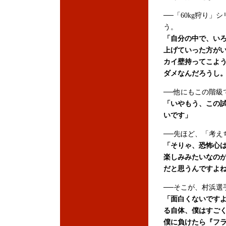
──「60kg狩り
う。
「自分の中で、いろ
上げていった方が
カイ壁持ってこよ
ダメなんだろうし
──他にもこの階級
「いやもう、この
いです」
──先ほど、「考え
「そりゃ、恐怖心
楽しみみたいなの
だと思うんですよ
──そこが、村浜選
「面白くないです
る自体、僕はすご
僕に負けたら『フ