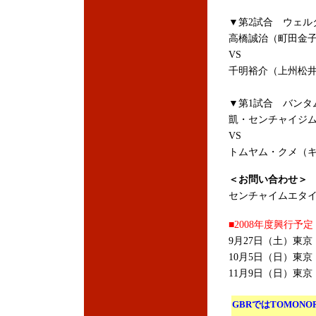
▼第2試合 ウェル
高橋誠治（町田金
VS
千明裕介（上州松
▼第1試合 バンタム
凱・センチャイジ
VS
トムヤム・クメ（
＜お問い合わせ＞
センチャイムエタイジム 
■2008年度興行予定
9月27日（土）東
10月5日（日）東
11月9日（日）東
GBRではTOMON