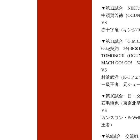
▼第12試合 NJK
中須賀芳徳（OGUN
VS
赤十字竜（キング/
▼第11試合「G.M.C.
63kg契約 3分3R
TOMONORI（O
MACH GO! GO! 
VS
村浜武洋（K-1フェ
ー級王者、元シュー
▼第10試合 日・タ
石毛慎也（東京北星
VS
ガンスワン・BeW
王者）
▼第9試合 交流戦 