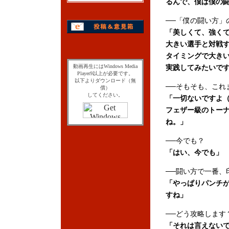
るんで、僕は僕の
──「僕の闘い方」
「美しくて、強く
大きい選手と対戦
タイミングで大き
動画再生にはWindows Media
実践してみたいで
Player9以上が必要です。
以下よりダウンロード（無
──そもそも、これ
償）
してください。
「一切ないですよ（
フェザー級のトー
ね。」
──今でも？
「はい、今でも」
──闘い方で一番、
「やっぱりパンチ
すね」
──どう攻略します
「それは言えない