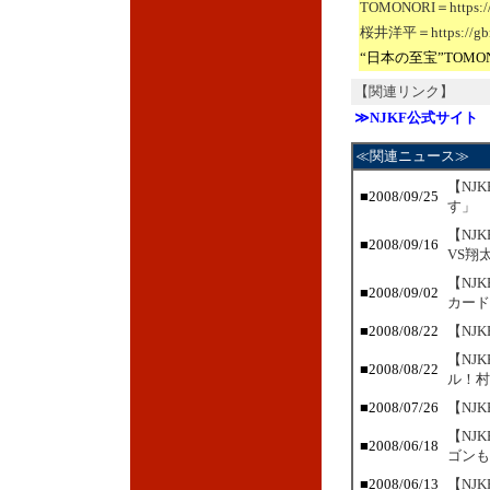
TOMONORI＝https://g
桜井洋平＝https://gbri
“日本の至宝”TOM
【関連リンク】
≫NJKF公式サイト
≪関連ニュース≫
【NJ
■
2008/09/25
す」
【NJ
■
2008/09/16
VS翔
【NJ
■
2008/09/02
カード
■
2008/08/22
【NJ
【NJ
■
2008/08/22
ル！村
■
2008/07/26
【NJ
【NJ
■
2008/06/18
ゴンも
■
2008/06/13
【NJ