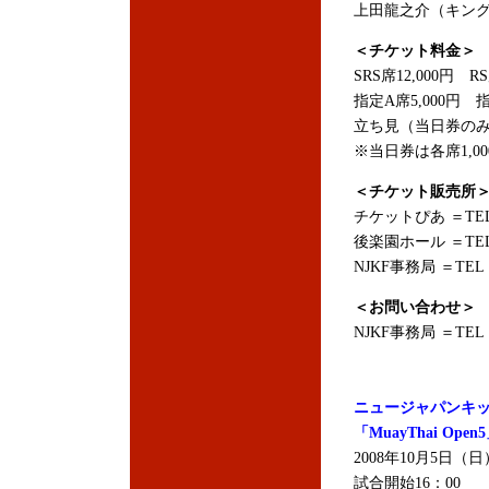
上田龍之介（キン
＜チケット料金＞
SRS席12,000円 R
指定A席5,000円 指
立ち見（当日券のみ）
※当日券は各席1,0
＜チケット販売所
チケットぴあ ＝TEL：0
後楽園ホール ＝TEL：0
NJKF事務局 ＝TEL：0
＜お問い合わせ＞
NJKF事務局 ＝TEL：0
ニュージャパンキッ
「MuayThai Open
2008年10月5日
試合開始16：00