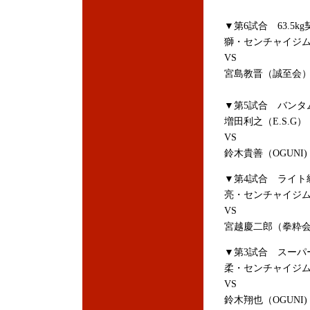
▼第6試合 63.5kg
獅・センチャイジ
VS
宮島教晋（誠至会
▼第5試合 バンタム
増田利之（E.S.G）
VS
鈴木貴善（OGUNI)
▼第4試合 ライト級
亮・センチャイジ
VS
宮越慶二郎（拳粋
▼第3試合 スーパ
柔・センチャイジ
VS
鈴木翔也（OGUNI)