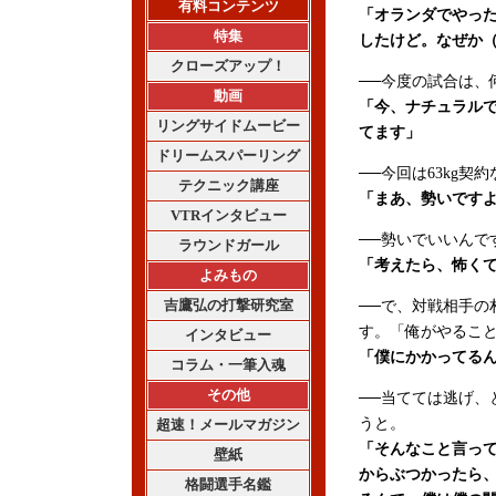
有料コンテンツ
「オランダでやった
特集
したけど。なぜか
クローズアップ！
──今度の試合は、
動画
「今、ナチュラルで5
リングサイドムービー
てます」
ドリームスパーリング
──今回は63kg契
テクニック講座
「まあ、勢いです
VTRインタビュー
──勢いでいいんで
ラウンドガール
「考えたら、怖く
よみもの
吉鷹弘の打撃研究室
──で、対戦相手の
す。「俺がやるこ
インタビュー
「僕にかかってる
コラム・一筆入魂
その他
──当てては逃げ、
うと。
超速！メールマガジン
「そんなこと言っ
壁紙
からぶつかったら
格闘選手名鑑