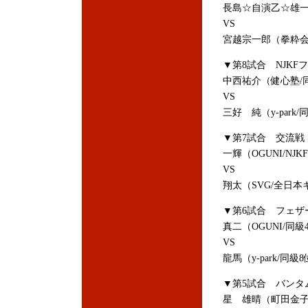
長島☆自演乙☆雄一
VS
宮越宗一郎（拳粋会/
▼第8試合 NJKF
中西祐介（健心塾/
VS
三好 純（y-park/
▼第7試合 交流戦
一輝（OGUNI/NJ
VS
翔太（SVG/全日
▼第6試合 フェザー
真二（OGUNI/同級
VS
龍馬（y-park/同級
▼第5試合 バンタム
星 雄晴（町田金子