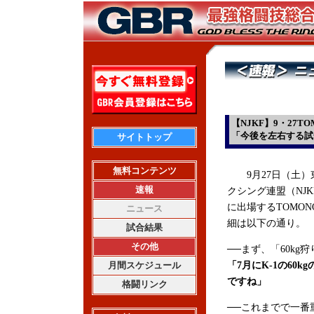
【NJKF】9・27T
「今後を左右する試
サイトトップ
無料コンテンツ
9月27日（土）
速報
クシング連盟（NJKF
に出場するTOMON
ニュース
細は以下の通り。
試合結果
その他
──まず、「60k
月間スケジュール
「7月にK-1の6
ですね」
格闘リンク
──これまでで一番