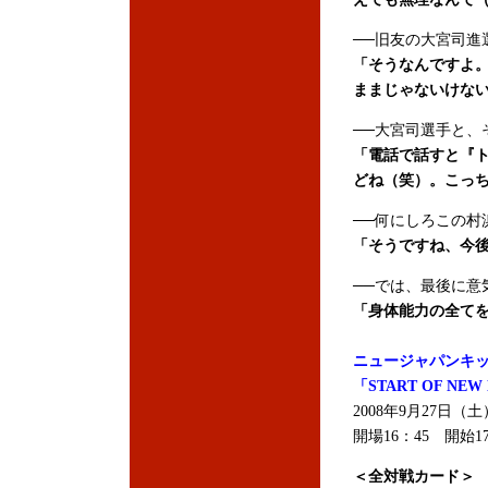
──旧友の大宮司進
「そうなんですよ
ままじゃないけな
──大宮司選手と、
「電話で話すと『
どね（笑）。こっ
──何にしろこの村
「そうですね、今
──では、最後に意
「身体能力の全て
ニュージャパンキ
「START OF N
2008年9月27日
開場16：45 開始1
＜全対戦カード＞