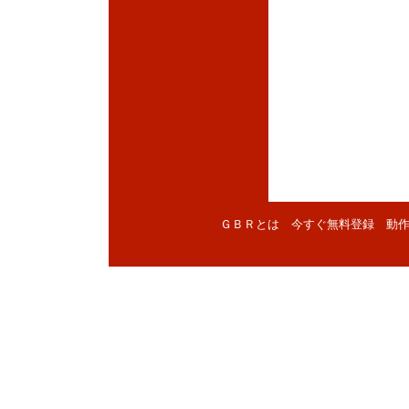
ＧＢＲとは
今すぐ無料登録
動