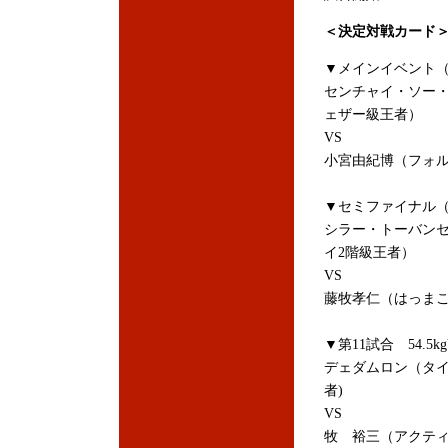
＜決定対戦カード
▼メインイベント（第
センチャイ・ソー・
ェザー級王者）
VS
小宮由紀博（フォルテ
▼セミファイナル（
シラー・トーバンセ
イ2階級王者）
VS
藤牧孝仁（はっま
▼第11試合 54.5kg
デェダムロン（タイ
者)
VS
牧 裕三（アクティ