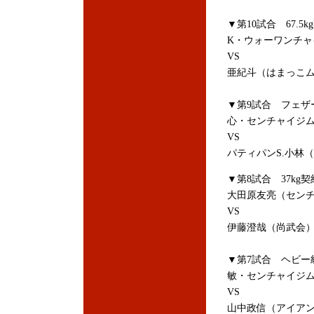
▼第10試合 67.5k
K・ウォーワンチャ
VS
亜紀斗（はまっこ
▼第9試合 フェザー
心・センチャイジ
VS
パティパンS.小
▼第8試合 37kg契
大田原友亮（セン
VS
伊藤澄哉（尚武会
▼第7試合 ヘビー級
敏・センチャイジ
VS
山中政信（アイア