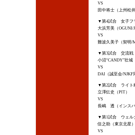
VS
田中将士（上州松井
▼第4試合 女子フ
大浜芳美（OGUNI/J
VS
難波久美子（契明/
▼第3試合 交流戦
小沼“CANDY”壮城（
VS
DAI（誠至会/NJK
▼第2試合 ライト級
立澤伝史（PIT）
VS
長嶋 透（インス
▼第1試合 ウェル
信之助（東京北星
VS