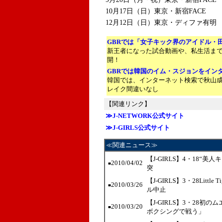
10月17日（日）東京・新宿FACE
12月12日（日）東京・ディファ有明
GBRでは「女子キック界のアイドル・
新王者になった試合動画や、私生活ま
開！
GBRでは韓国のイム・スジョンをイン
韓国では、インターネット検索で秋山
レイク間違いなし
【関連リンク】
≫J-NETWORK公式サイト
≫J-GIRLS公式サイト
≪関連ニュース≫
【J-GIRLS】4・18
2010/04/02
■
突
【J-GIRLS】3・28Lit
2010/03/26
■
ル中止
【J-GIRLS】3・28初のム
2010/03/20
■
ボクシングで戦う」