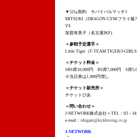
▼52㎏契約 サバイバルマッチ1
MITSUKI（DRAGON GYM/フライ級
VS
加賀有美子（名古屋JKF)
＜参戦予定選手＞
Little Tiger（F-TEAM TIGER/J-
＜チケット料金＞
SRS席10,000円 RS席7,000円 S席5,
※当日券は1,000円増し
＜チケット販売所＞
チケットぴあ
＜問い合わせ＞
J-NETWORK株式会社＝TEL：03－341
e-mail：
ishigaki@kickboxing.co.jp
J-NETWORK