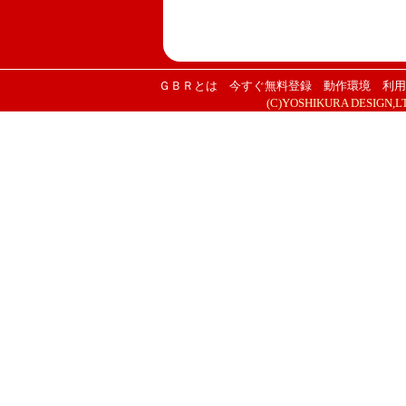
ＧＢＲとは
今すぐ無料登録
動作環境
利用
(C)YOSHIKURA DESIGN,LTD. 