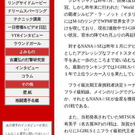
グレイシャアは昨年7月、自身2度目と
リングサイドムービー
冠。しかし昨年末に行われた『World Que
ドリームスパーリング
の覇者シルビア・ラ・ノット（イタリ
テクニック講座
にはM-1のリングでWPMF世界女
一日密着&ビデオ日記
けを喫しており、現在2連敗中でJ-G
い状況。背水の陣で4カ月ぶりの再起
VTRインタビュー
ラウンドガール
対するNANA☆SEは昨年１月にデ
よみもの
としたアグレッシブなファイトスタ
吉鷹弘の打撃研究室
手をあと一歩のところまで追い込む
ろ。最新のランキングではJ-GIRL
インタビュー
１年で上位ランカー入りを果たして
コラム
その他
フライ級次期王座挑戦者決定トーナメ
フライ級戦線。メインのリングでグ
壁 紙
か、それともNANA☆SEが金星を
格闘選手名鑑
の1戦である。
また、当初発表されていたMITSUKI（
有美子（名古屋JKF)の1戦は、加賀
あの選手のインタビューが見た
い！
わりにJ-GIRLSミニフライ級初代王者
こんなこと選手に聞いてほしい！