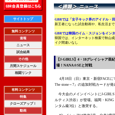
サイトトップ
GBRでは「女子キック界のアイドル・
新王者になった試合動画や、私生活まで
無料コンテンツ
GBRでは韓国のイム・スジョンをイン
韓国では、インターネット検索で秋山成
速報
イク間違いなし
ニュース
試合結果
その他
【J-GIRLS】4・18グレイシャア
場！NANA☆SEと対戦
月間スケジュール
格闘リンク
4月18日（日）東京・新宿FACEにて開催さ
The stone～7』の追加対戦カードが
有料コンテンツ
今大会のメインイベントにJ-GIR
特集
ルティス渋谷）が登場。福岡・KING EX
クローズアップ！
ンタム級3位）と激突する。
動画