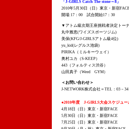
「J-GIRLS Catch The stone～8」
2010年5月30日（日）東京・新宿FAC
開場:17：00 試合開始17：30
▼アトム級次期王座挑戦者決定トー
丸中雅恵(ワイズスポーツジム)
美保(KFG/J-GIRLSアトム級4位)
yu_kid(レグルス池袋)
PIRIKA（ミルキーウェイ）
奥村ユカ（S-KEEP）
443（フォルティス渋谷）
山田真子（Weed GYM）
＜お問い合わせ＞
J-NETWORK株式会社＝TEL：03－341
●2010年度 J-GIRLS大会スケジュー
4月18日（日）東京・新宿FACE
5月30日（日）東京・新宿FACE
7月25日（日）東京・新宿FACE
9月20日（月・祝）東京・新宿FACE