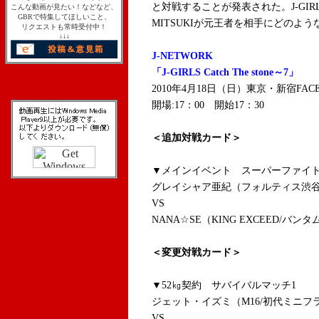
と対戦することが発表された。J-GI
こんな動画が見たい！などなど、
GBRで特集してほしいこと、
MITSUKIが元王者を相手にどのよ
リクエストも常時受付中！
↓↓↓
J-NETWORK
「J-GIRLS Catch The stone～7」
2010年4月18日（日）東京・新宿FAC
開場:17：00 開始17：30
＜追加対戦カード＞
▼メインイベント スーパーファイト 
グレイシャア亜紀（フォルティス渋谷
VS
NANA☆SE（KING EXCEED/バン
＜変更対戦カード＞
▼52㎏契約 サバイバルマッチ1
ジェット・イズミ（M16/初代ミニフ
VS