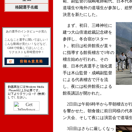
範、副監督の成嶋竜師範代、日本代
格闘選手名鑑
道場生や海外の道場生が参加し、総勢
決意を新たにした。
まず、初日、三峰神社に
あの選手のインタビューが見た
建つ大山倍達総裁記念碑を
い！
参拝し、冬合宿がスター
こんなこと選手に聞いてほしい！
こんな動画が見たい！などなど、
ト。初日は松井館長が直々
GBRで特集してほしいこと、
リクエストも常時受付中！
に指導する館長稽古で1年の
↓↓↓
稽古始めが行われ、その
後、日本代表選手と強化選
手は木山監督・成嶋副監督
による代表稽古で汗を流
し、夜には松井館長による
館長講話が開かれた。
2日目は午前6時半から早朝稽古が
を響かせた。朝食後に前日同様の代表
ン大会、そして夜には演芸会で道場
3日目はさらに厳しくなっ