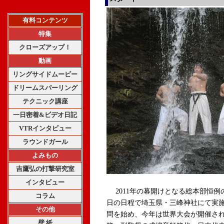
有料コンテンツ
特集
クローズアップ！
動画
リングサイドムービー
ドリームスパーリング
テクニック講座
一日密着&ビデオ日記
VTRインタビュー
ラウンドガール
よみもの
吉鷹弘の打撃研究室
インタビュー
2011年の幕開けとなる総本部恒例の冬
コラム
日の日程で埼玉県・三峰神社にて実
その他
問を始め、今年は世界大会が開催さ
壁 紙