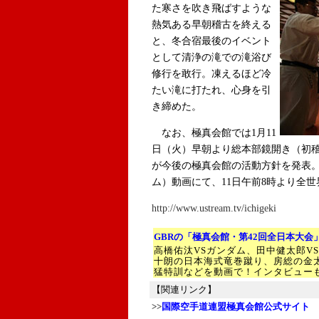
た寒さを吹き飛ばすような
熱気ある早朝稽古を終える
と、冬合宿最後のイベント
として清浄の滝での滝浴び
修行を敢行。凍えるほど冷
たい滝に打たれ、心身を引
き締めた。
なお、極真会館では1月11
日（火）早朝より総本部鏡開き（初
が今後の極真会館の活動方針を発表。
ム）動画にて、11日午前8時より全
http://www.ustream.tv/ichigeki
GBRの
「
極真会館・第42回全日本大会
高橋佑汰VSガンダム、田中健太郎V
十朗の日本海式竜巻蹴り、房総の金
猛特訓などを動画で！インタビュー
【関連リンク】
>>
国際空手道連盟極真会館
公式サイト