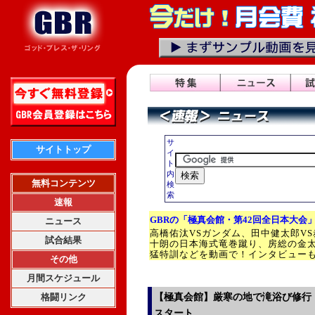
サ
サイトトップ
イ
ト
内
無料コンテンツ
検
索
速報
GBRの
「
極真会館・第42回全日本大会
ニュース
高橋佑汰VSガンダム、田中健太郎V
試合結果
十朗の日本海式竜巻蹴り、房総の金
猛特訓などを動画で！インタビュー
その他
月間スケジュール
格闘リンク
【極真会館】厳寒の地で滝浴び修行！
スタート