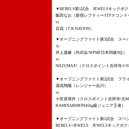
▼REBELS第1試合 JEWELSキックボ
飯田なお（新宿レフティー/ITFテコンドー
vs
百花（T.B.NATION）
▼オープニングファイト第3試合 スーパ
ル
井上遊麻（尚武会/WPMF日本同級9位）
vs
NIIZUMAX!（クロスポイント吉祥寺/J-
▼オープニングファイト第2試合 フライ
湯浅翔陽（レンジャー品川）
vs
小笠原瑛作（クロスポイント吉祥寺/元M-
KAMINARIMON45kg級ジュニア王者）
▼オープニングファイト第1試合 ス
REBELS×JEWELS JEWELSキックボ