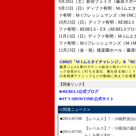
8月28日（土）新宿フェイス（藤原スポ
9月11日（日）ディファ有明：M-1ムエ
ァ有明：M-1フレッシュマンズ（M-1M
10月23日（日）ディファ有明：REBEL
ファ有明：REBELS－EX（REBELS
11月13日（日）ディファ有明：M-1ム
ファ有明：M-1フレッシュマンズ（M-1
12月23日（金・祝）後楽園ホール：藤
GBRの「M-1ムエタイチャレンジ」＆「RE
藤原ジム4人衆のガチンコ総当り戦スパーリン
ック会長がヒジ打ちを直伝、腕を折る強いミド
の首相撲テクニックなどの動画に加えて出場選
【関連リンク】
≫REBELS公式ブログ
≫IT'S SHOWTIME公式サイト
≪関連ニュース≫
■2011/07/08
【レベルス】7・18梅野源
【レベルス】7・18最強の
■2011/07/05
らしを斬り刻む」