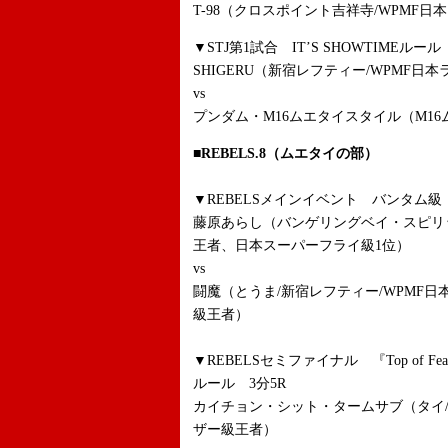
T-98（クロスポイント吉祥寺/WPMF日
▼STJ第1試合 IT’S SHOWTIMEルール 
SHIGERU（新宿レフティー/WPMF日
vs
プンダム・M16ムエタイスタイル（M1
■REBELS.8（ムエタイの部）
▼REBELSメインイベント バンタム級 
藤原あらし（バンゲリングベイ・スピリッ
王者、日本スーパーフライ級1位）
vs
闘魔（とうま/新宿レフティー/WPMF日本
級王者）
▼REBELSセミファイナル 『Top of Fe
ルール 3分5R
カイチョン・シット・タームサブ（タイ
ザー級王者）