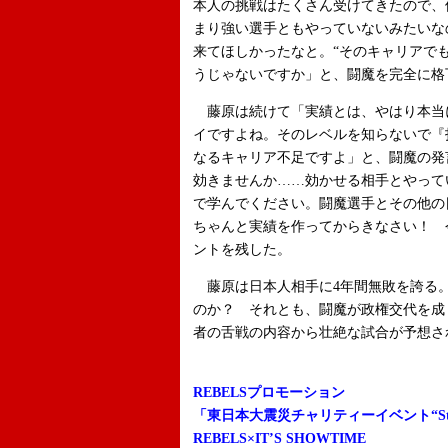
本人の挑戦はたくさん受けてきたので、
まり強い選手ともやっていないみたいな
来てほしかったなと。“そのキャリアで
うじゃないですか」と、闘魔を完全に格
藤原は続けて「実績とは、やはり本当
イですよね。そのレベルを知らないで『
なるキャリア不足ですよ」と、闘魔の発
効きませんか……効かせる相手とやって
で学んでください。闘魔選手とその他の
ちゃんと実績を作ってからきなさい！ 
ントを残した。
藤原は日本人相手に4年間無敗を誇る
のか？ それとも、闘魔が政権交代を成
者の舌戦の内容から壮絶な試合が予想さ
REBELSプロモーション
「東日本大震災チャリティーイベント“Stand
REBELS×IT’S SHOWTIME