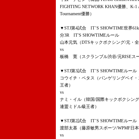
FIGHTING NETWORK KHAN優勝、K-1 
Tournament優勝）
▼STJ第4試合 IT’S SHOWTIME世界
分3R IT'S SHOWTIMEルール
山本元気（DTSキックボクシング/元・
vs
板橋 寛（スクランブル渋谷/元RISE
▼STJ第3試合 IT’S SHOWTIMEルー
コウイチ・ペタス（バンゲリングベイ・ス
王者）
vs
ナミ・イル（韓国/国際キックボクシン
連盟ミドル級王者）
▼STJ第2試合 IT’S SHOWTIMEルール
渡部太基（藤原敏男スポーツ/WPMF日
vs