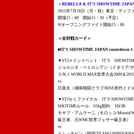
～REBELS.8 & IT’S SHOWTIME JAPAN
2011年7月18日（月・祝）東京・ディフ
開場15：00 開始15：30（予定）
※オープニングファイト開始15：00
＜全対戦カード＞
■IT’S SHOWTIME JAPAN countdow
▼STJメインイベント IT’S SHOWTI
ジョルジオ・ペトロシアン（イタリア/
ス/K-1 WORLD MAX世界大会2009＆20
vs
日菜太（湘南格闘クラブ/RISE初代ミド
▼STJセミファイナル IT’S SHOWTIM
SHOTIMEルール 65kg契約 3分3R
モサブ・アムラーニ（モロッコ/Mousi
級王者、元WMC世界フェザー級王者）
vs
イム・チビン（韓国/TEAM CHIBIN/KH