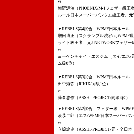
vs
梅野源治（PHOENIX/M-1フェザー級
ルール日本スーパーバンタム級王者、元
▼REBELS第4試合 WPMF日本ルール
増田博正（スクランブル渋谷/元WPMF
ライト級王者、元J-NETWORKフェザ
vs
ヨーゲンチャイ・エスジム（タイ/エス
ム級8位）
▼REBELS第3試合 WPMF日本ルール
田中秀弥（RIKIX/同級1位）
vs
藤倉悠作（ASSHI-PROJECT/同級4位）
▼REBELS第2試合 フェザー級 WPM
湊恭二郎（エス/WPMF日本スーパーバン
vs
立嶋篤史（ASSHI-PROJECT/元・全