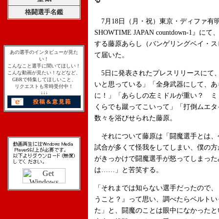
格闘選手名鑑
7月18日（月・祝）東京・ディファ有明で行わ
SHOWTIME JAPAN countdown
する藤原あらし（バンゲリングベイ・ス
あの選手のインタビューが見た
て届いた。
い！
こんなこと選手に聞いてほしい！
5日に発表されたプレスリリースにて
こんな動画が見たい！などなど、
GBRで特集してほしいこと、
いと思っている」「全身武器にして、あ
リクエストも常時受付中！
↓↓↓
に！」「あらしの左ミドルが重い？ ミ
くらでも蹴ってこいって」「打倒ムエタ
数々を浴びせられた藤原。
それについて藤原は「闘魔選手とは、
試合が多くて怪我をしてしまい、僕の方
がきっかけで闘魔選手が怒ってしまった
は……」と苦笑する。
「それまでは知らない選手だったので、
うこと？』って思い、調べたらベルトい
た」と、闘魔のことは眼中になかったと