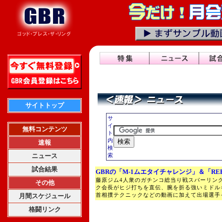
サイトトップ
サ
イ
無料コンテンツ
ト
内
速報
検
ニュース
索
試合結果
GBRの「M-1ムエタイチャレンジ」＆「RE
藤原ジム4人衆のガチンコ総当り戦スパーリン
その他
ク会長がヒジ打ちを直伝、腕を折る強いミドル
首相撲テクニックなどの動画に加えて出場選手
月間スケジュール
格闘リンク