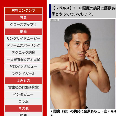
【レベルス】7・18闘魔の挑発に藤原
有料コンテンツ
手とやってないでしょ？」
特集
クローズアップ！
動画
リングサイドムービー
ドリームスパーリング
テクニック講座
一日密着&ビデオ日記
VTRインタビュー
ラウンドガール
よみもの
吉鷹弘の打撃研究室
インタビュー
コラム
その他
▲闘魔（右）の挑発に藤原あらし（左）も
壁 紙
る