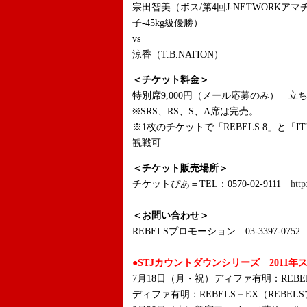
宗田智美（ボス/第4回J-NETWORK
子-45kg級優勝）
vs
涼香（T.B.NATION）
＜チケット料金＞
特別席9,000円（メール応募のみ） 立ち見
※SRS、RS、S、A席は完売。
※1枚のチケットで「REBELS.8」と「IT’S S
観戦可
＜チケット販売場所＞
チケットぴあ＝TEL：0570-02-9111
http
＜お問い合わせ＞
REBELSプロモーション 03-3397-0752
●STJカウントダウンシリーズ 2011年
7月18日（月・祝）ディファ有明：REBE
ディファ有明：REBELS－EX（REBE