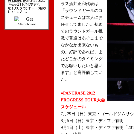
ラス酒井正和代表は
「ラウンドガールのコ
スチュームは本人にお
任せしてました。初め
てのラウンドガール挑
戦で普通はあそこまで
なかなか出来ないも
の。好評であれば、ま
たどこかのタイミング
でお願いしたいと思い
ます」と高評価してい
た。
●PANCRASE 2012
PROGRESS TOUR大会
スケジュール
7月29日（日）東京・ゴールドジムサ
8月5日（日）東京・ディファ有明
9月1日（土）東京・ディファ有明「20