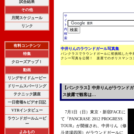
試合結果
その他
サ
月間スケジュール
イ
ト
リンク
内
検
索
有料コンテンツ
中井りんのラウンドガール写真集
特集
パンクラスでラウンドガールに初挑戦した中
クシー写真を公開！ 楽屋でのポリスマンコ
クローズアップ！
動画
リングサイドムービー
ドリームスパーリング
【パンクラス】中井りんがラウンドガ
テクニック講座
ス披露で観客は…
一日密着&ビデオ日記
VTRインタビュー
7月1日（日）東京・新宿FACEに
ラウンドガールムービ
て『PANCRASE 2012 PROGRESS
ー
TOUR』が開催され、中井りん（修
よみもの
斗道場四国）がラウンドガールに