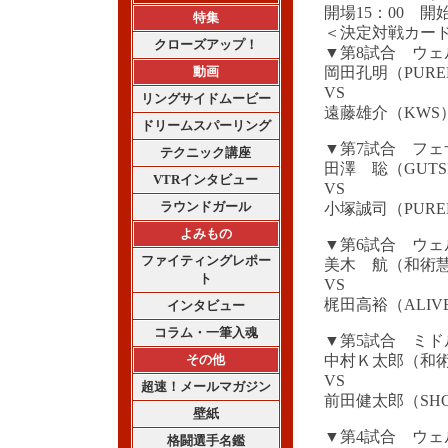
開場15：00 開始
特集
＜決定対戦カー
クローズアップ！
▼第8試合 ウェ
動画
岡田孔明（PURE
VS
リングサイドムービー
遠藤雄介（KWS
ドリームスパーリング
▼第7試合 フェ
テクニック講座
田澤 聡（GUT
VTRインタビュー
VS
ラウンドガール
小塚誠司（PURE
よみもの
▼第6試合 ウェ
ファイティングレポー
美木 航（和術慧
ト
VS
梶田高裕（ALIV
インタビュー
コラム・一筆入魂
▼第5試合 ミド
その他
中村Ｋ太郎（和
VS
超速！メールマガジン
前田健太郎（SHOO
壁紙
▼第4試合 ウェ
格闘選手名鑑