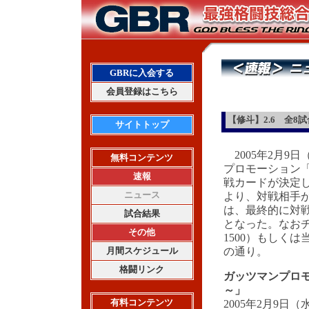
GBRに入会する
会員登録はこちら
【修斗】2.6 全8
サイトトップ
2005年2月9
無料コンテンツ
プロモーション「
速報
戦カードが決定
ニュース
より、対戦相手が
は、最終的に対
試合結果
となった。なおチケ
その他
1500）もしく
月間スケジュール
の通り。
格闘リンク
ガッツマンプロモ
～」
有料コンテンツ
2005年2月9