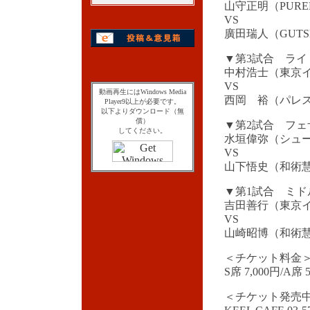
山守正明（PURE
VS
廣田瑞人（GUT
▼第3試合 ライ
中村浩士（東京
VS
動画再生にはWindows Media
西岡 裕（パレ
Player9以上が必要です。
以下よりダウンロード（無
償）
▼第2試合 フェ
してください。
水垣偉弥（シュ
VS
山下悟史（和術
▼第1試合 ミド
吉田善行（東京
VS
山崎昭博（和術
＜チケット料金
S席 7,000円/A席 
＜チケット発売