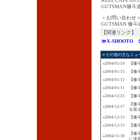
KEEL CAFE 03-57
GUTSMAN修斗道場 
＜お問い合わせ
GUTSMAN 修斗道場
【関連リンク】
≫X-SHOOTO
≪その他の主なニュ
2004/01/19
【修
■
2004/01/15
【修
■
2004/01/15
【修斗
■
2004/01/11
【修斗
■
2004/12/25
【修
■
【修
2004/12/17
■
を迎
2004/12/13
【修
■
2004/12/13
【修
■
【修
2004/11/30
■
に決