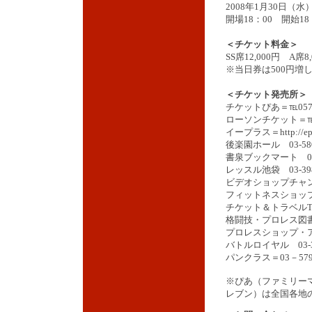
2008年1月30日（
開場18：00 開始18
＜チケット料金＞
SS席12,000円 A席8
※当日券は500円増
＜チケット発売所＞
チケットぴあ＝℡0570
ローソンチケット＝℡05
イープラス＝http://eplus
後楽園ホール 03-580
書泉ブックマート 03-3
レッスル池袋 03-398
ビデオショップチャンピオ
フィットネスショップ水道
チケット＆トラベルT-1 
格闘技・プロレス図書館 
プロレスショップ・アンビ
バトルロイヤル 03-35
パンクラス＝03－579
※ぴあ（ファミリー
レブン）は全国各地