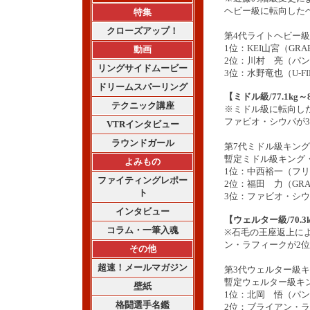
ヘビー級に転向した
特集
クローズアップ！
第4代ライトヘビー
1位：KEI山宮（GRA
動画
2位：川村 亮（パン
リングサイドムービー
3位：水野竜也（U-FI
ドリームスパーリング
【ミドル級/77.1kg～
テクニック講座
※ミドル級に転向し
ファビオ・シウバが
VTRインタビュー
ラウンドガール
第7代ミドル級キン
暫定ミドル級キング
よみもの
1位：中西裕一（フ
ファイティングレポー
2位：福田 力（GR
ト
3位：ファビオ・シ
インタビュー
【ウェルター級/70.3k
コラム・一筆入魂
※石毛の王座返上に
ン・ラフィークが2
その他
超速！メールマガジン
第3代ウェルター級
暫定ウェルター級キ
壁紙
1位：北岡 悟（パン
格闘選手名鑑
2位：ブライアン・ラ