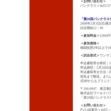
＜お問い合わせ＞
パンクラス＝℡03-579
「第26回パンクラス
2008年2月3日(日)東京
試合開始12：00
＜参加料金＞
3,000円
＜参加資格＞
格闘技歴2年以上で1
＜試合形式＞
ワンマ
申込書取寄せ締切：1
申込締切：1月24日(
申込書取寄せ方法：
宛先まで郵送。または
式HPからもプリント
〒106-0047 東京
株式会社ワールドパ
「第26回パンクラス
＜お問い合わせ＞
P’s LAB東京＝℡03－