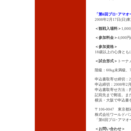
「第6回プロ･アマオ
2008年2月17日(日)東
＜観戦入場料＞
1,00
＜参加料金＞
4,000
＜参加資格＞
18歳以上の心身とも
＜試合形式＞
トーナ
階級：60kg未満級、7
申込書取寄せ締切：20
申込締切：2008年2
申込書取寄せ方法：
記宛先まで郵送。また
横浜・大阪で申込書
〒106-0047 東京
株式会社ワールドパ
「第6回プロ･アマオ
＜お問い合わせ＞