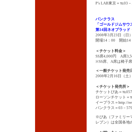
P’s LAB東京＝℡03－
パンクラス
「ゴールドジムサウ
第14回ネオブラッド
2008年3月23日
開場14：00 開始14
＜チケット料金＞
SS席4,000円 A席3,
※SS席、A席は椅子
＜一般チケット発売
2008年2月16日（
＜チケット発売所＞
チケットぴあ＝℡0570
ローソンチケット＝℡05
イープラス＝
http://e
パンクラス＝03－579
※ぴあ（ファミリー
レブン）は全国各地