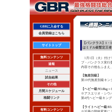
GBRに入会する
会員登録はこちら
【パンクラス】1・
サイトトップ
はミドル級暫定王者
無料コンテンツ
1月1日（火）付け
ブ・パンクラス実行
速報
内容その他をふまえ
ニュース
【無差別級】
試合結果
第10代無差別級キ
その他
【ヘビー級/93.0kg～
月間スケジュール
※アスエリオ・シウ
格闘リンク
第4代ヘビー級キン
【ライトヘビー級/83.9
有料コンテンツ
※近藤の階級変更に