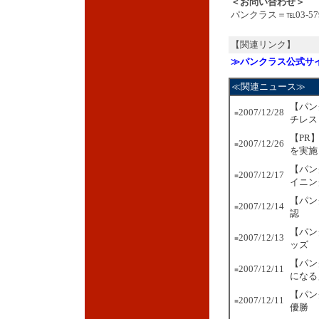
＜お問い合わせ＞
パンクラス＝℡03-579
【関連リンク】
≫パンクラス公式サ
≪関連ニュース≫
【パン
2007/12/28
■
チレス
【PR
2007/12/26
■
を実施
【パン
2007/12/17
■
イニン
【パン
2007/12/14
■
認
【パン
2007/12/13
■
ッズ
【パン
2007/12/11
■
になる
【パン
2007/12/11
■
優勝