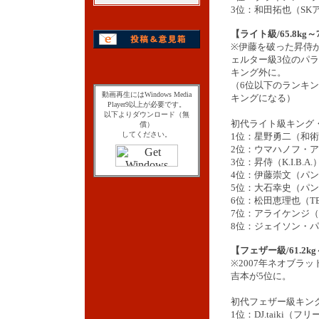
3位：和田拓也（SK
【ライト級/65.8kg～
※伊藤を破った昇侍
ェルター級3位のパ
キング外に。
（6位以下のランキ
動画再生にはWindows Media
キングになる）
Player9以上が必要です。
以下よりダウンロード（無
初代ライト級キング
償）
してください。
1位：星野勇二（和術
2位：ウマハノフ・
3位：昇侍（K.I.B.A.
4位：伊藤崇文（パン
5位：大石幸史（パン
6位：松田恵理也（T
7位：アライケンジ（
8位：ジェイソン・パラチ
【フェザー級/61.2kg
※2007年ネオブラ
吉本が5位に。
初代フェザー級キン
1位：DJ.taiki（フリ