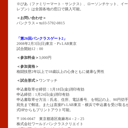
※ぴあ（ファミリーマート・サンクス）、ローソンチケット、イー
レブン）は全国各地の窓口で購入可能。
＜お問い合わせ＞
パンクラス＝℡03-5792-0815
「第26回パンクラスゲート2」
2008年2月3日(日)東京・P's LAB東京
試合開始12：00
＜参加料金＞
3,000円
＜参加資格＞
格闘技歴2年以上で18歳以上の心身ともに健康な男性
＜試合形式＞
ワンマッチ
申込書取寄せ締切：1月18日(金)消印有効
申込締切：1月24日(金)消印有効
申込書取寄せ方法：氏名、住所、電話番号、を明記の上、90円切
宛先まで郵送。または直接P’s LAB東京・横浜で申込書を受け取
式HPからもプリントアウト可能。
〒106-0047 東京都港区南麻布4－2－25
株式会社ワールドパンクラスクリエイト