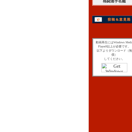
格闘選手名鑑
動画再生にはWindows Medi
Player9以上が必要です。
以下よりダウンロード（無
償）
してください。