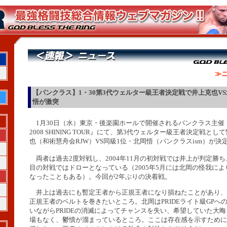
≫ニ
【パンクラス】1・30第3代ウェルター級王者決定戦で井上克也VS
悟が激突
1月30日（水）東京・後楽園ホールで開催されるパンクラス主催『P
2008 SHINING TOUR』にて、第3代ウェルター級王者決定戦と
也（和術慧舟会RJW）VS同級1位・北岡悟（パンクラスism）が決
両者は過去2度対戦し、2004年11月の初対戦では井上が判定勝ち、
目の対戦ではドローとなっている（2005年5月には北岡の怪我に
なったこともある）。今回が2年ぶりの決着戦。
井上は過去にも暫定王者から正規王者になり損ねたことがあり、
正規王者のベルトを巻きたいところ。北岡はPRIDEライト級GPへ
いながらPRIDEの消滅によってチャンスを失い、希望していた大
場もなく、鬱憤が溜まっているところ。ここは存在感を示すために