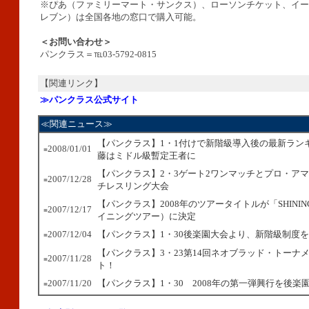
※ぴあ（ファミリーマート・サンクス）、ローソンチケット、イー
レブン）は全国各地の窓口で購入可能。
＜お問い合わせ＞
パンクラス＝℡03-5792-0815
【関連リンク】
≫パンクラス公式サイト
≪関連ニュース≫
【パンクラス】1・1付けで新階級導入後の最新ラン
2008/01/01
■
藤はミドル級暫定王者に
【パンクラス】2・3ゲート2ワンマッチとプロ・ア
2007/12/28
■
チレスリング大会
【パンクラス】2008年のツアータイトルが「SHININ
2007/12/17
■
イニングツアー）に決定
2007/12/04
【パンクラス】1・30後楽園大会より、新階級制度
■
【パンクラス】3・23第14回ネオブラッド・トーナ
2007/11/28
■
ト！
2007/11/20
【パンクラス】1・30 2008年の第一弾興行を後楽
■