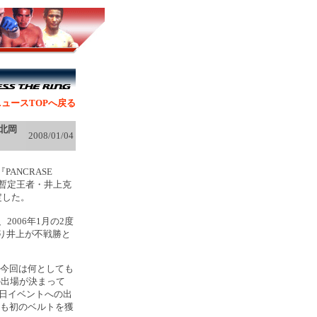
ュースTOPへ戻る
北岡
2008/01/04
ANCRASE
して暫定王者・井上克
定した。
2006年1月の2度
より井上が不戦勝と
今回は何としても
の出場が決まって
晦日イベントへの出
も初のベルトを獲