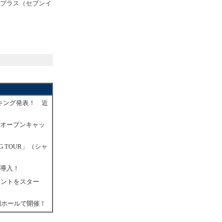
プラス（セブンイ
キング発表！ 近
マオープンキャッ
G TOUR」（シャ
を導入！
メントをスター
園ホールで開催！