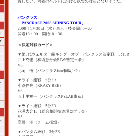
得したい。両者のベルトにかける執念の対決となりそうだ。
パンクラス
「PANCRASE 2008 SHINING TOUR」
2008年1月30日（水）東京・後楽園ホール
ー
開場18：00 開始18：30
グ
＜決定対戦カード＞
▼第3代ウェルター級キング・オブ・パンクラス決定戦 5分3R
井上克也（和術慧舟会RJW/暫定王者）
VS
北岡 悟（パンクラスism/同級1位）
▼ライト級戦 5分3R
ー
小路伸亮（KRAZY BEE）
VS
五十里祐一（パンクラスP’sLAB東京）
▼ライト級戦 5分2R
花澤大介13（総合格闘技道場コブラ会）
VS
ン
高橋 渉（チーム桜畑）
▼バンタム級戦 5分2R