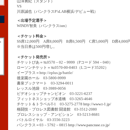
山澤勇紀（スタンド）
VS
川原誠也（パンクラスP’sLAB横浜/デビュー戦）
＜出場予定選手＞
WINDY智美（パンクラスism）
＜チケット料金＞
SS席12,000円 A席8,000円 B席6,500円 C席5,000円 D席4,000
a
※当日券は500円増し。
＜チケット発売所＞
チケットぴあ＝℡0570－02－9999（Pコード 594－040）
ローソンチケット＝℡0570-00-0403（Lコード35202）
イープラス＝http://eplus.jp/battle/
後楽園ホール 03-5800-9999
書泉ブックマート 03-3294-0011
レッスル池袋 03-3989-0056
ビデオショップチャンピオン 03-3221-6237
フィットネスショップ水道橋 03-3265-4646
チケット＆トラベルT-1 03-5275-2778
http://www.t-1.jp/
格闘技・プロレス図書館 闘道館 03-3512-2080
プロレスショップ・アンビション 03-5213-8681
バトルロイヤル 03-3556-3223
パンクラス＝03－5792－0815
http://www.pancrase.co.jp/