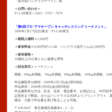
「第26回パンクラスゲート2」係
＜お問い合わせ＞
P’s LAB東京＝℡03－5792－7079
「第6回プロ･アマオープン キャッチレスリング トーナメント」
2008年2月17日(日)東京・P’s LAB東京
＜観戦入場料＞
1,000円
＜参加料金＞
4,000円(P’s LAB、パンクラス認可ジムは3,000円)
＜参加資格＞
18歳以上の心身ともに健康な男性
＜試合形式＞
トーナメント
階級：60kg未満級、70kg未満級、80kg未満級、100kg未満級、100
申込書取寄せ締切：2008年2月1日(金)消印有効
申込締切：2008年2月8日(金)消印有効
申込書取寄せ方法：氏名、住所、電話番号、を明記の上、90円切
記宛先まで郵送。またはパンクラス公式HPよりプリントアウト、直接P
横浜・大阪で申込書を受け取ることも可能。
〒106-0047 東京都港区南麻布4－2－25