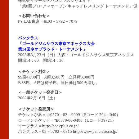
株式会社ワールドパンクラスクリエイト
「第6回プロ･アマオープン キャッチレスリング トーナメント」係
＜お問い合わせ＞
P’s LAB東京＝℡03－5792－7079
パンクラス
「ゴールドジムサウス東京アネックス大会
第14回ネオブラッド・トーナメント」
2008年3月23日（日）大森・ゴールドジムサウス東京アネックス
開場14：00 開始14：30
＜チケット料金＞
SS席4,000円 A席3,500円 立見席3,000円
※SS席、A席は椅子席。当日券は500円増し。
＜一般チケット発売日＞
2008年2月16日（土）
＜チケット発売所＞
チケットぴあ＝℡0570－02－9999（Pコード 594－040）
ローソンチケット＝℡0570-00-0403（Lコード39721）
イープラス＝
http://eee.eplus.co.jp/
パンクラス＝03－5792－0815
http://www.pancrase.co.jp/