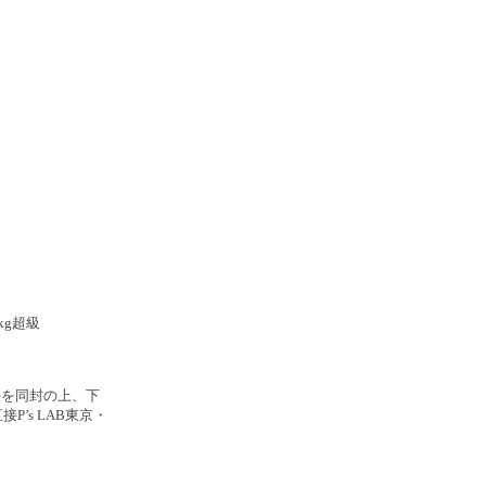
kg超級
手を同封の上、下
’s LAB東京・