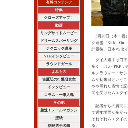
有料コンテンツ
特集
クローズアップ！
動画
リングサイドムービー
3月20日（木・祝
ドリームスパーリング
グ連盟『Kick O
テクニック講座
計量後、日本VSタ
VTRインタビュー
タイ人選手は口下
ラウンドガール
多く、F16・PKP
よみもの
ルンラウィー・サシ
吉鷹弘の打撃研究室
ムが初来日というこ
やや照れた表情で記
インタビュー
問を受けたムエタイ
コラム・一筆入魂
その他
記者からの質問に
超速！メールマガジン
で返す場面が多かっ
壁紙
それぞれムエタイの
格闘選手名鑑
る。