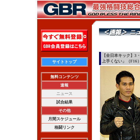
【全日本キック】3
上手くない」（F16
サイトトップ
無料コンテンツ
速報
ニュース
試合結果
その他
月間スケジュール
格闘リンク