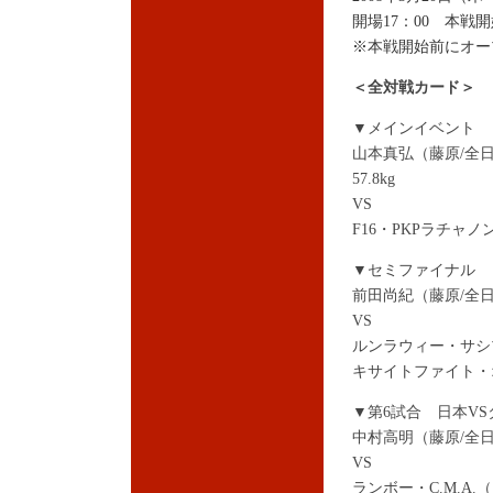
開場17：00 本戦開
※本戦開始前にオー
＜全対戦カード＞
▼メインイベント 日
山本真弘（藤原/全日本
57.8kg
VS
F16・PKPラチャノ
▼セミファイナル 日
前田尚紀（藤原/全日本
VS
ルンラウィー・サシプ
キサイトファイト・オ
▼第6試合 日本VS
中村高明（藤原/全日
VS
ランボー・C.M.A.（