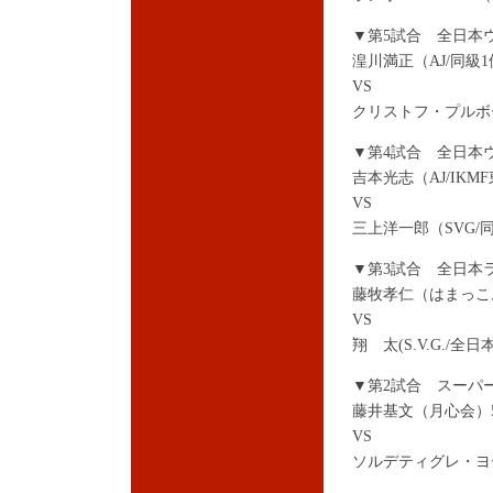
▼第5試合 全日本
湟川満正（AJ/同級1位
VS
クリストフ・プルボー
▼第4試合 全日本
吉本光志（AJ/IKM
VS
三上洋一郎（SVG/同級
▼第3試合 全日本
藤牧孝仁（はまっこム
VS
翔 太(S.V.G./全日
▼第2試合 スーパー
藤井基文（月心会）58
VS
ソルデティグレ・ヨース