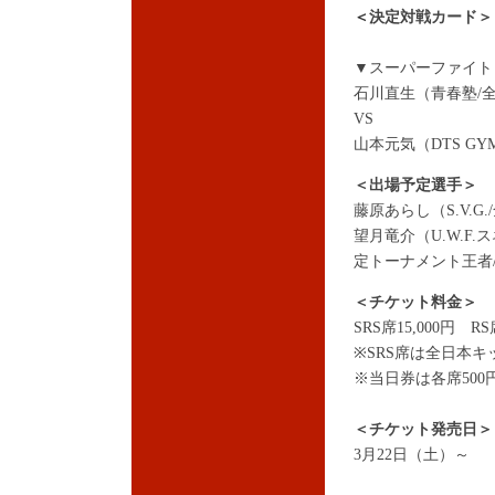
＜
決定対戦カード＞
▼スーパーファイト 
石川直生（青春塾/
VS
山本元気（DTS G
＜出場予定選手＞
藤原あらし（S.V.
望月竜介（U.W.F
定トーナメント王者
＜チケット料金＞
SRS席15,000円 RS
※SRS席は全日本
※当日券は各席500
＜チケット発売日＞
3月22日（土）～