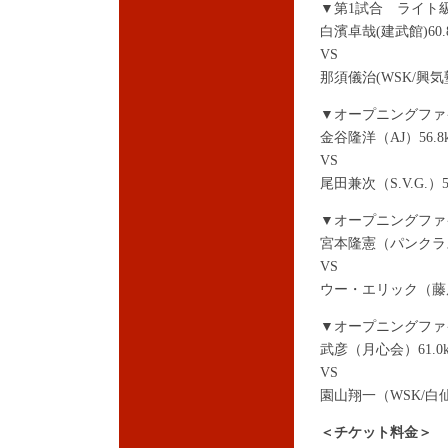
▼第1試合 ライト級
白濱卓哉(建武館)60.8
VS
那須儀治(WSK/興気塾)
▼オープニングファ
金谷隆洋（AJ）56.8
VS
尾田兼次（S.V.G.）57
▼オープニングファ
宮本隆憲（パンクラス
VS
ウー・エリック（藤原）
▼オープニングファ
武彦（月心会）61.0k
VS
園山翔一（WSK/白仙会
＜チケット料金＞