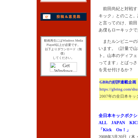
前田尚紀と対戦す
キック」とのこと。
と言ってのけ、前田
あ僕もローキックで
動画再生にはWindows Media
またルンピニーの現
Player9以上が必要です。
います。（計量で山
以下よりダウンロード（無
償）
ト。山本のディフェ
してください。
ってます」とばっさ
を見せ付けるか？
GBRの好評連載企画
https://gbring.com/sh
2007年の全日本キ
全日本キックボクシ
ALL JAPAN KIC
「Kick On！」
2008年3月20日