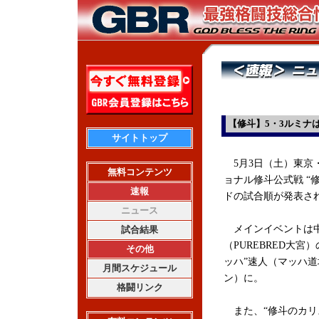
【修斗】5・3ルミナ
サイトトップ
5月3日（土）東京
無料コンテンツ
ョナル修斗公式戦 “修斗伝
速報
ドの試合順が発表さ
ニュース
メインイベントは
試合結果
（PUREBRED大宮）
その他
ッハ”速人（マッハ道
月間スケジュール
ン）
に。
格闘リンク
また、“修斗のカリ