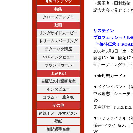
有料コンテンツ
ト級王者・田村
彰敏
特集
記念大会で見せてく
クローズアップ！
動画
サステイン
リングサイドムービー
プロフェッショナル
ドリームスパーリング
「“修斗伝承 1”ROAD 
テクニック講座
2008年5月3日（土
VTRインタビュー
開場15：00 開始17：
※オープニングファイ
ラウンドガール
よみもの
＜全対戦カード＞
吉鷹弘の打撃研究室
▼メインイベント（第
インタビュー
中蔵隆志（シューテ
コラム・一筆入魂
VS
その他
天突頑丈（PUREBR
超速！メールマガジン
▼セミファイナル（第
壁紙
桜井“マッハ”速人（
格闘選手名鑑
VS