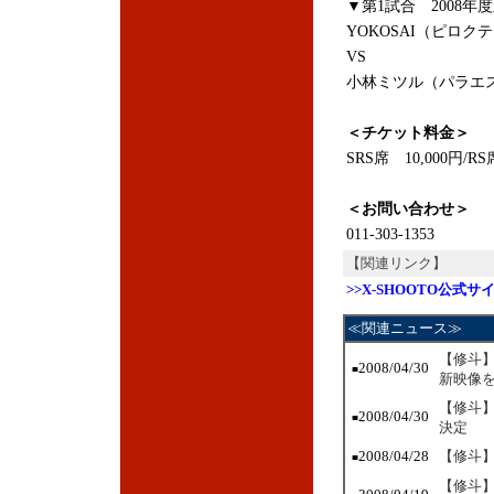
▼第1試合 2008
YOKOSAI（ピロク
VS
小林ミツル（パラエ
＜チケット料金＞
SRS席 10,000円/RS
＜お問い合わせ＞
011-303-1353
【関連リンク】
>>X-SHOOTO公式サ
≪関連ニュース≫
【修斗
2008/04/30
■
新映像
【修斗】
2008/04/30
■
決定
2008/04/28
【修斗】
■
【修斗】