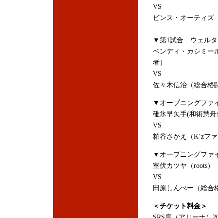
VS
ビンス・オーティズ（メキ
▼第1試合 ウェルタ
ベンディ・カシミール
者）
VS
佐々木信治（総合格闘
▼オープニングファイ
碓氷早矢手(和術慧舟會
VS
粕谷さかえ（K’zファ
▼オープニングファイ
室伏カツヤ（roots）
VS
田原しんぺー（総合格
＜チケット料金＞
SRS席（アリーナ）20