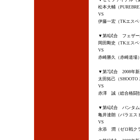
松本大輔（PUREBR
VS
伊藤一宏（TKエスペ
▼第8試合 フェザー
岡田剛史（TKエスペ
VS
赤崎勝久（赤崎道場
▼第7試合 2008
太田拓己（SHOOTO J
VS
赤澤 誠（総合格闘技
▼第6試合 バンタム
亀井達朗（パラエス
VS
永添 潤（ゼロ戦ク