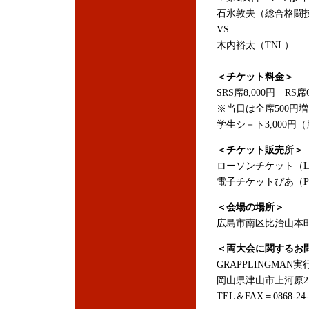
石氷敦夫（総合格闘技
VS
木内裕太（TNL）
＜チケット料金＞
SRS席8,000円 RS席
※当日は全席500円
学生シ－ト3,000
＜チケット販売所＞
ローソンチケット（Lコ
電子チケットぴあ（Pコ
＜会場の場所＞
広島市南区比治山本町1
＜両大会に関するお
GRAPPLINGMAN
岡山県津山市上河原21
TEL＆FAX＝0868-24-