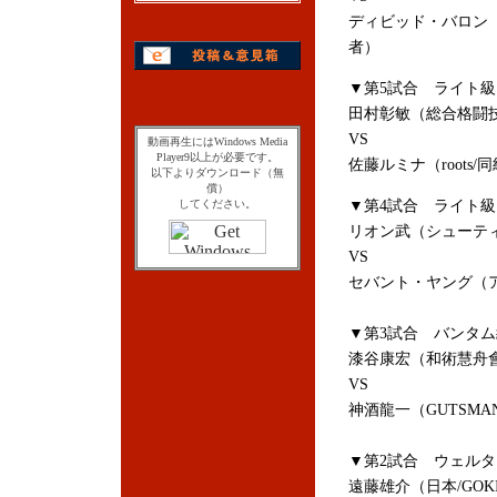
ディビッド・バロン（
者）
▼第5試合 ライト級
田村彰敏（総合格闘技
VS
動画再生にはWindows Media
Player9以上が必要です。
佐藤ルミナ（roots/
以下よりダウンロード（無
償）
してください。
▼第4試合 ライト級
リオン武（シューテ
VS
セバント・ヤング（アメリ
▼第3試合 バンタム
漆谷康宏（和術慧舟會
VS
神酒龍一（GUTSMA
▼第2試合 ウェルタ
遠藤雄介（日本/GOKI