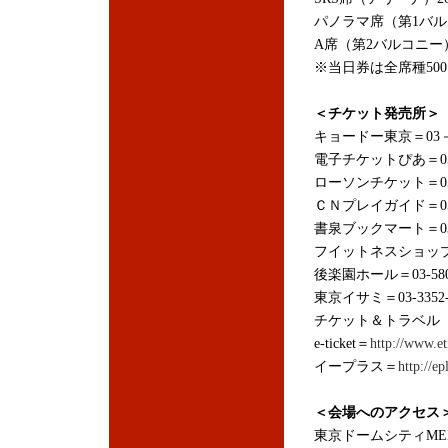
パノラマ席（第1バルコ
A席（第2バルコニー）
※当日券は全席種50
＜チケット発売所＞
キョードー東京＝03－3
電子チケットぴあ＝0570
ローソンチケット＝0570
ＣＮプレイガイド＝057
書泉ブックマート＝03-3
フイットネスショップ水道
後楽園ホール＝03-5800
東京イサミ＝03-3352-
チケット＆トラベル Ｔ－
e-ticket＝
http://www.et
イープラス＝
http://ep
＜会場へのアクセス
東京ドームシティMEET