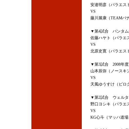
安達明彦（パラエス
VS
藤川展康（TEAMバ
▼第4試合 バンタム
佐藤ハヤト（パラエ
VS
北原史寛（パラエス
▼第3試合 2008
山本辰弥（ノースキ
VS
天風ゆうすけ（ピロ
▼第2試合 ウェルタ
野口ヨシキ（パラエ
VS
KG心斗（マッハ道場