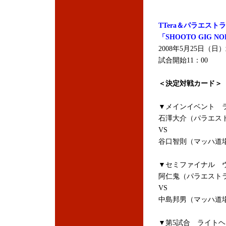
TTera＆パラエストラ
「SHOOTO GIG NOR
2008年5月25日（日）
試合開始11：00
＜決定対戦カード＞
▼メインイベント ラ
石澤大介（パラエス
VS
谷口智則（マッハ道
▼セミファイナル ウ
阿仁鬼（パラエスト
VS
中島邦男（マッハ道
▼第5試合 ライトヘ