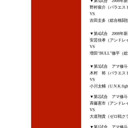
▼第5試合 2008
野村俊介（パラエス
VS
吉田圭多（総合格闘
▼第4試合 2008
安芸佳孝（アンドレ
VS
増田“BULL”徹平
▼
第3試合 アマ修斗
木村 裕（パラエス
VS
小川太輔（U.N.K.figh
▼第2試合 アマ修斗
斉藤憲市（アンドレ
VS
大道翔貴（ゼロ戦
▼第1試合 アマ修斗