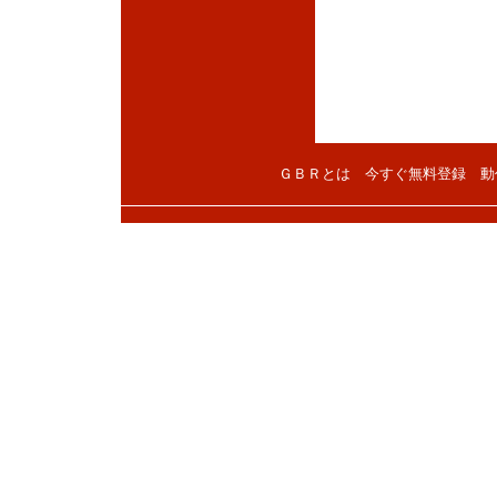
ＧＢＲとは
今すぐ無料登録
動