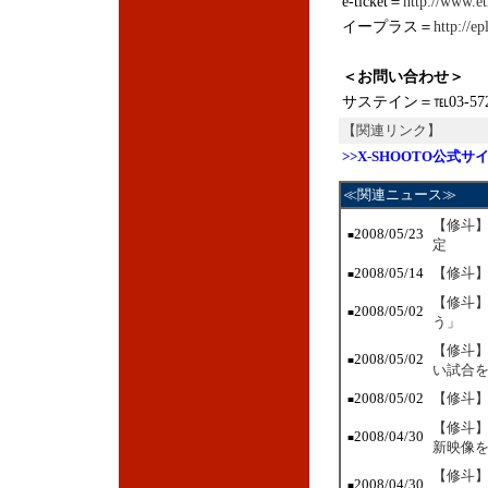
e-ticket＝
http://www.et
イープラス＝
http://ep
＜お問い合わせ＞
サステイン＝℡03-5725
【関連リンク】
>>X-SHOOTO公式サ
≪関連ニュース≫
【修斗】
2008/05/23
■
定
2008/05/14
【修斗】
■
【修斗】
2008/05/02
■
う」
【修斗】
2008/05/02
■
い試合
2008/05/02
【修斗】
■
【修斗】
2008/04/30
■
新映像
【修斗】
2008/04/30
■