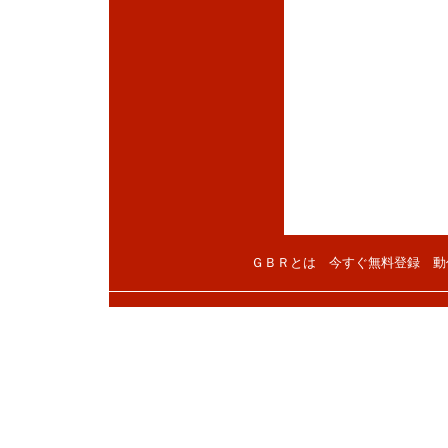
ＧＢＲとは
今すぐ無料登録
動