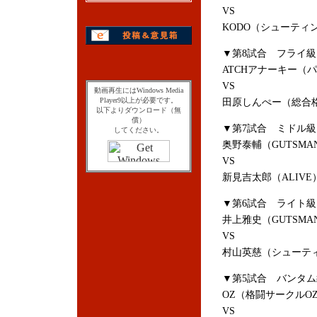
VS
KODO（シューティ
▼第8試合 フライ級
ATCHアナーキー（
VS
動画再生にはWindows Media
Player9以上が必要です。
田原しんぺー（総合格
以下よりダウンロード（無
償）
▼第7試合 ミドル級
してください。
奥野泰輔（GUTSMA
VS
新見吉太郎（ALIVE
▼第6試合 ライト級
井上雅史（GUTSM
VS
村山英慈（シューテ
▼第5試合 バンタム
OZ（格闘サークルO
VS