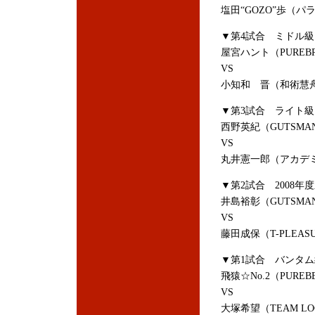
塩田“GOZO”歩（
▼第4試合 ミドル級
屋宮ハント（PUREB
VS
小知和 晋（和術慧
▼第3試合 ライト級
西野英紀（GUTSM
VS
丸井憲一郎（アカデ
▼第2試合 2008
井島裕彰（GUTSM
VS
藤田成保（T-PLEAS
▼第1試合 バンタム
飛猿☆No.2（PUREB
VS
大塚希望（TEAM LO