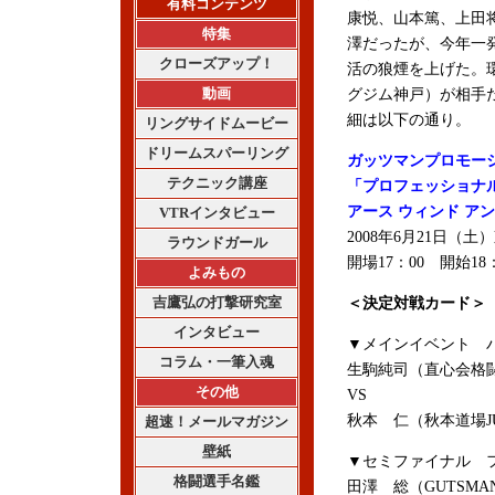
有料コンテンツ
康悦、山本篤、上田
特集
澤だったが、今年一
クローズアップ！
活の狼煙を上げた。
動画
グジム神戸）が相手
細は以下の通り。
リングサイドムービー
ドリームスパーリング
ガッツマンプロモー
テクニック講座
「プロフェッショナル修
アース ウィンド ア
VTRインタビュー
2008年6月21日（土
ラウンドガール
開場17：00 開始18：
よみもの
吉鷹弘の打撃研究室
＜決定対戦カード＞
インタビュー
▼メインイベント バ
コラム・一筆入魂
生駒純司（直心会格闘
その他
VS
秋本 仁（秋本道場JUN
超速！メールマガジン
壁紙
▼セミファイナル フ
格闘選手名鑑
田澤 総（GUTSM